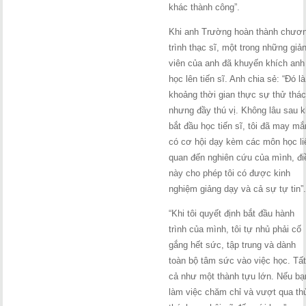
khác thành công”.
Khi anh Trường hoàn thành chươ
trình thạc sĩ, một trong những giả
viên của anh đã khuyến khích anh
học lên tiến sĩ. Anh chia sẻ: “Đó là
khoảng thời gian thực sự thử thá
nhưng đầy thú vị. Không lâu sau k
bắt đầu học tiến sĩ, tôi đã may mắ
có cơ hội dạy kèm các môn học li
quan đến nghiên cứu của mình, đi
này cho phép tôi có được kinh
nghiệm giảng dạy và cả sự tự tin”
“Khi tôi quyết định bắt đầu hành
trình của mình, tôi tự nhủ phải cố
gắng hết sức, tập trung và dành
toàn bộ tâm sức vào việc học. Tấ
cả như một thành tựu lớn. Nếu bạ
làm việc chăm chỉ và vượt qua th