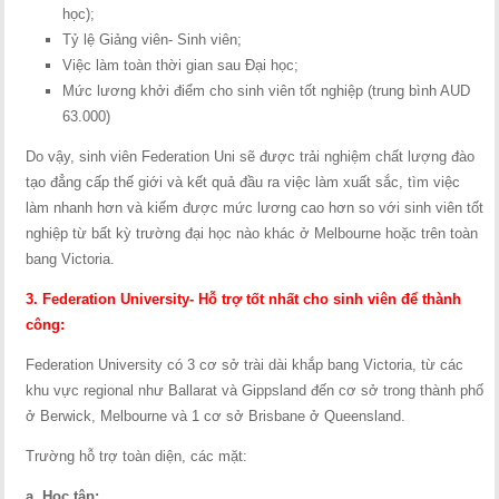
học);
Tỷ lệ Giảng viên- Sinh viên;
Việc làm toàn thời gian sau Đại học;
Mức lương khởi điểm cho sinh viên tốt nghiệp (trung bình AUD
63.000)
Do vậy, sinh viên Federation Uni sẽ được trải nghiệm chất lượng đào
tạo đẳng cấp thế giới và kết quả đầu ra việc làm xuất sắc, tìm việc
làm nhanh hơn và kiếm được mức lương cao hơn so với sinh viên tốt
nghiệp từ bất kỳ trường đại học nào khác ở Melbourne hoặc trên toàn
bang Victoria.
3. Federation University- Hỗ trợ tốt nhất cho sinh viên để thành
công:
Federation University có 3 cơ sở trài dài khắp bang Victoria, từ các
khu vực regional như Ballarat và Gippsland đến cơ sở trong thành phố
ở Berwick, Melbourne và 1 cơ sở Brisbane ở Queensland.
Trường hỗ trợ toàn diện, các mặt:
a. Học tập: