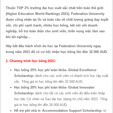
Thuộc TOP 2% trường đại học xuất sắc nhất trên toàn thế giới
(
Higher Education World Rankings 2021)
,
Federation University
được công nhận tại Úc và toàn cầu về chất lượng giảng dạy tuyệt
vời, chi phí cạnh tranh, nhiều học bổng, kết nối với doanh
nghiệp, hỗ trợ toàn diện cho sinh viên, triển vọng việc làm sau
khi tốt nghiệp…
Hãy bắt đầu hành trình du học tại Federation University ngay
trong năm 2021 để có cơ hội nhận học bổng lên đến 32.500 AUD.
1. Chương trình học bổng 2021:
Học bổng 25% học phí toàn khóa-
Global Excellence
Scholarship:
dành cho các sinh viên có thành tích học tập xuất
sắc. Tổng giá trị học bổng lên đến 32.500 AUD;
Học bổng
20% học phí
toàn khóa- Global Innovator
Scholarship:
dành cho tất cả các sinh viên đủ điều kiện nhập
học bậc Cử nhân và Sau đại học (dạng tín chỉ) năm 2021. Tổng
giá trị học bổng lên đến 26.000 AUD;
Hỗ trợ phí nhà ở-
Accommodation Support Scholarship:
trị