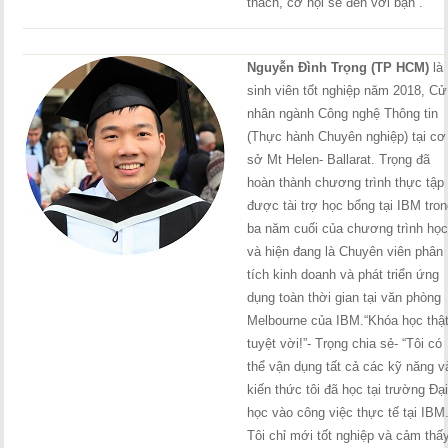
thách, cơ hội sẽ đến với bạn”.
.
.
Nguyễn Đình Trọng (TP HCM)
là
sinh viên tốt nghiệp năm 2018, Cử
nhân ngành Công nghệ Thông tin
(Thực hành Chuyên nghiệp) tại cơ
sở Mt Helen- Ballarat. Trọng đã
hoàn thành chương trình thực tập
được tài trợ học bổng tại IBM tro
ba năm cuối của chương trình họ
và hiện đang là Chuyên viên phân
tích kinh doanh và phát triển ứng
dụng toàn thời gian tại văn phòng
Melbourne của IBM.“Khóa học thậ
tuyệt vời!”- Trọng chia sẻ- “Tôi có
thể vận dụng tất cả các kỹ năng v
kiến thức tôi đã học tại trường Đạ
học vào công việc thực tế tại IBM
Tôi chỉ mới tốt nghiệp và cảm thấ