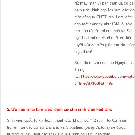
rất may mắn vì bản thân đã có ba
năm rưỡi kinh nghiệm làm việc ch
một công ty CNTT lớn. Làm việc
cho một công ty như IBM là ước
mơ của tôi từ khi còn nhỏ và Đại
học Federation đã cho tôi cơ hội
tuyệt vời để biến giấc mơ đó thàn
hiện thực!”
Xem thêm chia sẻ của Nguyễn Đì
Trọng
tại:
https://www.youtube.com/watc
v=IrheWtXKxtI&t=49s
5. Ưu tiên ở lại làm việc- định cư cho sinh viên Fed Uni:
Sinh viên quốc tế khi hoàn thành các khóa học > 2 năm, từ Cử nhân
trở lên, tại các cơ sở Ballarat và Gippsland (bang Victoria) sẽ được
hưởng lợi từ 1 loạt các ưu đãi của Chính phủ Úc, bao gồm: