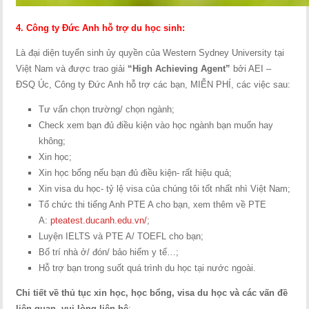
4. Công ty Đức Anh hỗ trợ du học sinh:
Là đại diện tuyển sinh ủy quyền của Western Sydney University tại
Việt Nam và được trao giải
“High Achieving Agent”
bởi AEI –
ĐSQ Úc, Công ty Đức Anh hỗ trợ các bạn, MIỄN PHÍ, các việc sau:
Tư vấn chọn trường/ chọn ngành;
Check xem bạn đủ điều kiện vào học ngành bạn muốn hay
không;
Xin học;
Xin học bổng nếu bạn đủ điều kiện- rất hiệu quả;
Xin visa du học- tỷ lệ visa của chúng tôi tốt nhất nhì Việt Nam;
Tổ chức thi tiếng Anh PTE A cho bạn, xem thêm về PTE
A:
pteatest.ducanh.edu.vn/
;
Luyện IELTS và PTE A/ TOEFL cho bạn;
Bố trí nhà ở/ đón/ bảo hiểm y tế…;
Hỗ trợ bạn trong suốt quá trình du học tại nước ngoài.
Chi tiết về thủ tục xin học, học bổng, visa du học và các vấn đề
liên quan, vui lòng liên hệ
: