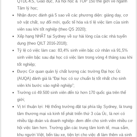
QTDL-KS, Giáo dục, Xã hội học & TOP 150 thế giới về ngành
Tâm lý học;
Nhận được đánh giá 5 sao về các phương diện: giảng dạy, cơ
sở vật chất, sự đổi mới, quốc tế hóa và tỉ lệ việc làm của sinh
viên sau khi tốt nghiệp (theo QS 2020);
Xếp hạng NHẤT tại Sydney về sự hài lòng của các nhà tuyển
dụng (theo QILT 2016-2018);
Tỷ lệ có việc làm cao: 83,4% sinh viên bậc cử nhân và 91,5%
sinh viên bậc sau đại học có việc làm trong vòng 4 tháng sau khi
tốt nghiệp;
Được Cơ quan quản lý chất lượng các trường Đại học Úc
(AUQA) đánh giá là “Đại học có sự chuẩn bị tốt nhất cho sinh
viên khi bước vào nghề nghiệp”;
Trường có 49.500 sinh viên đến từ hơn 170 quốc gia trên thế
giới;
Vị trí thuận lợi: Hệ thống trường đặt tại phía tây Sydney, là trung
tâm thương mại và kinh tế phát triển thứ 3 của Úc, là nơi có
nhiều tập đoàn và doanh nghiệp- đem đến cho sinh viên nhiều cơ
hội việc làm hơn. Trường gần các trung tâm kinh tế, mua sắm,
khu người Việt, bến tàu xe, tiện lợi cho việc đi làm thêm và sinh