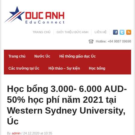
TRANG CHỦ
GIỚI THIỆU ĐỨC ANH
LIÊN HỆ
Hotline:
+84 9887 09698
Trang chủ
Nước Úc
Hệ thống giáo dục Úc
Các trường tại Úc
Hội thảo – Sự kiện
Học bổng
Học bổng 3.000- 6.000 AUD-
50% học phí năm 2021 tại
Western Sydney University,
Úc
By
admin
/
24.12.2020 at 10:35