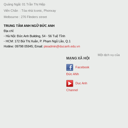
Quảng Ngãi: 01 Trần Thị Hiệp
Viên Chăn : Tòa nhà Iconic, Phonxay
Melbourne : 276 Flinders street
TRUNG TÂM ANH NGỮ ĐỨC ANH
Địa chỉ:
- Hà Nội: Đức Anh Building, 54 - 56 Tuệ Tĩnh
- HCM: 172 Bùi Thị Xuân, P. Phạm Ngũ Lão, Q.1
Hotline: 09798 05945; Email:
pteadmin@ducanh.edu.vn
Một dịch vụ của
MẠNG XÃ HỘI
Facebook
Đức ANh
Duc Anh
Channel