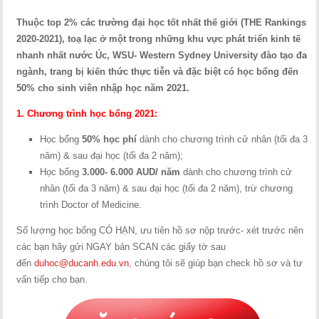
Thuộc top 2% các trường đại học tốt nhất thế giới (THE Rankings
2020-2021), toạ lạc ở một trong những khu vực phát triển kinh tế
nhanh nhất nước Úc, WSU- Western Sydney University đào tạo đa
ngành, trang bị kiến thức thực tiễn và đặc biệt có học bổng đến
50% cho sinh viên nhập học năm 2021.
1. Chương trình học bổng 2021:
Học bổng
50% học phí
dành cho chương trình cử nhân (tối đa 3
năm) & sau đại học (tối đa 2 năm);
Học bổng
3.000- 6.000 AUD/ năm
dành cho chương trình cử
nhân (tối đa 3 năm) & sau đại học (tối đa 2 năm), trừ chương
trình Doctor of Medicine.
Số lượng học bổng CÓ HẠN, ưu tiên hồ sơ nộp trước- xét trước nên
các bạn hãy gửi NGAY bản SCAN các giấy tờ sau
đến
duhoc@ducanh.edu.vn
, chúng tôi sẽ giúp bạn check hồ sơ và tư
vấn tiếp cho bạn.