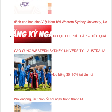
dành cho học sinh Việt Nam bởi Western Sydney University, Úc
DU HỌC CHI PHÍ THẤP – HIỆU QUẢ
CAO CÙNG WESTERN SYDNEY UNIVERSITY – AUSTRALIA
Học bổng 30- 50% tại Uni. of
Wollongong, Úc: Nộp hồ sơ ngay trong tháng 6!