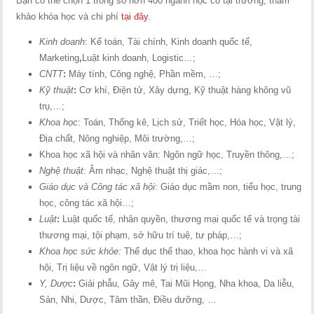
Bạn có thể chọn 1 trong số hơn 400 ngành học có tại trường, tham
khảo khóa học và chi phí
tại đây
.
Kinh doanh
: Kế toán, Tài chính, Kinh doanh quốc tế,
Marketing
,
Luật kinh doanh, Logistic…;
CNTT
:
Máy tính, Công nghệ, Phần mềm, …;
Kỹ thuật
:
Cơ khí, Điện tử, Xây dựng, Kỹ thuật hàng không vũ
trụ,…;
Khoa học
: Toán, Thống kê, Lịch sử, Triết học, Hóa học, Vật lý,
Địa chất, Nông nghiệp, Môi trường,…;
Khoa học xã hội và nhân văn: Ngôn ngữ học, Truyền thông,…;
Nghệ thuật
: Âm nhạc, Nghệ thuật thị giác,…;
Giáo dục và Công tác xã hội
: Giáo dục mầm non, tiểu học, trung
học, công tác xã hội…;
Luật
:
Luật quốc tế, nhân quyền, thương mại quốc tế và trọng tài
thương mại, tội phạm, sở hữu trí tuệ, tư pháp,…;
Khoa học sức khỏe:
Thể dục thể thao, khoa học hành vi và xã
hội, Trị liệu về ngôn ngữ, Vật lý trị liệu,…
Y, Dược
:
Giải phẫu, Gây mê, Tai Mũi Họng, Nha khoa, Da liễu,
Sản, Nhi, Dược, Tâm thần, Điều dưỡng, …