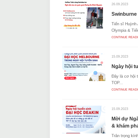
26.09.2023
Swinburne 
Tiến sĩ Huỳnh
Olympia & Tiến
CONTINUE READ
15.09.2023
Ngày hội t
Đây là cơ hội 
TOP...
CONTINUE READ
15.09.2023
Mời dự Ngà
& khám phá
Trân trọng kí