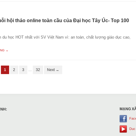
ỗi hội thảo online toàn cầu của Đại học Tây Úc- Top 100
m du học HOT nhất với SV Việt Nam vì: an toàn, chất lượng giáo dục cao,
ING →
1
2
3
…
32
Next →
MẠNG XÃ
ANH:
Fac
Duc