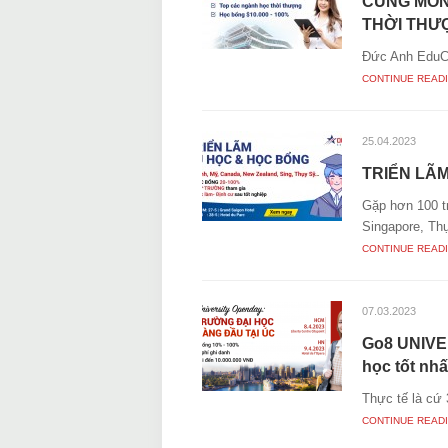
CÙNG MON
THỜI THƯỢ
Đức Anh EduCon
CONTINUE READ
25.04.2023
TRIỂN LÃM
Gặp hơn 100 t
Singapore, Th
CONTINUE READ
07.03.2023
Go8 UNIVER
học tốt nh
Thực tế là cứ 
CONTINUE READ