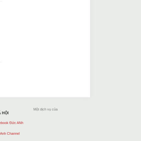
Một dịch vụ của
 HỘI
ebook Đức ANh
 Anh Channel