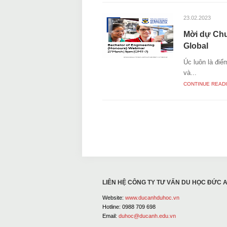
23.02.2023
Mời dự Chu
Global
Úc luôn là điể
và...
CONTINUE READ
LIÊN HỆ CÔNG TY TƯ VẤN DU HỌC ĐỨC 
Website:
www.ducanhduhoc.vn
Hotline: 0988 709 698
Email:
duhoc@ducanh.edu.vn