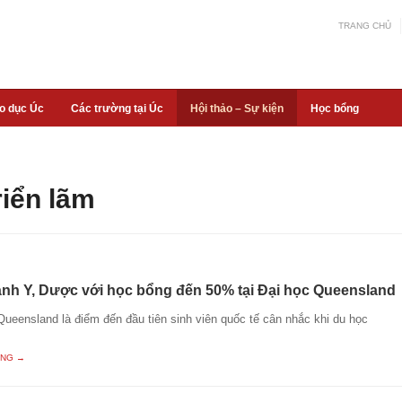
TRANG CHỦ
áo dục Úc
Các trường tại Úc
Hội thảo – Sự kiện
Học bổng
riển lãm
nh Y, Dược với học bổng đến 50% tại Đại học Queensland
ueensland là điểm đến đầu tiên sinh viên quốc tế cân nhắc khi du học
ING →