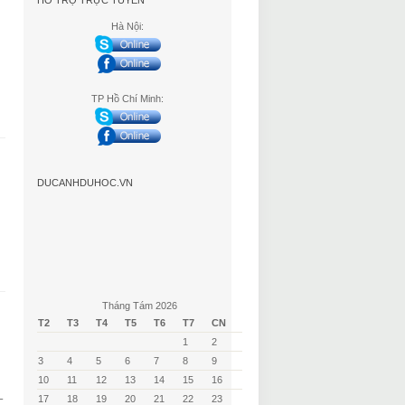
HỖ TRỢ TRỰC TUYẾN
Hà Nội:
TP Hồ Chí Minh:
DUCANHDUHOC.VN
Tháng Tám 2026
T2
T3
T4
T5
T6
T7
CN
1
2
3
4
5
6
7
8
9
10
11
12
13
14
15
16
–
17
18
19
20
21
22
23