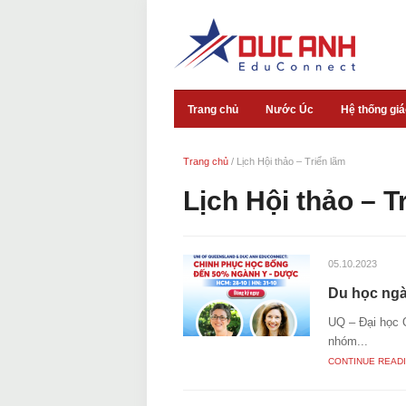
Trang chủ
Nước Úc
Hệ thống gi
Trang chủ
/
Lịch Hội thảo – Triển lãm
Lịch Hội thảo – T
05.10.2023
Du học ngà
UQ – Đại học Q
nhóm...
CONTINUE READ