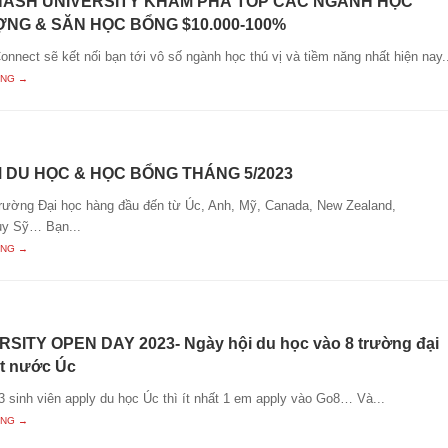
ASH UNIVERSITY KHÁM PHÁ TOP CÁC NGÀNH HỌC
NG & SĂN HỌC BỔNG $10.000-100%
nect sẽ kết nối bạn tới vô số ngành học thú vị và tiềm năng nhất hiện nay..
ING →
 DU HỌC & HỌC BỔNG THÁNG 5/2023
rường Đại học hàng đầu đến từ Úc, Anh, Mỹ, Canada, New Zealand,
ụy Sỹ… Bạn...
ING →
SITY OPEN DAY 2023- Ngày hội du học vào 8 trường đại
ất nước Úc
3 sinh viên apply du học Úc thì ít nhất 1 em apply vào Go8… Và...
ING →