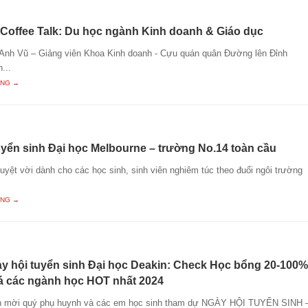
Coffee Talk: Du học ngành Kinh doanh & Giáo dục
 Anh Vũ – Giảng viên Khoa Kinh doanh - Cựu quán quân Đường lên Đỉnh
...
ING →
uyển sinh Đại học Melbourne – trường No.14 toàn cầu
tuyệt vời dành cho các học sinh, sinh viên nghiêm túc theo đuổi ngôi trường
ING →
y hội tuyển sinh Đại học Deakin: Check Học bổng 20-100%
 các ngành học HOT nhất 2024
nh mời quý phụ huynh và các em học sinh tham dự NGÀY HỘI TUYỂN SINH 