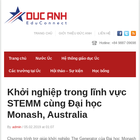
TRANG CHỦ
GIỚI THIỆU ĐỨC ANH
LIÊN HỆ
Hotline:
+84 9887 09698
Trang chủ
Nước Úc
Hệ thống giáo dục Úc
Các trường tại Úc
Hội thảo – Sự kiện
Học bổng
Khởi nghiệp trong lĩnh vực
STEMM cùng Đại học
Monash, Australia
By
admin
/
05.02.2019 at 01:07
Chương trình trợ giúp khởi nghiệp The Generator của Đại học Monash