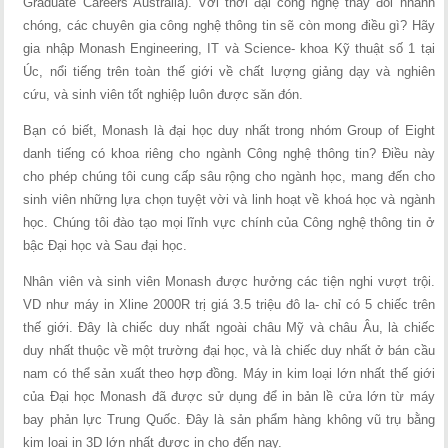
Graduate Careers Australia). Với thời đại công nghệ thay đổi nhanh
chóng, các chuyên gia công nghệ thông tin sẽ còn mong điều gì? Hãy
gia nhập Monash Engineering, IT và Science- khoa Kỹ thuật số 1 tại
Úc, nổi tiếng trên toàn thế giới về chất lượng giảng dạy và nghiên
cứu, và sinh viên tốt nghiệp luôn được săn đón.
Bạn có biết, Monash là đại học duy nhất trong nhóm Group of Eight
danh tiếng có khoa riêng cho ngành Công nghệ thông tin? Điều này
cho phép chúng tôi cung cấp sâu rộng cho ngành học, mang đến cho
sinh viên những lựa chọn tuyệt vời và linh hoạt về khoá học và ngành
học. Chúng tôi đào tạo mọi lĩnh vực chính của Công nghệ thông tin ở
bậc Đại học và Sau đại học.
Nhân viên và sinh viên Monash được hưởng các tiện nghi vượt trội.
VD như máy in Xline 2000R trị giá 3.5 triệu đô la- chỉ có 5 chiếc trên
thế giới. Đây là chiếc duy nhất ngoài châu Mỹ và châu Âu, là chiếc
duy nhất thuộc về một trường đại học, và là chiếc duy nhất ở bán cầu
nam có thể sản xuất theo hợp đồng. Máy in kim loại lớn nhất thế giới
của Đại học Monash đã được sử dụng để in bản lề cửa lớn từ máy
bay phản lực Trung Quốc. Đây là sản phẩm hàng không vũ trụ bằng
kim loại in 3D lớn nhất được in cho đến nay.