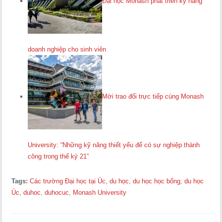
Đại học Monash phát triển kỹ năng
doanh nghiệp cho sinh viên
Mời trao đổi trực tiếp cùng Monash
University: “Những kỹ năng thiết yếu để có sự nghiệp thành
công trong thế kỷ 21”
Tags:
Các trường Đại học tại Úc
,
du học
,
du học học bổng
,
du học
Úc
,
duhoc
,
duhocuc
,
Monash University