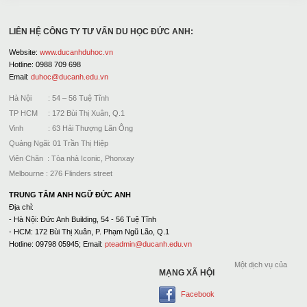
LIÊN HỆ CÔNG TY TƯ VẤN DU HỌC ĐỨC ANH:
Website:
www.ducanhduhoc.vn
Hotline: 0988 709 698
Email:
duhoc@ducanh.edu.vn
Hà Nội : 54 – 56 Tuệ Tĩnh
TP HCM : 172 Bùi Thị Xuân, Q.1
Vinh : 63 Hải Thượng Lãn Ông
Quảng Ngãi: 01 Trần Thị Hiệp
Viên Chăn : Tòa nhà Iconic, Phonxay
Melbourne : 276 Flinders street
TRUNG TÂM ANH NGỮ ĐỨC ANH
Địa chỉ:
- Hà Nội: Đức Anh Building, 54 - 56 Tuệ Tĩnh
- HCM: 172 Bùi Thị Xuân, P. Phạm Ngũ Lão, Q.1
Hotline: 09798 05945; Email:
pteadmin@ducanh.edu.vn
Một dịch vụ của
MẠNG XÃ HỘI
Facebook