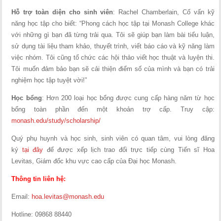
Hỗ trợ toàn diện cho sinh viên
: Rachel Chamberlain, Cố vấn kỹ
năng học tập cho biết: “Phong cách học tập tại Monash College khác
với những gì bạn đã từng trải qua. Tôi sẽ giúp bạn làm bài tiểu luận,
sử dụng tài liệu tham khảo, thuyết trình, viết báo cáo và kỹ năng làm
việc nhóm. Tôi cũng tổ chức các hội thảo viết học thuật và luyện thi.
Tôi muốn đảm bảo bạn sẽ cải thiện điểm số của mình và bạn có trải
nghiệm học tập tuyệt vời!”
Học bổng
: Hơn 200 loại học bổng được cung cấp hàng năm từ học
bổng toàn phần đến một khoản trợ cấp. Truy cập:
monash.edu/study/scholarship/
Quý phụ huynh và học sinh, sinh viên có quan tâm, vui lòng đăng
ký
tại đây
để được xếp lịch trao đổi trực tiếp cùng Tiến sĩ Hoa
Levitas, Giám đốc khu vực cao cấp của Đại học Monash.
Thông tin liên hệ:
Email:
hoa.levitas@monash.edu
Hotline: 09868 88440