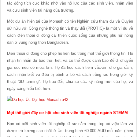
tác động tích cực khác nhờ vào nỗ lực của các sinh viên, nhân viên
và cựu sinh viên tài năng của trường.
Một dự án hiện tại của Monash có tên Nghiên cứu tham dự và Quyền
sử hữu với Công nghệ thông tin và thay đổi (PROTIC)- là một ví dụ về
cách điện thoại di động cải thiện cuộc sống của những phụ nữ nông
dân ở vùng nông thôn Bangladesh.
Điện thoại di động cho phép họ liên lạc trong một thế giới thông tin. Họ
nhận tin nhắn dự báo thời tiết, và có thể được cảnh báo để di chuyển
gia súc nếu có mưa lớn. Họ đã học cách tiêm vắc-xin cho gia cầm,
cách nhận biết và điều trị bệnh ở bò và cách trồng rau trong giỏ- kỹ
thuật “3D farming”. Họ trao đổi, chia sẻ các kỹ năng mới của họ, và
ngày càng hiểu biết hơn.
Một thế giới đầy cơ hội cho sinh viên tốt nghiệp ngành STEMM
Bạn có biết sinh viên tốt nghiệp kĩ sư nằm trong Top có việc làm và
được trả lương cao nhất ở Úc, trung bình 60.000 AUD mỗi năm (theo