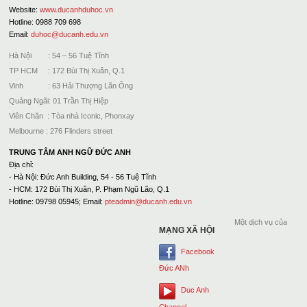
Website:
www.ducanhduhoc.vn
Hotline: 0988 709 698
Email:
duhoc@ducanh.edu.vn
Hà Nội : 54 – 56 Tuệ Tĩnh
TP HCM : 172 Bùi Thị Xuân, Q.1
Vinh : 63 Hải Thượng Lãn Ông
Quảng Ngãi: 01 Trần Thị Hiệp
Viên Chăn : Tòa nhà Iconic, Phonxay
Melbourne : 276 Flinders street
TRUNG TÂM ANH NGỮ ĐỨC ANH
Địa chỉ:
- Hà Nội: Đức Anh Building, 54 - 56 Tuệ Tĩnh
- HCM: 172 Bùi Thị Xuân, P. Phạm Ngũ Lão, Q.1
Hotline: 09798 05945; Email:
pteadmin@ducanh.edu.vn
Một dịch vụ của
MẠNG XÃ HỘI
Facebook
Đức ANh
Duc Anh
Channel