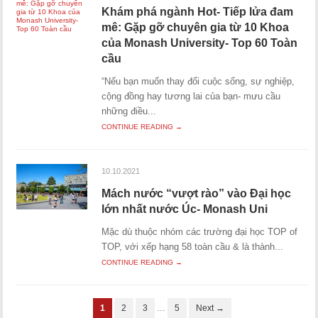
Khám phá ngành Hot- Tiếp lửa đam
mê: Gặp gỡ chuyên gia từ 10 Khoa
của Monash University- Top 60 Toàn
cầu
“Nếu bạn muốn thay đổi cuộc sống, sự nghiệp,
cộng đồng hay tương lai của bạn- mưu cầu
những điều...
CONTINUE READING →
10.10.2021
Mách nước “vượt rào” vào Đại học
lớn nhất nước Úc- Monash Uni
Mặc dù thuộc nhóm các trường đại học TOP of
TOP, với xếp hạng 58 toàn cầu & là thành...
CONTINUE READING →
1
2
3
…
5
Next →