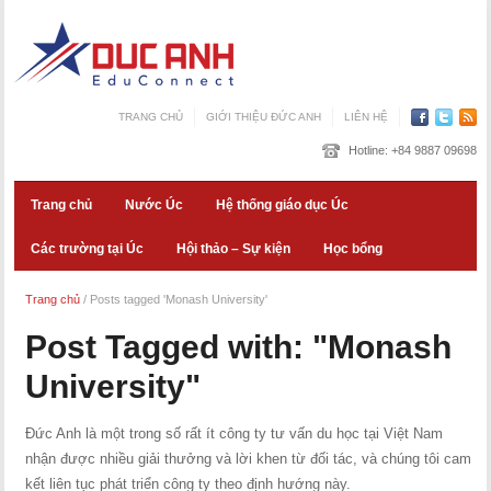
TRANG CHỦ
GIỚI THIỆU ĐỨC ANH
LIÊN HỆ
Hotline:
+84 9887 09698
Trang chủ
Nước Úc
Hệ thống giáo dục Úc
Các trường tại Úc
Hội thảo – Sự kiện
Học bổng
Trang chủ
/
Posts tagged 'Monash University'
Post Tagged with: "Monash
University"
Đức Anh là một trong số rất ít công ty tư vấn du học tại Việt Nam
nhận được nhiều giải thưởng và lời khen từ đối tác, và chúng tôi cam
kết liên tục phát triển công ty theo định hướng này.