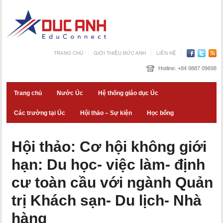
TRANG CHỦ
GIỚI THIỆU ĐỨC ANH
LIÊN HỆ
Hotline:
+84 9887 09698
Trang chủ
Nước Úc
Hệ thống giáo dục Úc
Các trường tại Úc
Hội thảo – Sự kiện
Học bổng
Hội thảo: Cơ hội không giới
hạn: Du học- việc làm- định
cư toàn cầu với ngành Quản
trị Khách sạn- Du lịch- Nhà
hàng