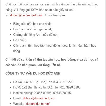
Chỗ học luôn có hạn và học sinh, sinh viên có nhu cầu xin học/ học
bổng, vui lòng gửi SỚM bản scan các giấy tờ sau
tới
duhoc@ducanh.edu.vn
. Hồ sơ bao gồm:
Bằng của cấp học cao nhất;
Học bạ của 2 năm gần nhất;
Chứng chỉ tiếng Anh- nếu đã có;
Hộ chiếu;
Các thành tích học tập, hoạt động ngoại khác nếu nhắm học
bổng.
Chi tiết về sự kiện và thủ tục xin học, học bổng, visa du học và
các vấn đề liên quan, vui lòng liên hệ:
CÔNG TY TƯ VẤN DU HỌC ĐỨC ANH
Hà Nội: 54-56 Tuệ Tĩnh, Tel: 024 3971 6229
HCM: 172 Bùi Thị Xuân, Q.1, Tel: 028 3929 3995
Hotline chung: 09887 09698, 09743 80915
Email:
duhoc@ducanh.edu.vn
Website:
ducanhduhoc.vn/