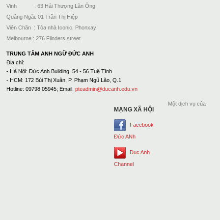
Vinh : 63 Hải Thượng Lãn Ông
Quảng Ngãi: 01 Trần Thị Hiệp
Viên Chăn : Tòa nhà Iconic, Phonxay
Melbourne : 276 Flinders street
TRUNG TÂM ANH NGỮ ĐỨC ANH
Địa chỉ:
- Hà Nội: Đức Anh Building, 54 - 56 Tuệ Tĩnh
- HCM: 172 Bùi Thị Xuân, P. Phạm Ngũ Lão, Q.1
Hotline: 09798 05945; Email:
pteadmin@ducanh.edu.vn
Một dịch vụ của
MẠNG XÃ HỘI
Facebook
Đức ANh
Duc Anh
Channel