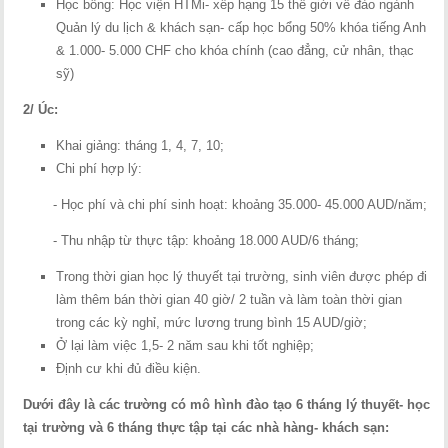
Học bổng: Học viện HTMi- xếp hạng 15 thế giới về đào ngành
Quản lý du lịch & khách sạn- cấp học bổng 50% khóa tiếng Anh
& 1.000- 5.000 CHF cho khóa chính (cao đẳng, cử nhân, thạc
sỹ)
2/ Úc:
Khai giảng: tháng 1, 4, 7, 10;
Chi phí hợp lý:
- Học phí và chi phí sinh hoạt: khoảng 35.000- 45.000 AUD/năm;
- Thu nhập từ thực tập: khoảng 18.000 AUD/6 tháng;
Trong thời gian học lý thuyết tại trường, sinh viên được phép đi
làm thêm bán thời gian 40 giờ/ 2 tuần và làm toàn thời gian
trong các kỳ nghỉ, mức lương trung bình 15 AUD/giờ;
Ở lại làm việc 1,5- 2 năm sau khi tốt nghiệp;
Định cư khi đủ điều kiện.
Dưới đây là các trường có mô hình đào tạo 6 tháng lý thuyết- học
tại trường và 6 tháng thực tập tại các nhà hàng- khách sạn: