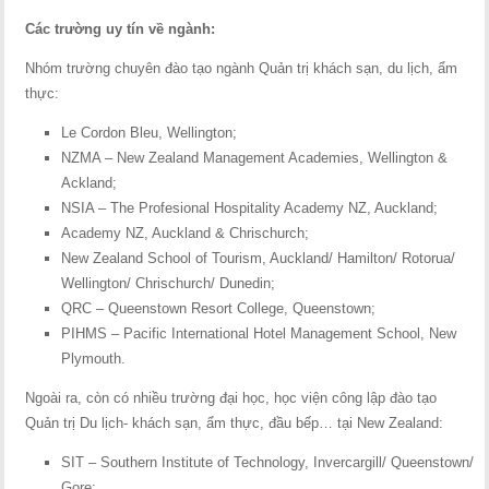
Các trường uy tín về ngành:
Nhóm trường chuyên đào tạo ngành Quản trị khách sạn, du lịch, ẩm
thực:
Le Cordon Bleu, Wellington;
NZMA – New Zealand Management Academies, Wellington &
Ackland;
NSIA – The Profesional Hospitality Academy NZ, Auckland;
Academy NZ, Auckland & Chrischurch;
New Zealand School of Tourism, Auckland/ Hamilton/ Rotorua/
Wellington/ Chrischurch/ Dunedin;
QRC – Queenstown Resort College, Queenstown;
PIHMS – Pacific International Hotel Management School, New
Plymouth.
Ngoài ra, còn có nhiều trường đại học, học viện công lập đào tạo
Quản trị Du lịch- khách sạn, ẩm thực, đầu bếp… tại New Zealand:
SIT – Southern Institute of Technology, Invercargill/ Queenstown/
Gore;