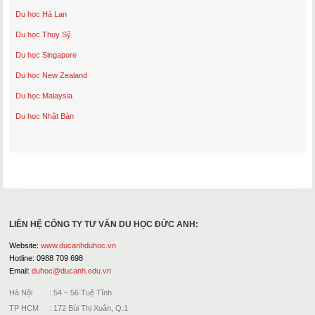
Du học Hà Lan
Du học Thụy Sỹ
Du học Singapore
Du học New Zealand
Du học Malaysia
Du học Nhật Bản
LIÊN HỆ CÔNG TY TƯ VẤN DU HỌC ĐỨC ANH:
Website:
www.ducanhduhoc.vn
Hotline: 0988 709 698
Email:
duhoc@ducanh.edu.vn
Hà Nội : 54 – 56 Tuệ Tĩnh
TP HCM : 172 Bùi Thị Xuân, Q.1