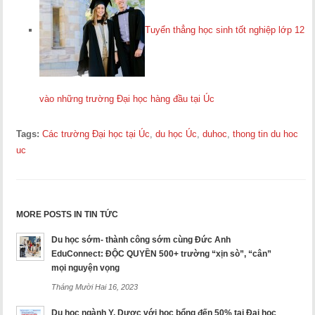
Tuyển thẳng học sinh tốt nghiệp lớp 12
vào những trường Đại học hàng đầu tại Úc
Tags:
Các trường Đại học tại Úc
,
du học Úc
,
duhoc
,
thong tin du hoc
uc
MORE POSTS IN TIN TỨC
Du học sớm- thành công sớm cùng Đức Anh
EduConnect: ĐỘC QUYỀN 500+ trường “xịn sò”, “cân”
mọi nguyện vọng
Tháng Mười Hai 16, 2023
Du học ngành Y, Dược với học bổng đến 50% tại Đại học