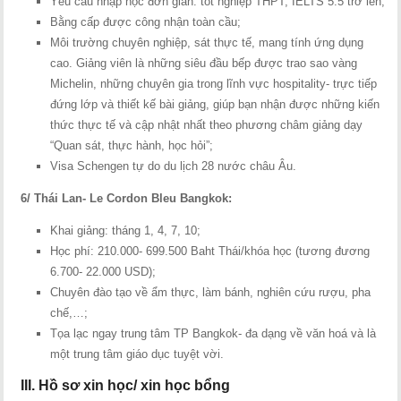
Yêu cầu nhập học đơn giản: tốt nghiệp THPT, IELTS 5.5 trở lên;
Bằng cấp được công nhận toàn cầu;
Môi trường chuyên nghiệp, sát thực tế, mang tính ứng dụng
cao. Giảng viên là những siêu đầu bếp được trao sao vàng
Michelin, những chuyên gia trong lĩnh vực hospitality- trực tiếp
đứng lớp và thiết kế bài giảng, giúp bạn nhận được những kiến
thức thực tế và cập nhật nhất theo phương châm giảng dạy
“Quan sát, thực hành, học hỏi”;
Visa Schengen tự do du lịch 28 nước châu Âu.
6/ Thái Lan- Le Cordon Bleu Bangkok:
Khai giảng: tháng 1, 4, 7, 10;
Học phí: 210.000- 699.500 Baht Thái/khóa học (tương đương
6.700- 22.000 USD);
Chuyên đào tạo về ẩm thực, làm bánh, nghiên cứu rượu, pha
chế,…;
Tọa lạc ngay trung tâm TP Bangkok- đa dạng về văn hoá và là
một trung tâm giáo dục tuyệt vời.
III. Hồ sơ xin học/ xin học bổng