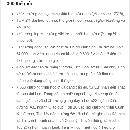
300 thế giới:
#293 trường đại học hàng đầu thế giới (theo
QS rankings 2018
);
TOP 2% đại học tốt nhất thế giới (theo
Times Higher Ranking
và
ARWU
);
#29 trong Top 50 trường ĐH trẻ tốt nhất thế giới (QS Top 50
under 50);
Là trường công lập lớn nhất tại Úc do chính phủ tài trợ với hơn
54.000 sinh viên, trong đó có khoảng 9.800 SV quốc tế đến từ
121 quốc gia trên thế giới;
4 cơ sở đào tạo tại bang Victoria, Úc: 2 cơ sở tại Geelong, 1 cơ
sở tại Warrnambool và 1 cơ sở ngay trung tâm Melbourne –
thành phố đáng sống nhất thế giới;
> 550 chương trình học ở đa dạng cấp độ, từ Cử nhân đến Thạc
sĩ, sau đại học. Trong đó, có nhiều ngành học được quốc tế
đánh giá cao về chất lượng giảng dạy, như: #22 ngành Điều
dưỡng, #31 ngành Giáo dục, Top 10 đào tạo chương trình Quản
lý thể thao, Top 1% các trường ĐH tốt nhất thế giới cho Kế toán
và Tài chính, Kinh doanh và Quản lý, Truyền thông và Media;
Top 2% nhóm ngành Luật, Tâm lý học, Triết học (Theo
QS