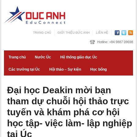
TRANG CHỦ
GIỚI THIỆU ĐỨC ANH
LIÊN HỆ
Hotline:
+84 9887 09698
Trang chủ
Nước Úc
Hệ thống giáo dục Úc
Các trường tại Úc
Hội thảo – Sự kiện
Học bổng
Đại học Deakin mời bạn
tham dự chuỗi hội thảo trực
tuyến và khám phá cơ hội
học tập- việc làm- lập nghiệp
tại Úc