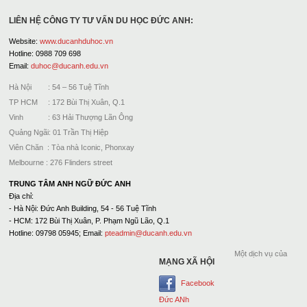
LIÊN HỆ CÔNG TY TƯ VẤN DU HỌC ĐỨC ANH:
Website:
www.ducanhduhoc.vn
Hotline: 0988 709 698
Email:
duhoc@ducanh.edu.vn
Hà Nội : 54 – 56 Tuệ Tĩnh
TP HCM : 172 Bùi Thị Xuân, Q.1
Vinh : 63 Hải Thượng Lãn Ông
Quảng Ngãi: 01 Trần Thị Hiệp
Viên Chăn : Tòa nhà Iconic, Phonxay
Melbourne : 276 Flinders street
TRUNG TÂM ANH NGỮ ĐỨC ANH
Địa chỉ:
- Hà Nội: Đức Anh Building, 54 - 56 Tuệ Tĩnh
- HCM: 172 Bùi Thị Xuân, P. Phạm Ngũ Lão, Q.1
Hotline: 09798 05945; Email:
pteadmin@ducanh.edu.vn
Một dịch vụ của
MẠNG XÃ HỘI
Facebook
Đức ANh