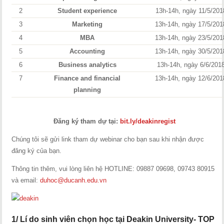
2
Student experience
13h-14h, ngày 11/5/201
3
Marketing
13h-14h, ngày 17/5/201
4
MBA
13h-14h, ngày 23/5/201
5
Accounting
13h-14h, ngày 30/5/201
6
Business analytics
13h-14h, ngày 6/6/201
7
Finance and financial
13h-14h, ngày 12/6/201
planning
Đăng ký tham dự tại:
bit.ly/deakinregist
Chúng tôi sẽ gửi link tham dự webinar cho bạn sau khi nhận được
đăng ký của bạn.
Thông tin thêm, vui lòng liên hệ HOTLINE: 09887 09698, 09743 80915
và email:
duhoc@ducanh.edu.vn
1/ Lí do sinh viên chọn học tại Deakin University- TOP