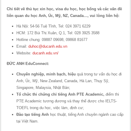
Chi tiết về thủ tục xin học, visa du học, học bổng và các vấn đề
liên quan du học Anh, Úc, Mỹ, NZ, Canada…, vui lòng liên hệ:
Hà Nội: 54-56 Tuệ Tĩnh, Tel: 024 3971 6229
HCM: 172 Bùi Thị Xuân, Q.1, Tel: 028 3925 3588
Hotline chung: 09887 09698, 09868 81677
Email:
duhoc@ducanh.edu.vn
Website:
ducanh.edu.vn/
ĐỨC ANH EduConnect:
Chuyên nghiệp, minh bạch, hiệu
quả trong tư vấn du học đi
Anh, Úc, Mỹ, New Zealand, Canada, Hà Lan, Thụy Sỹ,
Singapore, Malaysia, Nhật Bản;
Tổ chức thi chứng chỉ tiếng Anh PTE Academic,
điểm thi
PTE Academic tương đương và thay thế được cho IELTS-
TOEFL trong du học, việc làm, định cư;
Đào tạo tiếng Anh
học thuật, tiếng Anh chuyên ngành cao cấp
tại Việt Nam.