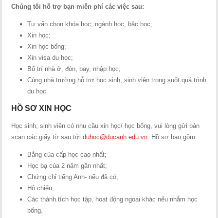
Chúng tôi hỗ trợ bạn miễn phí các việc sau:
Tư vấn chọn khóa học, ngành học, bậc học;
Xin học;
Xin học bổng;
Xin visa du học;
Bố trí nhà ở, đón, bay, nhập học;
Cùng nhà trường hỗ trợ học sinh, sinh viên trong suốt quá trình
du học.
HỒ SƠ XIN HỌC
Học sinh, sinh viên có nhu cầu xin học/ học bổng, vui lòng gửi bản
scan các giấy tờ sau tới
duhoc@ducanh.edu.vn
. Hồ sơ bao gồm:
Bằng của cấp học cao nhất;
Học bạ của 2 năm gần nhất;
Chứng chỉ tiếng Anh- nếu đã có;
Hộ chiếu;
Các thành tích học tập, hoạt động ngoại khác nếu nhắm học
bổng.