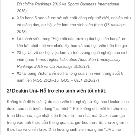
Discipline Rankings 2016
và
Sports Business International
2016)
;
Xếp hạng 5 sao về cơ sở vật chất đẳng cấp thế giới, nghiên cứu
và giảng dạy, cơ hội việc làm cho sinh viên (theo
QS rankings
2018
);
Là thành viên trong “Hiệp hội các trường đại học liên bang”, có
liên kết chặt chẽ với nhiều đại học và các học viện trên thế giới.
#3 tại Úc về cơ hội việc làm và triển vọng nghề nghiệp cho sinh
viên (theo
Times Higher Education Australian Employability
Rankings 2016
và
QS Rankings 2016/17
);
#1 tại bang Victoria về sự hài lòng của sinh viên trong suốt 8
năm liền (
AGS 2010–15; GOS – QILT 2016/17
)
2/ Deakin Uni- Hỗ trợ cho sinh viên tốt nhất:
Không khó để lý giải lý do sinh viên tốt nghiệp từ Đại học Deakin luôn
được các nhà tuyển dụng “ưa thích”. Bởi không chỉ thiết kế chương
trình khoa học, cập nhật kiến thức mới mẻ nhất mà Deakin còn tập
trung vào tính thực tiễn thông qua các giờ học thực tế, chương trình
thực tập và chiến lược định hướng sinh viên mang tên “LIVE the