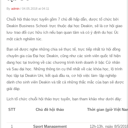
By
admin
/
04.05.2018 at 04:11
Chuỗi hội thảo trực tuyến gồm 7 chủ đề hấp dẫn, được tổ chức bởi
Deakin Business School- trực thuộc đại học Deakin, sẽ là cơ hội giao
lưu- trao đổi cực hữu ích nếu bạn quan tâm và có ý định du học Úc
một cách nghiêm túc.
Bạn sẽ được nghe những chia sẻ thực tế, trực tiếp nhất từ hội đồng
chuyên gia của Đại học Deakin, cũng như các sinh viên quốc tế hiện
đang học tại trường về các chương trình kinh doanh ở bậc Cử nhân
và Sau đại học. Những thông tin cụ thể nhất về các khóa học, lộ trình
học tập tại Deakin Uni, kết quả đầu ra, cơ hội việc làm- lập nghiệp
dành cho sinh viên Deakin và tất cả những thắc mắc của bạn sẽ được
giải đáp.
Lịch tổ chức chuỗi hội thảo trực tuyến, bạn tham khảo như dưới đây:
STT
Chủ đề hội thảo
Thời gian (giờ Việt Na
1
Sport Management
12h-13h, ngày 8/5/201