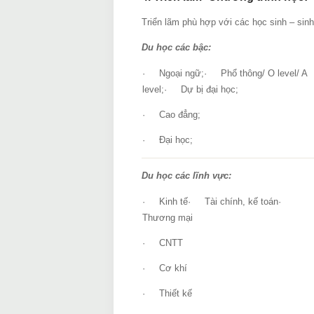
Triển lãm phù hợp với các học sinh – sin
Du học các bậc:
· Ngoại ngữ;· Phổ thông/ O level/ A
level;· Dự bị đại học;
· Cao đẳng;
· Đại học;
Du học các
lĩnh vực:
· Kinh tế· Tài chính, kế toán·
Thương mại
· CNTT
· Cơ khí
· Thiết kế