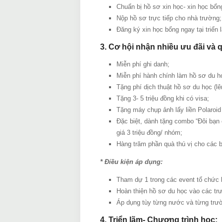
Chuẩn bị hồ sơ xin học- xin học bổng
Nộp hồ sơ trực tiếp cho nhà trường;
Đăng ký xin học bổng ngay tại triển 
3. Cơ hội nhận nhiều ưu đãi và 
Miễn phí ghi danh;
Miễn phí hành chính làm hồ sơ du h
Tặng phí dịch thuật hồ sơ du học (lên
Tặng 3- 5 triệu đồng khi có visa;
Tặng máy chụp ảnh lấy liền Polaroid 
Đặc biệt, dành tặng combo “Đôi bạn 
giá 3 triệu đồng/ nhóm;
Hàng trăm phần quà thú vị cho các b
* Điều kiện áp dụng:
Tham dự 1 trong các event tổ chức 
Hoàn thiện hồ sơ du học vào các tr
Áp dụng tùy từng nước và từng trư
4. Triển lãm- Chương trình học: