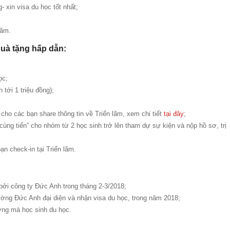
- xin visa du học tốt nhất;
lãm.
quà tặng hấp dẫn:
ọc;
 tới 1 triệu đồng);
cho các bạn share thông tin về Triển lãm, xem chi tiết
tại đây
;
cùng tiến” cho nhóm từ 2 học sinh trở lên tham dự sự kiện và nộp hồ sơ, trị
ạn check-in tại Triển lãm.
bởi công ty Đức Anh trong tháng 2-3/2018;
ường Đức Anh đại diện và nhận visa du học, trong năm 2018;
ờng mà học sinh du học.