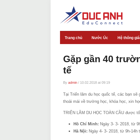
Trang chủ
Nước Úc
Hệ thống gi
Gặp gần 40 trườn
tế
By
admin
/
10.02.2018 at 09:19
Tại Triển lãm du học quốc tế, các bạn sẽ g
thoải mái về trường học, khóa học, xin họ
TRIỂN LÃM DU HỌC TOÀN CẦU được tổ c
Hồ Chí Minh:
Ngày 3- 3- 2018, từ 9
Hà Nội:
Ngày 4- 3- 2018, từ 9h-14h 