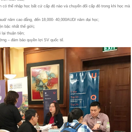
iên có thể nhập học bất cứ cấp độ nào và chuyển đổi cấp đô trong khi học mà
00aud/ năm cao đẳng, đến 18,000- 40,000AUD/ năm đại học;
ện bậc nhất thế giới
;
lại thuận tiện;
ường – đảm bảo quyền lợi SV quốc tế.