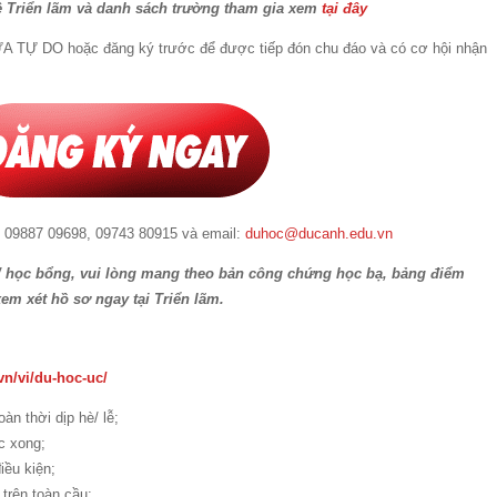
về Triển lãm và danh sách trường tham gia xem
tại đây
ỬA TỰ DO hoặc đăng ký trước để được tiếp đón chu đáo và có cơ hội nhận
: 09887 09698, 09743 80915 và email:
duhoc@ducanh.edu.vn
c/ học bổng, vui lòng mang theo bản công chứng học bạ, bảng điểm
em xét hồ sơ ngay tại Triển lãm.
vn/vi/du-hoc-uc/
àn thời dịp hè/ lễ;
c xong;
iều kiện;
trên toàn cầu;