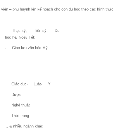
h viên – phụ huynh lên kế hoạch cho con du học theo các hình thức:
· Thạc sỹ;· Tiến sỹ;· Du
học hè/ Noel/ Tết;
· Giao lưu văn hóa Mỹ.
· Giáo dục· Luật· Y
· Dược
· Nghệ thuật
· Thời trang
… & nhiều ngành khác