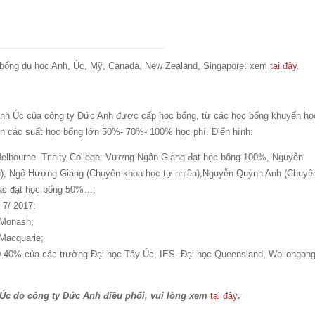
c bổng du học Anh, Úc, Mỹ, Canada, New Zealand, Singapore: xem
tại đây
.
inh Úc của công ty Đức Anh được cấp học bổng, từ các học bổng khuyến họ
đến các suất học bổng lớn 50%- 70%- 100% học phí. Điển hình:
Melbourne- Trinity College: Vương Ngân Giang đạt học bổng 100%, Nguyễn
), Ngô Hương Giang (Chuyên khoa học tự nhiên),Nguyễn Quỳnh Anh (Chuyê
hác đạt học bổng 50%…;
 7/ 2017:
 Monash;
 Macquarie;
0-40% của các trường Đại học Tây Úc, IES- Đại học Queensland, Wollongong
c Úc do công ty Đức Anh điều phối, vui lòng xem
tại đây
.