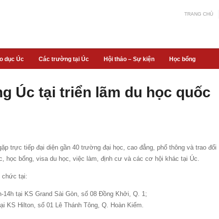
TRANG CHỦ
áo dục Úc
Các trường tại Úc
Hội thảo – Sự kiện
Học bổng
g Úc tại triển lãm du học quốc
ặp trực tiếp đại diện gần 40 trường đại học, cao đẳng, phổ thông và trao đổi
c, học bổng, visa du học, việc làm, định cư và các cơ hội khác tại Úc.
hức tại:
h-14h tại KS Grand Sài Gòn, số 08 Đồng Khởi, Q. 1;
tại KS Hilton, số 01 Lê Thánh Tông, Q. Hoàn Kiếm.