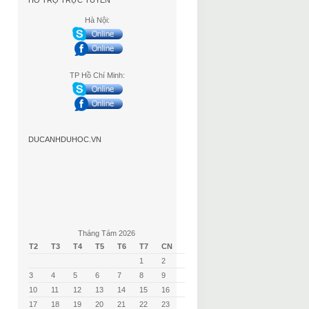
HỖ TRỢ TRỰC TUYẾN
Hà Nội:
TP Hồ Chí Minh:
DUCANHDUHOC.VN
Tháng Tám 2026
T2
T3
T4
T5
T6
T7
CN
1
2
3
4
5
6
7
8
9
10
11
12
13
14
15
16
17
18
19
20
21
22
23