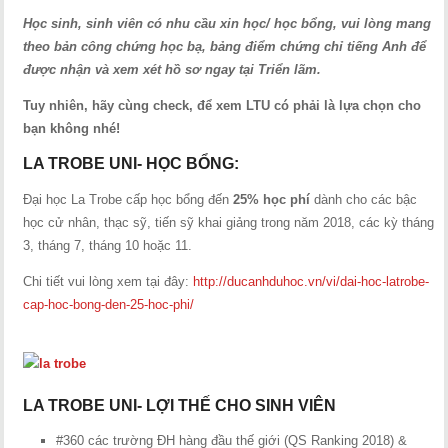
Học sinh, sinh viên có nhu cầu xin học/ học bổng, vui lòng mang
theo bản công chứng học bạ, bảng điểm chứng chỉ tiếng Anh để
được nhận và xem xét hồ sơ ngay tại Triển lãm.
Tuy nhiên, hãy cùng check, để xem LTU có phải là lựa chọn cho
bạn không nhé!
LA TROBE UNI- HỌC BỔNG:
Đại học La Trobe cấp học bổng đến
25% học phí
dành cho các bậc
học cử nhân, thạc sỹ, tiến sỹ khai giảng trong năm 2018, các kỳ tháng
3, tháng 7, tháng 10 hoặc 11.
Chi tiết vui lòng xem tại đây:
http://ducanhduhoc.vn/vi/dai-hoc-latrobe-
cap-hoc-bong-den-25-hoc-phi/
LA TROBE UNI- LỢI THẾ CHO SINH VIÊN
#360 các trường ĐH hàng đầu thế giới (QS Ranking 2018) &