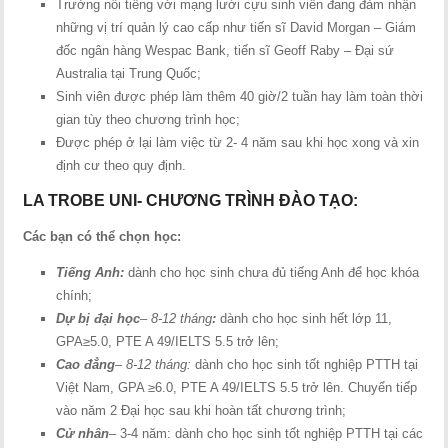
Trường nổi tiếng với mạng lưới cựu sinh viên đang đảm nhận
những vị trí quản lý cao cấp như tiến sĩ David Morgan – Giám
đốc ngân hàng Wespac Bank, tiến sĩ Geoff Raby – Đại sứ
Australia tại Trung Quốc;
Sinh viên được phép làm thêm 40 giờ/2 tuần hay làm toàn thời
gian tùy theo chương trình học;
Được phép ở lại làm việc từ 2- 4 năm sau khi học xong và xin
định cư theo quy định.
LA TROBE UNI- CHƯƠNG TRÌNH ĐÀO TẠO:
Các bạn có thể chọn học:
Tiếng Anh:
dành cho học sinh chưa đủ tiếng Anh để học khóa
chính;
Dự bị đại học
– 8-12 tháng
:
dành cho học sinh hết lớp 11,
GPA≥5.0, PTE A 49/IELTS 5.5 trở lên;
Cao đẳng
–
8-12 tháng:
dành cho học sinh tốt nghiệp PTTH tại
Việt Nam, GPA ≥6.0, PTE A 49/IELTS 5.5 trở lên. Chuyển tiếp
vào năm 2 Đại học sau khi hoàn tất chương trình;
Cử nhân
–
3-4 năm: dành cho học sinh tốt nghiệp PTTH tại các