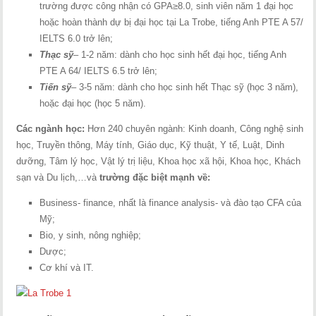
trường được công nhận có GPA≥8.0, sinh viên năm 1 đại học
hoặc hoàn thành dự bị đại học tại La Trobe, tiếng Anh PTE A 57/
IELTS 6.0 trở lên;
Thạc sỹ
–
1-2 năm: dành cho học sinh hết đại học, tiếng Anh
PTE A 64/ IELTS 6.5 trở lên;
Tiến sỹ
– 3-5 năm: dành cho học sinh hết Thạc sỹ (học 3 năm),
hoặc đại học (học 5 năm).
Các ngành học:
Hơn 240 chuyên ngành: Kinh doanh, Công nghệ sinh
học, Truyền thông, Máy tính, Giáo dục, Kỹ thuật, Y tế, Luật, Dinh
dưỡng, Tâm lý học, Vật lý trị liệu, Khoa học xã hội, Khoa học, Khách
sạn và Du lịch,…và
trường đặc biệt mạnh về:
Business- finance, nhất là finance analysis- và đào tạo CFA của
Mỹ;
Bio, y sinh, nông nghiệp;
Dược;
Cơ khí và IT.