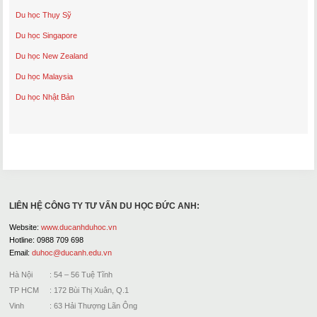
Du học Thụy Sỹ
Du học Singapore
Du học New Zealand
Du học Malaysia
Du học Nhật Bản
LIÊN HỆ CÔNG TY TƯ VẤN DU HỌC ĐỨC ANH:
Website:
www.ducanhduhoc.vn
Hotline: 0988 709 698
Email:
duhoc@ducanh.edu.vn
Hà Nội : 54 – 56 Tuệ Tĩnh
TP HCM : 172 Bùi Thị Xuân, Q.1
Vinh : 63 Hải Thượng Lãn Ông