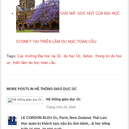
“GIẢI MÃ” SỨC HÚT CỦA ĐẠI HỌC
SYDNEY TẠI TRIỂN LÃM DU HỌC TOÀN CẦU
Tags:
Các trường Đại học tại Úc
,
du học Úc
,
duhoc
,
thong tin du hoc
uc
,
triển lãm du học toàn cầu
MORE POSTS IN HỆ THỐNG GIÁO DỤC ÚC
Hệ thống giáo dục Úc
Tháng Chín 24, 2018
LE CORDON BLEU Úc, Paris, New Zealand, Thái Lan:
Học quản trị khách sạn, nấu ăn, làm bánh…& học bổng