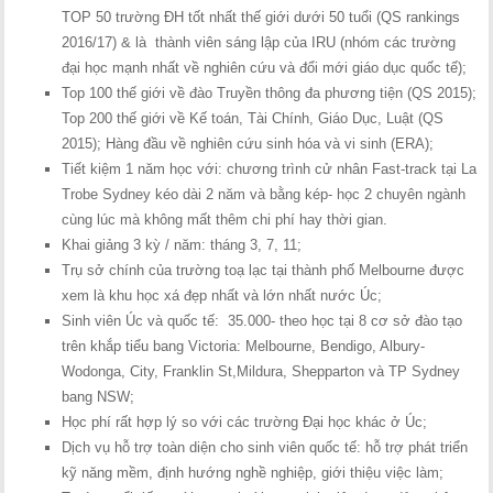
TOP 50 trường ĐH tốt nhất thế giới dưới 50 tuổi (QS rankings
2016/17) & là thành viên sáng lập của IRU (nhóm các trường
đại học mạnh nhất về nghiên cứu và đổi mới giáo dục quốc tế);
Top 100 thế giới về đào Truyền thông đa phương tiện (QS 2015);
Top 200 thế giới về Kế toán, Tài Chính, Giáo Dục, Luật (QS
2015); Hàng đầu về nghiên cứu sinh hóa và vi sinh (ERA);
Tiết kiệm 1 năm học với: chương trình cử nhân Fast-track tại La
Trobe Sydney kéo dài 2 năm và bằng kép- học 2 chuyên ngành
cùng lúc mà không mất thêm chi phí hay thời gian.
Khai giảng 3 kỳ / năm: tháng 3, 7, 11;
Trụ sở chính của trường toạ lạc tại thành phố Melbourne được
xem là khu học xá đẹp nhất và lớn nhất nước Úc;
Sinh viên Úc và quốc tế: 35.000- theo học tại 8 cơ sở đào tạo
trên khắp tiểu bang Victoria: Melbourne, Bendigo, Albury-
Wodonga, City, Franklin St,Mildura, Shepparton và TP Sydney
bang NSW;
Học phí rất hợp lý so với các trường Đại học khác ở Úc;
Dịch vụ hỗ trợ toàn diện cho sinh viên quốc tế: hỗ trợ phát triển
kỹ năng mềm, định hướng nghề nghiệp, giới thiệu việc làm;