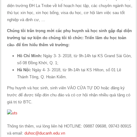
diện trường ĐH La Trobe về kế hoạch học tập, các chuyên ngành học,
thủ tục xin học, xin học bổng, visa du học, cơ hội làm việc sau tốt
nghiệp và định cư, …
Chúng tôi trân trọng mời các phụ huynh và học sinh gặp đại diện
trường tại sự kiện do chúng tôi tô chức: Triển lãm du học toàn
cầu- để tìm hiểu thêm về trường:
Hồ Chí Minh:
Ngày 3- 3- 2018, từ 9h-14h tại KS Grand Sài Gòn,
số 08 Đồng Khởi, Q. 1;
Hà Nội:
Ngày 4- 3- 2018, từ 9h-14h tại KS Hilton, số 01 Lê
Thánh Tông, Q. Hoàn Kiếm.
Phụ huynh và học sinh, sinh viên VÀO CỬA TỰ DO hoặc đăng ký
trước để được tiếp đón chu đáo và có cơ hội nhận nhiều quà tặng có
giá trị từ BTC.
Thông tin thêm, vui lòng liên hệ HOTLINE: 09887 09698, 09743 80915
và email:
duhoc@ducanh.edu.vn