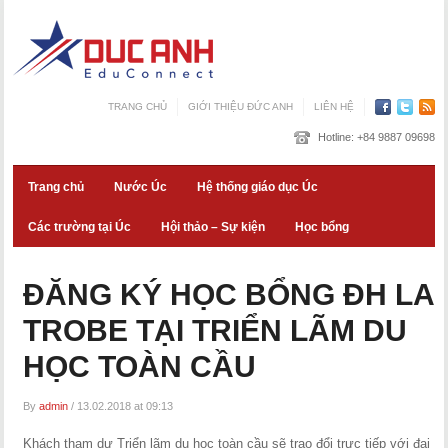
TRANG CHỦ
GIỚI THIỆU ĐỨC ANH
LIÊN HỆ
Hotline:
+84 9887 09698
Trang chủ
Nước Úc
Hệ thống giáo dục Úc
Các trường tại Úc
Hội thảo – Sự kiện
Học bổng
ĐĂNG KÝ HỌC BỔNG ĐH LA
TROBE TẠI TRIỂN LÃM DU
HỌC TOÀN CẦU
By
admin
/
13.02.2018 at 09:13
Khách tham dự Triển lãm du học toàn cầu sẽ trao đổi trực tiếp với đại