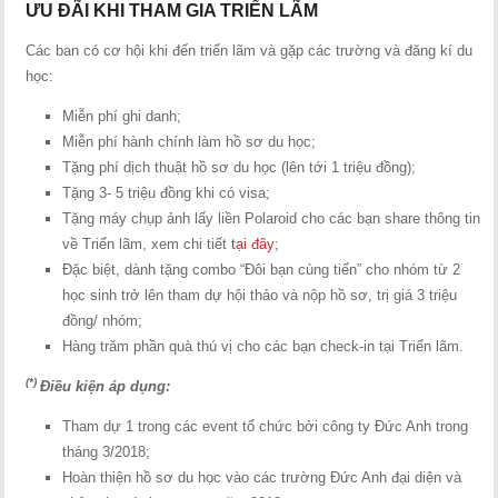
ƯU ĐÃI KHI THAM GIA TRIỂN LÃM
Các ban có cơ hội khi đến triển lãm và gặp các trường và đăng kí du
học:
Miễn phí ghi danh;
Miễn phí hành chính làm hồ sơ du học;
Tặng phí dịch thuật hồ sơ du học (lên tới 1 triệu đồng);
Tặng 3- 5 triệu đồng khi có visa;
Tặng máy chụp ảnh lấy liền Polaroid cho các bạn share thông tin
về Triển lãm, xem chi tiết
tại đây
;
Đặc biệt, dành tặng combo “Đôi bạn cùng tiến” cho nhóm từ 2
học sinh trở lên tham dự hội thảo và nộp hồ sơ, trị giá 3 triệu
đồng/ nhóm;
Hàng trăm phần quà thú vị cho các bạn check-in tại Triển lãm.
(*)
Điều kiện áp dụng:
Tham dự 1 trong các event tổ chức bởi công ty Đức Anh trong
tháng 3/2018;
Hoàn thiện hồ sơ du học vào các trường Đức Anh đại diện và