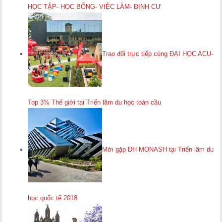
HỌC TẬP- HỌC BỔNG- VIỆC LÀM- ĐỊNH CƯ
Trao đổi trực tiếp cùng ĐẠI HỌC ACU-
Top 3% Thế giới tại Triển lãm du học toàn cầu
Mời gặp ĐH MONASH tại Triển lãm du
học quốc tế 2018