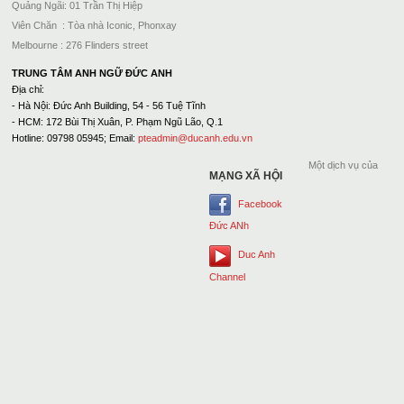
Quảng Ngãi: 01 Trần Thị Hiệp
Viên Chăn : Tòa nhà Iconic, Phonxay
Melbourne : 276 Flinders street
TRUNG TÂM ANH NGỮ ĐỨC ANH
Địa chỉ:
- Hà Nội: Đức Anh Building, 54 - 56 Tuệ Tĩnh
- HCM: 172 Bùi Thị Xuân, P. Phạm Ngũ Lão, Q.1
Hotline: 09798 05945; Email:
pteadmin@ducanh.edu.vn
Một dịch vụ của
MẠNG XÃ HỘI
Facebook
Đức ANh
Duc Anh
Channel