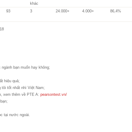
khác
93
3
24.000+
4.000+
86,4%
018
c ngành bạn muốn hay không;
ất hiệu quả;
 tôi tốt nhất nhì Việt Nam;
ạn, xem thêm về PTE A:
pearsontest.vn/
bạn;
ọc tại nước ngoài.