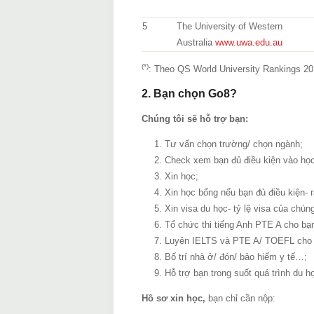
5
The University of Western
Australia
www.uwa.edu.au
(*)
: Theo QS World University Rankings 2
2. Bạn chọn Go8?
Chúng tôi sẽ hỗ trợ bạn:
Tư vấn chọn trường/ chọn ngành;
Check xem bạn đủ điều kiện vào họ
Xin học;
Xin học bổng nếu bạn đủ điều kiện- r
Xin visa du học- tỷ lệ visa của chúng
Tổ chức thi tiếng Anh PTE A cho b
Luyện IELTS và PTE A/ TOEFL cho 
Bố trí nhà ở/ đón/ bảo hiểm y tế…;
Hỗ trợ bạn trong suốt quá trình du h
Hồ sơ xin học,
bạn chỉ cần nộp: