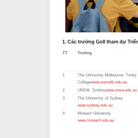
1. Các trường Go8 tham dự Triể
TT
Trường
1
The University Melbourne- Trinity
College
www.unimelb.edu.au
2
UNSW Sydney
www.unsw.edu.au
3
The University of Sydney
www.sydney.edu.au
4
Monash University
www.monash.edu.au