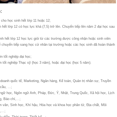
:
 cho học sinh hết lớp 11 hoặc 12;
 hết lớp 12 có học lực khá (7,5) trở lên. Chuyển tiếp lên năm 2 đại học sau
nh hết lớp 12 học lực giỏi từ các trường được công nhận hoặc sinh viên
ể chuyển tiếp sang học cử nhân tại trường hoặc các học sinh đã hoàn thành
n tốt nghiệp đại học;
ên tốt nghiệp Thạc sỹ (học 3 năm), hoặc đại học (học 5 năm).
h doanh quốc tế, Marketing, Ngân hàng, Kế toán, Quản trị nhân sự, Truyền
 cầu, …;
ngữ học, Ngôn ngữ Anh, Pháp, Đức, Ý, Nhật, Trung Quốc, Xã hội học, Lịch
g, Báo chí,…;
ên văn, Sinh học, Khí hậu, Hóa học và khoa học phân tử, Địa chất, Môi
ê,…;
u diễn, Thời trang, Thiết kế…;