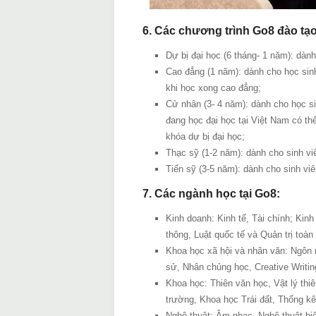
6. Các chương trình Go8 đào tạo
Dự bị đại học (6 tháng- 1 năm): dành
Cao đẳng (1 năm): dành cho học sinh
khi học xong cao đẳng;
Cử nhân (3- 4 năm): dành cho học si
đang học đại học tại Việt Nam có th
khóa dự bị đại học;
Thạc sỹ (1-2 năm): dành cho sinh viê
Tiến sỹ (3-5 năm): dành cho sinh vi
7.
Các ngành học tại Go8:
Kinh doanh: Kinh tế, Tài chính; Kin
thông, Luật quốc tế và Quản trị toàn
Khoa học xã hội và nhân văn: Ngôn 
sử, Nhân chủng học, Creative Writin
Khoa học: Thiên văn học, Vật lý thi
trường, Khoa học Trái đất, Thống k
Nghệ thuật: Âm nhạc, Nghệ thuật biể