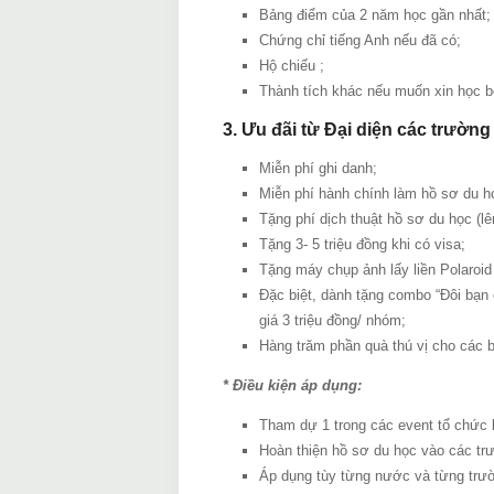
Bảng điểm của 2 năm học gần nhất;
Chứng chỉ tiếng Anh nếu đã có;
Hộ chiếu ;
Thành tích khác nếu muốn xin học b
3. Ưu đãi từ Đại diện các trườn
Miễn phí ghi danh;
Miễn phí hành chính làm hồ sơ du h
Tặng phí dịch thuật hồ sơ du học (lên
Tặng 3- 5 triệu đồng khi có visa;
Tặng máy chụp ảnh lấy liền Polaroid 
Đặc biệt, dành tặng combo “Đôi bạn 
giá 3 triệu đồng/ nhóm;
Hàng trăm phần quà thú vị cho các b
* Điều kiện áp dụng:
Tham dự 1 trong các event tổ chức 
Hoàn thiện hồ sơ du học vào các tr
Áp dụng tùy từng nước và từng trư