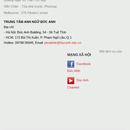
Quảng Ngãi: 01 Trần Thị Hiệp
Viên Chăn : Tòa nhà Iconic, Phonxay
Melbourne : 276 Flinders street
TRUNG TÂM ANH NGỮ ĐỨC ANH
Địa chỉ:
- Hà Nội: Đức Anh Building, 54 - 56 Tuệ Tĩnh
- HCM: 172 Bùi Thị Xuân, P. Phạm Ngũ Lão, Q.1
Hotline: 09798 05945; Email:
pteadmin@ducanh.edu.vn
Một dịch vụ của
MẠNG XÃ HỘI
Facebook
Đức ANh
Duc Anh
Channel