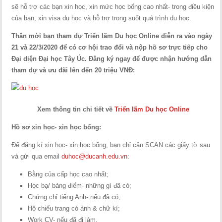
sẽ hỗ trợ các bạn xin học, xin mức học bổng cao nhất- trong điều kiện
của bạn, xin visa du học và hỗ trợ trong suốt quá trình du học.
Thân mời bạn tham dự Triển lãm Du học Online diễn ra vào ngày
21 và 22/3/2020 để có cơ hội trao đổi và nộp hồ sơ trực tiếp cho
Đại diện Đại học Tây Úc. Đăng ký ngay để được nhận hướng dẫn
tham dự và ưu đãi lên đến 20 triệu VNĐ:
Xem thông tin chi tiết về
Triển lãm Du học Online
Hồ sơ xin học- xin học bổng:
Để đăng kí xin học- xin học bổng, bạn chỉ cần SCAN các giấy tờ sau
và gửi qua email
duhoc@ducanh.edu.vn
:
Bằng của cấp học cao nhất;
Học bạ/ bảng điểm- những gì đã có;
Chứng chỉ tiếng Anh- nếu đã có;
Hộ chiếu trang có ảnh & chữ kí;
Work CV- nếu đã đi làm.