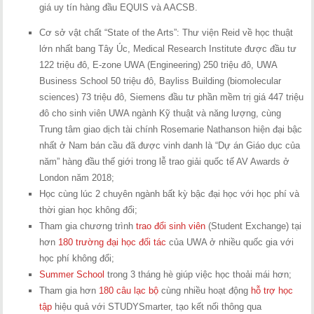
giá uy tín hàng đầu EQUIS và AACSB.
Cơ sở vật chất “State of the Arts”: Thư viện Reid về học thuật
lớn nhất bang Tây Úc, Medical Research Institute được đầu tư
122 triệu đô, E-zone UWA (Engineering) 250 triệu đô, UWA
Business School 50 triệu đô, Bayliss Building (biomolecular
sciences) 73 triệu đô, Siemens đầu tư phần mềm trị giá 447 triệu
đô cho sinh viên UWA ngành Kỹ thuật và năng lượng, cùng
Trung tâm giao dịch tài chính Rosemarie Nathanson hiện đại bậc
nhất ở Nam bán cầu đã được vinh danh là “Dự án Giáo dục của
năm” hàng đầu thế giới trong lễ trao giải quốc tế AV Awards ở
London năm 2018;
Học cùng lúc 2 chuyên ngành bất kỳ bậc đại học với học phí và
thời gian học không đổi;
Tham gia chương trình
trao đổi sinh viên
(Student Exchange) tại
hơn
180 trường đại học đối tác
của UWA ở nhiều quốc gia với
học phí không đổi;
Summer School
trong 3 tháng hè giúp việc học thoải mái hơn;
Tham gia hơn
180 câu lạc bộ
cùng nhiều hoạt động
hỗ trợ học
tập
hiệu quả với STUDYSmarter, tạo kết nối thông qua