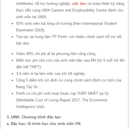
UniMentor, hỗ trợ hướng nghiệp,
việc làm
và hoàn thiện kỹ năng
thực tiễn cùng UWA Careers and Employability Centre dành cho
sinh viên tại UWA;
93% sinh viên hài lòng về trường (theo International Student
Barometer 2018);
Tọa lạc tại trung tâm TP Perth- với nhiều chính sách hỗ trợ nổi
bật như:
Giảm 40% chi phí đi lại phương tiện công cộng;
Miễn học phí cho con của sinh viên bậc sau ĐH (từ 5 tuổi trở lên
đến hết THPT);
3-5 năm ở lại làm việc sau khi tốt nghiệp;
Cộng 5 điểm khi xin định cư cùng chính sách Định cư mới của
Bang Tây Úc…
Perth có chi phí sinh hoạt thuộc top THẤP NHẤT tại Úc
(Worldwide Cost of Living Report 2017, The Economist
Intelligence Unit).
3. UWA- Chương trình đào tạo:
a. Bậc học- lộ trình học cho sinh viên VN: