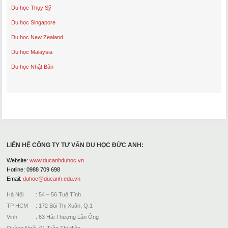
Du học Thụy Sỹ
Du học Singapore
Du học New Zealand
Du học Malaysia
Du học Nhật Bản
LIÊN HỆ CÔNG TY TƯ VẤN DU HỌC ĐỨC ANH:
Website:
www.ducanhduhoc.vn
Hotline: 0988 709 698
Email:
duhoc@ducanh.edu.vn
Hà Nội : 54 – 56 Tuệ Tĩnh
TP HCM : 172 Bùi Thị Xuân, Q.1
Vinh : 63 Hải Thượng Lãn Ông