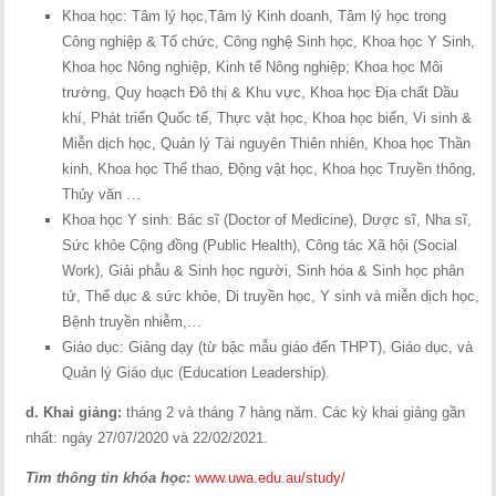
Khoa học: Tâm lý học,Tâm lý Kinh doanh, Tâm lý học trong
Công nghiệp & Tổ chức, Công nghệ Sinh học, Khoa học Y Sinh,
Khoa học Nông nghiệp, Kinh tế Nông nghiệp; Khoa học Môi
trường, Quy hoạch Đô thị & Khu vực, Khoa học Địa chất Dầu
khí, Phát triển Quốc tế, Thực vật học, Khoa học biển, Vi sinh &
Miễn dịch học, Quản lý Tài nguyên Thiên nhiên, Khoa học Thần
kinh, Khoa học Thể thao, Động vật học, Khoa học Truyền thông,
Thủy văn …
Khoa học Y sinh: Bác sĩ (Doctor of Medicine), Dược sĩ, Nha sĩ,
Sức khỏe Cộng đồng (Public Health), Công tác Xã hội (Social
Work), Giải phẫu & Sinh học người, Sinh hóa & Sinh học phân
tử, Thể dục & sức khỏe, Di truyền học, Y sinh và miễn dịch học,
Bệnh truyền nhiễm,…
Giáo dục: Giảng dạy (từ bậc mẫu giáo đển THPT), Giáo dục, và
Quản lý Giáo dục (Education Leadership).
d.
Khai giảng:
tháng 2 và tháng 7 hàng năm. Các kỳ khai giảng gần
nhất: ngày 27/07/2020 và 22/02/2021.
Tìm thông tin khóa học:
www.uwa.edu.au/study/