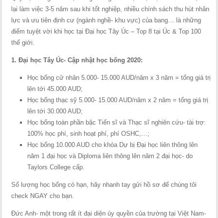
lại làm việc 3-5 năm sau khi tốt nghiệp, nhiều chính sách thu hút nhân
lực và ưu tiên định cư (ngành nghề- khu vực) của bang… là những
điểm tuyệt vời khi học tại Đại học Tây Úc – Top 8 tại Úc & Top 100
thế giới.
1. Đại học Tây Úc- Cập nhật học bổng 2020:
Học bổng cử nhân 5.000- 15.000 AUD/năm x 3 năm = tổng giá trị
lên tới 45.000 AUD;
Học bổng thạc sỹ 5.000- 15.000 AUD/năm x 2 năm = tổng giá trị
lên tới 30.000 AUD;
Học bổng toàn phần bậc Tiến sĩ và Thạc sĩ nghiên cứu- tài trợ:
100% học phí, sinh hoạt phí, phí OSHC,…;
Học bổng 10.000 AUD cho khóa Dự bị Đại học liên thông lên
năm 1 đại học và Diploma liên thông lên năm 2 đại học- do
Taylors College cấp.
Số lượng học bổng có hạn, hãy nhanh tay gửi hồ sơ để chúng tôi
check NGAY cho bạn.
Đức Anh- một trong rất ít đại diện ủy quyền của trường tại Việt Nam-