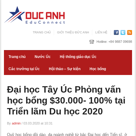
TRANG CHỦ
GIỚI THIỆU ĐỨC ANH
LIÊN HỆ
Hotline:
+84 9887 09698
Trang chủ
Nước Úc
Hệ thống giáo dục Úc
Các trường tại Úc
Hội thảo – Sự kiện
Học bổng
Đại học Tây Úc Phỏng vấn
học bổng $30.000- 100% tại
Triển lãm Du học 2020
By
admin
/
03.03.2020 at 10:31
Quỹ học bổng dồi dào, đa ngành nghề từ bậc Đại học đến Tiến sĩ, ở