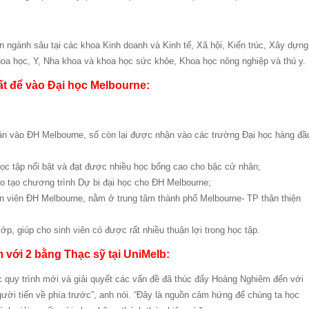
n ngành sâu tại các khoa Kinh doanh và Kinh tế, Xã hội, Kiến trúc, Xây dựng
hoa học, Y, Nha khoa và khoa học sức khỏe, Khoa học nông nghiệp và thú y.
nhất để vào Đại học Melbourne:
ận vào ĐH Melbourne, số còn lại được nhận vào các trường Đại học hàng đầ
 học tập nổi bật và đạt được nhiều học bổng cao cho bậc cử nhân;
đào tạo chương trình Dự bị đại học cho ĐH Melbourne;
n viên ĐH Melbourne, nằm ở trung tâm thành phố Melbourne- TP thân thiện
lớp, giúp cho sinh viên có được rất nhiều thuận lợi trong học tập.
m với 2 bằng Thạc sỹ tại UniMelb:
uy trình mới và giải quyết các vấn đề đã thúc đẩy Hoàng Nghiêm đến với
gười tiến về phía trước”, anh nói. “Đây là nguồn cảm hứng để chúng ta học