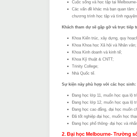
Cuộc sống và học tập tại Melbourne-
Các vấn đề khác mà bạn quan tâm: n
chương trình học tập và tình nguyện
Khách tham dự sẽ gặp gỡ và trực tiếp t
Khoa Kiến trúc, xây dựng, quy hoạch
Khoa Khoa học Xã hội và Nhân văn;
Khoa Kinh doanh và kinh tế;
Khoa Kỹ thuật & CNTT;
Trinity College;
Nhà Quốc tế.
Sự kiện này phù hợp với các học sinh:
Đang học lớp 11, muốn học qua lộ trì
Đang học lớp 12, muốn học qua lộ trì
Đang học cao đẳng, đại học muốn ch
Đã tốt nghiệp đại học, muốn học thạc
Đang học phổ thông- đại học và nhắ
2. Đại học Melbourne- Trường số 