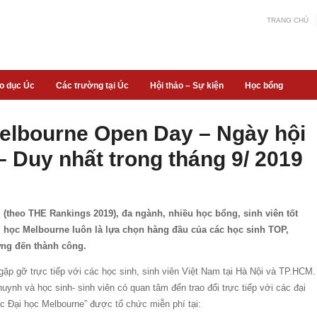
TRANG CHỦ
áo dục Úc
Các trường tại Úc
Hội thảo – Sự kiện
Học bổng
Melbourne Open Day – Ngày hội
– Duy nhất trong tháng 9/ 2019
i (theo THE Rankings 2019), đa ngành, nhiều học bổng, sinh viên tốt
ại học Melbourne luôn là lựa chọn hàng đầu của các học sinh TOP,
ớng đến thành công.
gặp gỡ trực tiếp với các học sinh, sinh viên Việt Nam tại Hà Nội và TP.HCM.
uynh và học sinh- sinh viên có quan tâm đến trao đổi trực tiếp với các đại
học Đại học Melbourne” được tổ chức miễn phí tại: