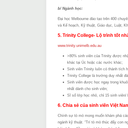
b/ Ngành học:
Đại học Melbourne đào tạo trên 400 chuyê
và Kế hoạch, Kỹ thuật, Giáo dục, Luật, K
5. Trinity College- Lộ trình tốt 
www.trinity.unimelb.edu.au
>80% sinh viên của Trinity được nh
khác tại Úc hoặc các nước khác;
Sinh viên Trinity luôn có thành tích
Trinity College là trường duy nhất 
Sinh viên được học ngay trong khuô
nhất dành cho sinh viên;
Sĩ số lớp học nhỏ, chỉ 15 sinh viên/ 
6. Chia sẻ của sinh viên Việt Na
Chính sự tò mò mong muốn khám phá các q
ngành kỹ thuật. “Trí tò mò thúc đẩy con n