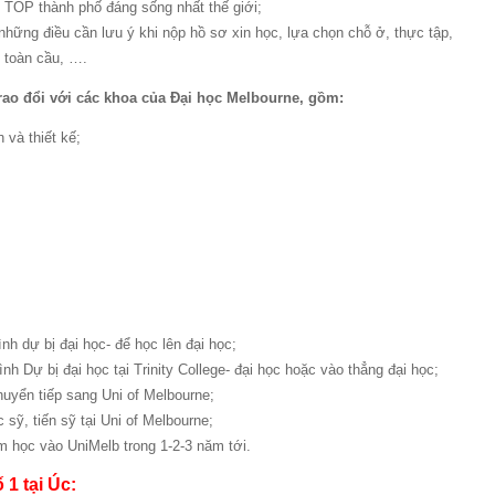
 TOP thành phố đáng sống nhất thế giới;
hững điều cần lưu ý khi nộp hồ sơ xin học, lựa chọn chỗ ở, thực tập,
 toàn cầu, ….
rao đổi với các khoa
của Đại học Melbourne
, gồm:
 và thiết kế;
nh dự bị đại học- để học lên đại học;
nh Dự bị đại học tại Trinity College- đại học hoặc vào thẳng đại học;
uyển tiếp sang Uni of Melbourne;
 sỹ, tiến sỹ tại Uni of Melbourne;
m học vào UniMelb trong 1-2-3 năm tới.
1 tại Úc: