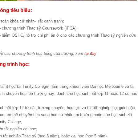
ổng tiêu biểu:
toàn khóa cử nhân- rất cạnh tranh;
 chương trình Thạc sỹ Coursework (IPCA);
 hiểm OSHC, hỗ trợ chi phí ăn ở cho các chương trình Thạc sỹ nghiên cứu
t về các chương trình học bổng của trường, xem
tại đây
ng trình học:
 năm) học tại Trinity College- nằm trong khuôn viên Đại học Melbourne và là
nh chuyển tiếp lên trường này: dành cho học sinh hết lớp 11 hoặc 12 có học
h hết lớp 12 từ các trường chuyên, học lực và thi tốt nghiệp loại giỏi hoặc
 Nam có thể chuyển tiếp sang học cử nhân tại trường hoặc các học sinh đã
nity College;
n tốt nghiệp đại học;
ên tốt nghiệp Thạc sỹ (học 3 năm), hoặc đại học (học 5 năm).