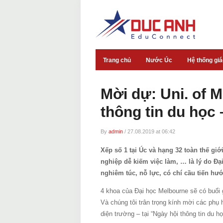
Trang chủ
Nước Úc
Hệ thống gi
Mời dự: Uni. of 
thông tin du học 
By
admin
/
27.08.2019 at 06:42
Xếp số 1 tại Úc và hạng 32 toàn thế giớ
nghiệp dễ kiếm việc làm, … là lý do Đ
nghiêm túc, nỗ lực, có chí cầu tiến hư
4 khoa của Đại học Melbourne sẽ có buổi 
Và chúng tôi trân trọng kính mời các phụ h
diện trường – tại “Ngày hội thông tin du 