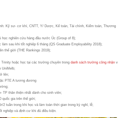
ành: Kỹ sư- cơ khí, CNTT, Y/ Dược, Kế toán, Tài chính, Kiểm toán, Thương
i học nghiên cứu hàng đầu nước Úc (Group of 8);
ệc làm sau khi tốt nghiệp 6 tháng (QS Graduate Employability 2018);
ên thế giới (THE Rankings 2019);
 Trinity hoặc học tại các trường chuyên trong
danh sách trường công nhận
v
n UniMelb;
rở lên;
 hoặc PTE A tương đương
rường;
e- TP thân thiện nhất dành cho sinh viên;
quốc gia trên thế giới;
2 tuần trong khi học và làm toàn thời gian trong kỳ nghỉ, lễ;
ốt nghiệp và định cư khi đủ điều kiện.