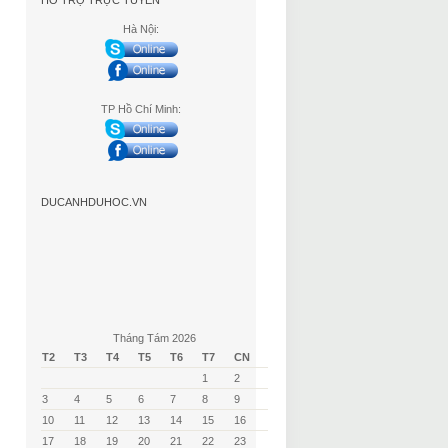
HỖ TRỢ TRỰC TUYẾN
Hà Nội:
TP Hồ Chí Minh:
DUCANHDUHOC.VN
Tháng Tám 2026
T2
T3
T4
T5
T6
T7
CN
1
2
3
4
5
6
7
8
9
10
11
12
13
14
15
16
17
18
19
20
21
22
23