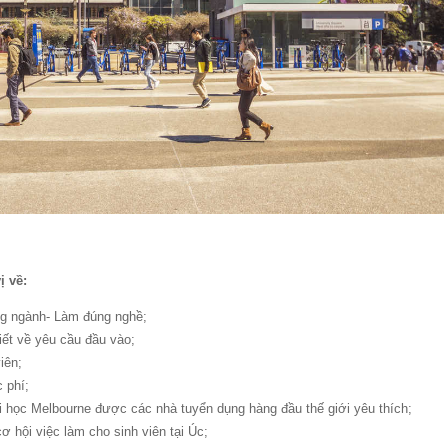
ị về:
ng ngành- Làm đúng nghề;
iết về yêu cầu đầu vào;
iên;
 phí;
Đại học Melbourne được các nhà tuyển dụng hàng đầu thế giới yêu thích;
ơ hội việc làm cho sinh viên tại Úc;