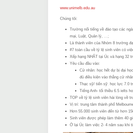
www.unimelb.edu.au
Chúng tôi:
Trường nổi tiếng về đào tạo các ng
mại, Luật, Quản lý, …;
Là thành viên của Nhóm 8 trường đạ
#7 toàn cầu về tỷ lệ sinh viên có vi
Xếp hạng NHẤT tại Úc và hạng 32 tr
Yêu cầu đầu vào:
Cử nhân: học hết dự bị đại học
đủ điều kiện vào thẳng cử nhâ
Thạc sỹ/ tiến sỹ: học lực 7.0 t
Tiếng Anh- tối thiều 6.5 ielts
TOP về tỷ lệ sinh viên hài lòng về t
Vị trí: trung tâm thành phố Melbourn
Hơn 55.000 sinh viên đến từ hơn 150 
Sinh viên được phép làm thêm 40 giờ/
Ở lại Úc làm việc 2- 4 năm sau khi t