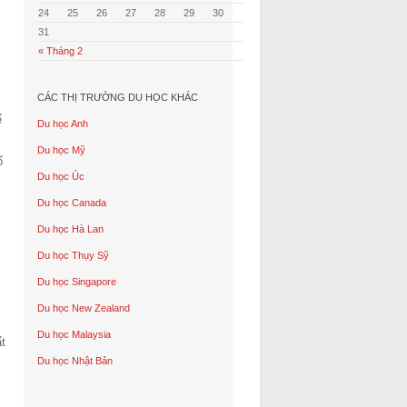
24
25
26
27
28
29
30
31
« Tháng 2
CÁC THỊ TRƯỜNG DU HỌC KHÁC
ể
Du học Anh
Du học Mỹ
ố
Du học Úc
Du học Canada
Du học Hà Lan
Du học Thụy Sỹ
Du học Singapore
Du học New Zealand
Du học Malaysia
ất
Du học Nhật Bản