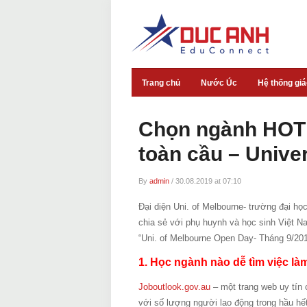
Trang chủ
Nước Úc
Hệ thống gi
Chọn ngành HOT đ
toàn cầu – Unive
By
admin
/
30.08.2019 at 07:10
Đại diện Uni. of Melbourne- trường đại học
chia sẻ với phụ huynh và học sinh Việt 
“Uni. of Melbourne Open Day- Tháng 9/20
1. Học ngành nào dễ tìm việc làm
Joboutlook.gov.au
– một trang web uy tín 
với số lượng người lao động trong hầu hế