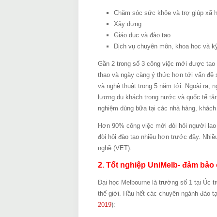
Chăm sóc sức khỏe và trợ giúp xã h
Xây dựng
Giáo dục và đào tạo
Dịch vụ chuyên môn, khoa học và kỹ
Gần 2 trong số 3 công việc mới được tạo 
thao và ngày càng ý thức hơn tới vấn đề s
và nghệ thuật trong 5 năm tới. Ngoài ra, 
lượng du khách trong nước và quốc tế tăn
nghiệm dùng bữa tại các nhà hàng, khách
Hơn 90% công việc mới đòi hỏi người lao
đòi hỏi đào tạo nhiều hơn trước đây. Nhiề
nghề (VET).
2. Tốt nghiệp UniMelb- đảm bảo c
Đại học Melbourne là trường số 1 tại Úc tr
thế giới. Hầu hết các chuyên ngành đào t
2019
):