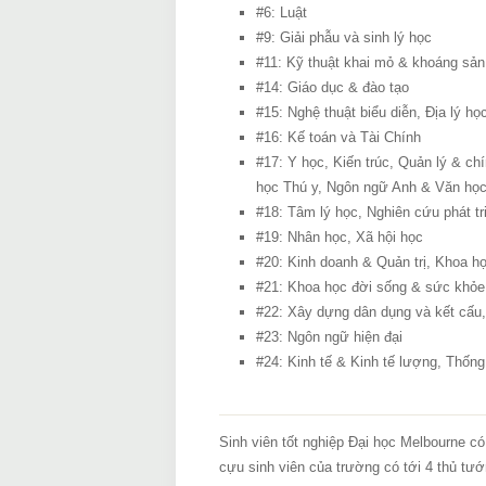
#6: Luật
#9: Giải phẫu và sinh lý học
#11: Kỹ thuật khai mỏ & khoáng sản
#14: Giáo dục & đào tạo
#15: Nghệ thuật biểu diễn, Địa lý họ
#16: Kế toán và Tài Chính
#17: Y học, Kiến trúc, Quản lý & ch
học Thú y, Ngôn ngữ Anh & Văn họ
#18: Tâm lý học, Nghiên cứu phát tr
#19: Nhân học, Xã hội học
#20: Kinh doanh & Quản trị, Khoa họ
#21: Khoa học đời sống & sức khỏe
#22: Xây dựng dân dụng và kết cấu
#23: Ngôn ngữ hiện đại
#24: Kinh tế & Kinh tế lượng, Thống
Sinh viên tốt nghiệp Đại học Melbourne có
cựu sinh viên của trường có tới 4 thủ tướ