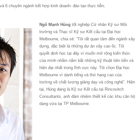
và 6 chuyên ngành kết hợp kinh doanh- đào tạo thực tiễn;
Ngô Mạnh Hùng
tốt nghiệp Cử nhân Kỹ sư Môi
trường và Thạc sĩ Kỹ sư Kết cấu tại Đại học
Melbourne, chia sẻ: “Tôi rất quan tâm đến ngành xây
dựng, đặc biệt là những dự án xây cao ốc. Tôi
quyết định học tại đây vì muốn mở rộng kiến thức
của mình nhằm nắm bắt những kỹ thuật tiên tiến và
hiện đại nhất trong lĩnh vực này. Tôi chọn Đại học
Melbourne vì danh tiếng và thứ hạng cao của
trường về chất lượng giảng dạy và công nghệ”. Hiện
tại, Hùng đang là Kỹ sư Kết cấu tại Rincovitch
Consultants, anh đảm nhiệm thiết kế các khu căn hộ
dạng vừa tại TP Melbourne.