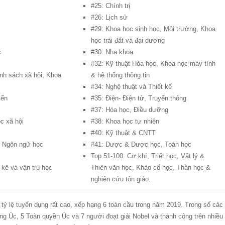
#25: Chính trị
#26: Lịch sử
#29: Khoa học sinh học, Môi trường, Khoa
học trái đất và đại dương
c
#30: Nha khoa
#32: Kỹ thuật Hóa học, Khoa học máy tính
ính sách xã hội, Khoa
& hệ thống thông tin
c
#34: Nghệ thuật và Thiết kế
iển
#35: Điện- Điện tử, Truyển thông
#37: Hóa học, Điều dưỡng
c xã hội
#38: Khoa học tự nhiên
#40: Kỹ thuật & CNTT
, Ngôn ngữ học
#41: Dược & Dược học, Toán học
Top 51-100: Cơ khí, Triết học, Vật lý &
 kê và vận trù học
Thiên văn học, Khảo cổ học, Thần học &
nghiên cứu tôn giáo.
 tỷ lệ tuyển dụng rất cao, xếp hạng 6 toàn cầu trong năm 2019. Trong số các
ng Úc, 5 Toàn quyền Úc và 7 người đoạt giải Nobel và thành công trên nhiều