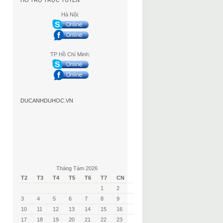
HỖ TRỢ TRỰC TUYẾN
Hà Nội:
TP Hồ Chí Minh:
DUCANHDUHOC.VN
Tháng Tám 2026
T2
T3
T4
T5
T6
T7
CN
1
2
3
4
5
6
7
8
9
10
11
12
13
14
15
16
17
18
19
20
21
22
23