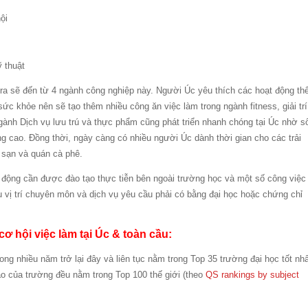
ội
 thuật
ra sẽ đến từ 4 ngành công nghiệp này. Người Úc yêu thích các hoạt động th
ức khỏe nên sẽ tạo thêm nhiều công ăn việc làm trong ngành fitness, giải trí
ngành Dịch vụ lưu trú và thực phẩm cũng phát triển nhanh chóng tại Úc nhờ s
g cao. Đồng thời, ngày càng có nhiều người Úc dành thời gian cho các trải
 sạn và quán cà phê.
 động cần được đào tạo thực tiễn bên ngoài trường học và một số công việc
u vị trí chuyên môn và dịch vụ yêu cầu phải có bằng đại học hoặc chứng chỉ
ơ hội việc làm tại Úc & toàn cầu:
ong nhiều năm trở lại đây và liên tục nằm trong Top 35 trường đại học tốt nh
ạo của trường đều nằm trong Top 100 thế giới (theo
QS rankings by subject