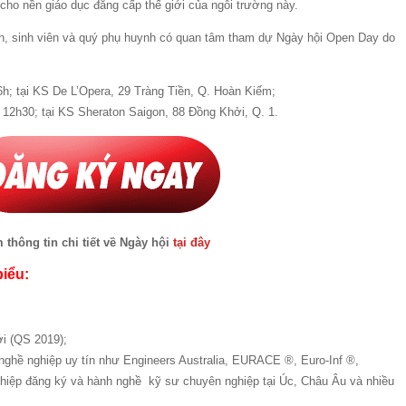
cho nền giáo dục đẳng cấp thế giới của ngôi trường này.
nh, sinh viên và quý phụ huynh có quan tâm tham dự Ngày hội Open Day do
6h; tại KS De L’Opera, 29 Tràng Tiền, Q. Hoàn Kiếm;
 12h30; tại KS Sheraton Saigon, 88 Đồng Khởi, Q. 1.
 thông tin chi tiết về Ngày hội
tại đây
biểu:
ới (QS 2019);
nghề nghiệp uy tín như Engineers Australia, EURACE ®, Euro-Inf ®,
hiệp đăng ký và hành nghề kỹ sư chuyên nghiệp tại Úc, Châu Âu và nhiều