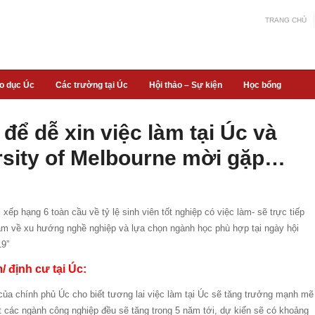
TRANG CHỦ
áo dục Úc
Các trường tại Úc
Hội thảo – Sự kiện
Học bổng
ể dễ xin việc làm tại Úc và
rsity of Melbourne mời gặp…
 xếp hạng 6 toàn cầu về tỷ lệ sinh viên tốt nghiệp có việc làm- sẽ trực tiếp
Nam về xu hướng nghề nghiệp và lựa chọn ngành học phù hợp tại ngày hội
19”
/ định cư tại Úc:
của chính phủ Úc cho biết tương lai việc làm tại Úc sẽ tăng trưởng mạnh mẽ
t các ngành công nghiệp đều sẽ tăng trong 5 năm tới, dự kiến sẽ có khoảng