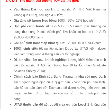
2. UTAS- Thế mạnh của trường TOP 2% thế giới:
Vào thẳng Đại học
sau khi tốt nghiệp PTTH ở Việt Nam mà
không qua Dự bị, nếu bạn đủ điểm;
Gia tăng số lượng Học bổng
100%- 50%- 25% học phí;
Học phí cạnh tranh
: AUD 22.500- 32.500/năm (các trường có
cùng thứ hạng ở các thành phố lớn khác có học phí từ AUD
25.000- 40.000/năm);
Chi phí sinh hoạt thấp nhất tại Úc
: 12.000- 15.000 AUD/năm;
100% sinh viên
tốt nghiệp ngành Dược tại UTAS kiếm được
việc làm trong vòng 4 tháng sau khi tốt nghiệp;
Dễ xin việc làm sau khi tốt nghiệp:
Lương khởi điểm cho sinh
viên tốt nghiệp UTAS nằm trong Top 10 tại Úc (theo Graduate
Salaries Survey 2014);
Chính sách bảo lãnh của Bang Tasmania khá cởi mở
: Danh
sách ngành nghề định cư ít bị giới hạn, không tốn phí bảo lãnh,
các hồ sơ bảo lãnh bởi Tasmania sẽ được hưởng tiến trình xét
duyệt ưu tiên, được tiếp cận với sự hỗ trợ từ chính phủ tiểu
bang;
UTAS thuộc cấp độ xét duyệt visa ưu tiên Level 1-
không yêu