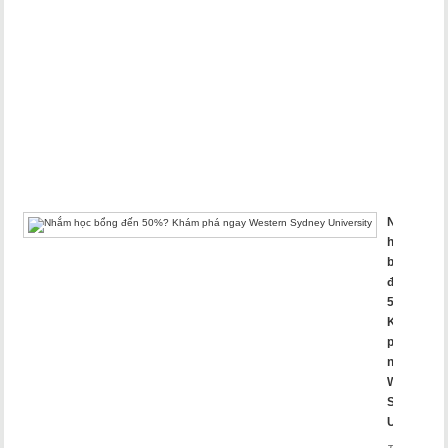
trong
mắt
nhà
tuyển
dụng!
Tháng
Hai
26,
2025
Nhắm
học
bổng
đến
50%?
Khám
phá
ngay
Western
Sydney
University