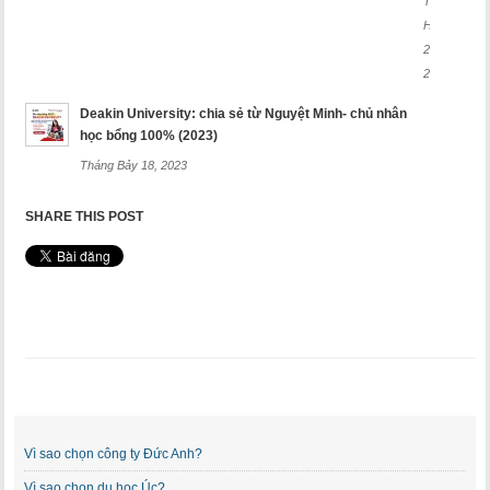
Tháng
Hai
26,
2025
Deakin University: chia sẻ từ Nguyệt Minh- chủ nhân
học bổng 100% (2023)
Tháng Bảy 18, 2023
SHARE THIS POST
Vì sao chọn công ty Đức Anh?
Vì sao chọn du học Úc?