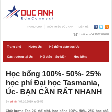
TRANG CHỦ
GIỚI THIỆU ĐỨC ANH
LIÊN HỆ
Hotline:
+84 9887 09698
Trang chủ
Nước Úc
Hệ thống giáo dục Úc
Các trường tại Úc
Hội thảo – Sự kiện
Học bổng
Học bổng 100%- 50%- 25%
học phí Đại học Tasmania,
Úc- BẠN CẦN RẤT NHANH
By
admin
/
07.10.2019 at 09:52
Chất lượng Top 2% thế giới, học bổng 100%- 50%- 25% học phí,