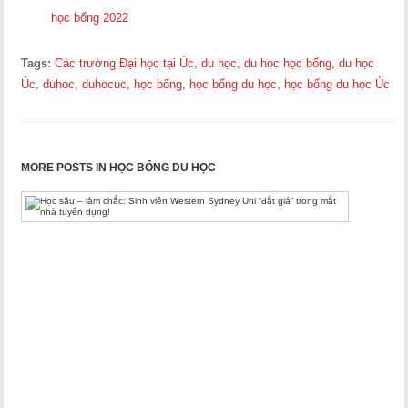
học bổng 2022
Tags:
Các trường Đại học tại Úc
,
du học
,
du học học bổng
,
du học
Úc
,
duhoc
,
duhocuc
,
học bổng
,
học bổng du học
,
học bổng du học Úc
MORE POSTS IN HỌC BỔNG DU HỌC
Học
sâu
–
làm
chắc:
Sinh
viên
Western
Sydney
Uni
“đắt
giá”