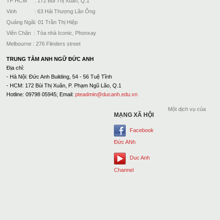
TP HCM : 172 Bùi Thị Xuân, Q.1
Vinh : 63 Hải Thượng Lãn Ông
Quảng Ngãi: 01 Trần Thị Hiệp
Viên Chăn : Tòa nhà Iconic, Phonxay
Melbourne : 276 Flinders street
TRUNG TÂM ANH NGỮ ĐỨC ANH
Địa chỉ:
- Hà Nội: Đức Anh Building, 54 - 56 Tuệ Tĩnh
- HCM: 172 Bùi Thị Xuân, P. Phạm Ngũ Lão, Q.1
Hotline: 09798 05945; Email:
pteadmin@ducanh.edu.vn
Một dịch vụ của
MẠNG XÃ HỘI
Facebook
Đức ANh
Duc Anh
Channel