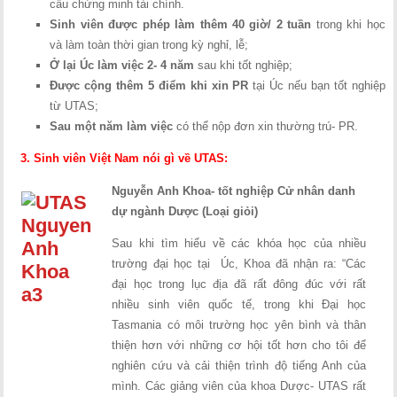
cầu chứng minh tài chính.
Sinh viên được phép làm thêm
40 giờ/ 2 tuần
trong khi học
và làm toàn thời gian trong kỳ nghỉ, lễ;
Ở lại Úc làm việc 2- 4 năm
sau khi tốt nghiệp;
Được cộng thêm 5 điểm khi xin PR
tại Úc nếu bạn tốt nghiệp
từ UTAS;
Sau một năm làm việc
có thể nộp đơn xin thường trú- PR.
3. Sinh viên Việt Nam nói gì về UTAS:
Nguyễn Anh Khoa- tốt nghiệp Cử nhân danh
dự ngành Dược (Loại giỏi)
Sau khi tìm hiểu về các khóa học của nhiều
trường đại học tại Úc, Khoa đã nhận ra: “Các
đại học trong lục địa đã rất đông đúc với rất
nhiều sinh viên quốc tế, trong khi Đại học
Tasmania có môi trường học yên bình và thân
thiện hơn với những cơ hội tốt hơn cho tôi để
nghiên cứu và cải thiện trình độ tiếng Anh của
mình. Các giảng viên của khoa Dược- UTAS rất