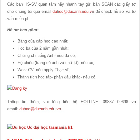
Các bạn HS-SV quan tâm hãy nhanh tay gửi bản SCAN các giấy tờ
cho chúng tôi qua email
duhoc@ducanh.edu.vn
để check hồ sơ và tư
vấn miễn phí.
Hồ sơ bao gồm:
Bằng của cấp học cao nhất;
Học bạ của 2 năm gần nhất;
Chứng chỉ tiếng Anh- nếu đã có;
Hộ chiếu (trang có ảnh và chữ kí)- nếu có;
Work CV- nếu apply Thạc sĩ;
Thành tích học tập- phấn đấu khác- nếu có.
Thông tin thêm, vui lòng liên hệ HOTLINE: 09887 09698 và
email:
duhoc@ducanh.edu.vn