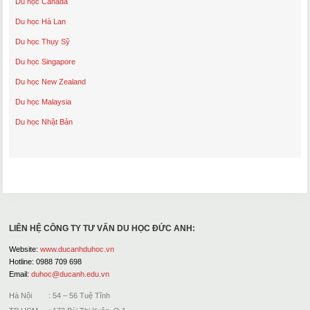
Du học Canada
Du học Hà Lan
Du học Thụy Sỹ
Du học Singapore
Du học New Zealand
Du học Malaysia
Du học Nhật Bản
LIÊN HỆ CÔNG TY TƯ VẤN DU HỌC ĐỨC ANH:
Website:
www.ducanhduhoc.vn
Hotline: 0988 709 698
Email:
duhoc@ducanh.edu.vn
Hà Nội : 54 – 56 Tuệ Tĩnh