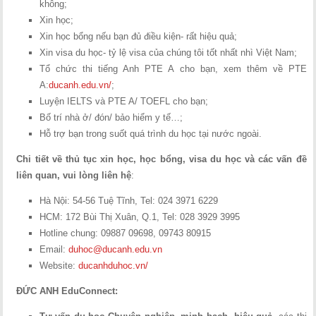
không;
Xin học;
Xin học bổng nếu bạn đủ điều kiện- rất hiệu quả;
Xin visa du học- tỷ lệ visa của chúng tôi tốt nhất nhì Việt Nam;
Tổ chức thi tiếng Anh PTE A cho bạn, xem thêm về PTE
A:
ducanh.edu.vn/
;
Luyện IELTS và PTE A/ TOEFL cho bạn;
Bố trí nhà ở/ đón/ bảo hiểm y tế…;
Hỗ trợ bạn trong suốt quá trình du học tại nước ngoài.
Chi tiết về thủ tục xin học, học bổng, visa du học và các vấn đề
liên quan, vui lòng liên hệ
:
Hà Nội: 54-56 Tuệ Tĩnh, Tel: 024 3971 6229
HCM: 172 Bùi Thị Xuân, Q.1, Tel: 028 3929 3995
Hotline chung: 09887 09698, 09743 80915
Email:
duhoc@ducanh.edu.vn
Website:
ducanhduhoc.vn/
ĐỨC ANH EduConnect: