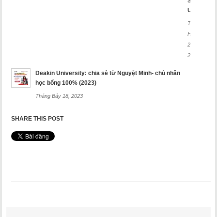
Sydney
University
Tháng
Hai
26,
2025
Deakin University: chia sẻ từ Nguyệt Minh- chủ nhân
học bổng 100% (2023)
Tháng Bảy 18, 2023
SHARE THIS POST