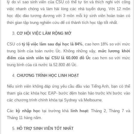
lý do vì sao sinh viên của CSU có thể tự tin và thích nghi với công
việc nhanh chóng và làm hài lòng các nhà tuyển dụng. Với 12 môn
học độc đáo tương đương với 3 môn mỗi kỳ sinh viên hoàn toàn có
thời gian tập trung nghiên cứu để có thành tích học tập tốt nhất.
CƠ HỘI VIỆC LÀM RỘNG MỞ
CSU có
tỷ lệ việc làm sau đại học là 84%
, cao hơn 18% so với mức
trung bình của toàn nước Úc. Không những vậy,
mức lương khởi
điểm của sinh viên tại CSU là 60.000 đô Úc
cao hơn so với mức
trung bình của cả nước là 52.800 đô Úc.
CHƯƠNG TRÌNH HỌC LINH HOẠT
Nếu sinh viên không đáp ứng yêu cầu đầu vào Tiếng Anh, bạn có thể
tham gia các khóa học EAP- bước đệm hoàn hảo trước khi bước vào
các chương trình chính khóa tại Sydney và Melbourne.
Các
kỳ nhập học
tại trường khá
linh hoạt:
Tháng 2, Tháng 7 và
Tháng 11 hàng năm.
HỖ TRỢ SINH VIÊN TỐT NHẤT