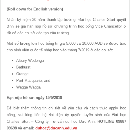
(Roll down for English version)
Nhân kỷ niệm 30 năm thành lập trường, Đại học Charles Sturt quyết
định sẽ gia hạn nộp hồ sơ chương trình học bổng Vice Chancellor ở
tất cả các cơ sở đào tạo của trường.
Một số lượng lớn học bổng trị giá 5.000 và 10.000 AUD sẽ được trao
cho sinh viên quốc tế nhập học vào tháng 7/2019 ở các cơ sở:
Albury-Wodonga
Bathurst
Orange
Port Macquarie; and
Wagga Wagga
Hạn nộp hồ sơ: ngày 15/5/2019
Để biết thêm thông tin chi tiết về yêu cầu và cách thức apply học
bổng, vui lòng liên hệ đại diện ủy quyền tuyển sinh của Đại học
Charles Sturt – Công ty Tư vấn du học Đức Anh:
HOTLINE 09887
09698 và email:
duhoc@ducanh.edu.vn