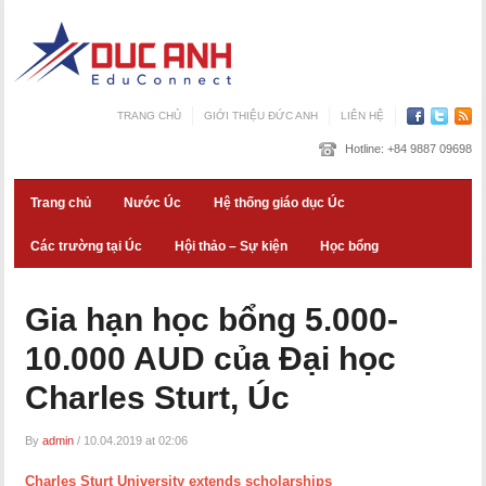
TRANG CHỦ
GIỚI THIỆU ĐỨC ANH
LIÊN HỆ
Hotline:
+84 9887 09698
Trang chủ
Nước Úc
Hệ thống giáo dục Úc
Các trường tại Úc
Hội thảo – Sự kiện
Học bổng
Gia hạn học bổng 5.000-
10.000 AUD của Đại học
Charles Sturt, Úc
By
admin
/
10.04.2019 at 02:06
Charles Sturt University extends scholarships