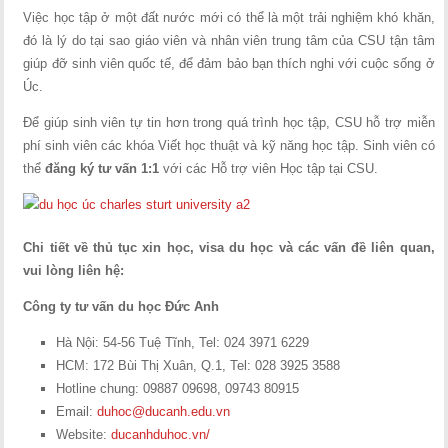
Việc học tập ở một đất nước mới có thể là một trải nghiệm khó khăn,
đó là lý do tại sao giáo viên và nhân viên trung tâm của CSU tận tâm
giúp đỡ sinh viên quốc tế, để đảm bảo bạn thích nghi với cuộc sống ở
Úc.
Để giúp sinh viên tự tin hơn trong quá trình học tập, CSU hỗ trợ miễn
phí sinh viên các khóa Viết học thuật và kỹ năng học tập. Sinh viên có
thể
đăng ký tư vấn 1:1
với các Hỗ trợ viên Học tập tại CSU.
Chi tiết về thủ tục xin học, visa du học và các vấn đề liên quan,
vui lòng liên hệ:
Công ty tư vấn du học Đức Anh
Hà Nội: 54-56 Tuệ Tĩnh, Tel: 024 3971 6229
HCM: 172 Bùi Thị Xuân, Q.1, Tel: 028 3925 3588
Hotline chung: 09887 09698, 09743 80915
Email:
duhoc@ducanh.edu.vn
Website:
ducanhduhoc.vn/