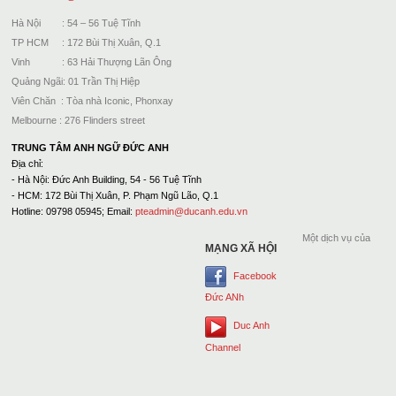
Hà Nội : 54 – 56 Tuệ Tĩnh
TP HCM : 172 Bùi Thị Xuân, Q.1
Vinh : 63 Hải Thượng Lãn Ông
Quảng Ngãi: 01 Trần Thị Hiệp
Viên Chăn : Tòa nhà Iconic, Phonxay
Melbourne : 276 Flinders street
TRUNG TÂM ANH NGỮ ĐỨC ANH
Địa chỉ:
- Hà Nội: Đức Anh Building, 54 - 56 Tuệ Tĩnh
- HCM: 172 Bùi Thị Xuân, P. Phạm Ngũ Lão, Q.1
Hotline: 09798 05945; Email:
pteadmin@ducanh.edu.vn
Một dịch vụ của
MẠNG XÃ HỘI
Facebook
Đức ANh
Duc Anh
Channel