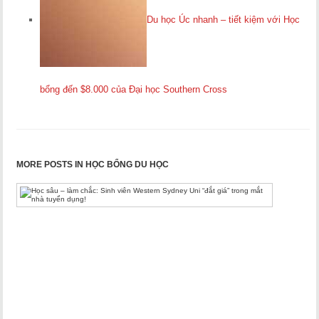
Du học Úc nhanh – tiết kiệm với Học
bổng đến $8.000 của Đại học Southern Cross
MORE POSTS IN HỌC BỔNG DU HỌC
Học
sâu
–
làm
chắc:
Sinh
viên
Western
Sydney
Uni