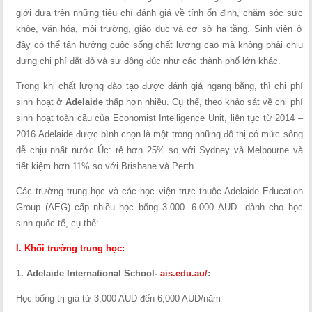
giới dựa trên những tiêu chí đánh giá về tính ổn định, chăm sóc sức
khỏe, văn hóa, môi trường, giáo dục và cơ sở hạ tầng. Sinh viên ở
đây có thể tận hưởng cuộc sống chất lượng cao mà không phải chịu
đựng chi phí đắt đỏ và sự đông đúc như các thành phố lớn khác.
Trong khi chất lượng đào tạo được đánh giá ngang bằng, thì chi phí
sinh hoạt ở
Adelaide
thấp hơn nhiều. Cụ thể, theo khảo sát về chi phí
sinh hoạt toàn cầu của Economist Intelligence Unit, liên tục từ 2014 –
2016 Adelaide được bình chọn là một trong những đô thị có mức sống
dễ chịu nhất nước Úc: rẻ hơn 25% so với Sydney và Melbourne và
tiết kiệm hơn 11% so với Brisbane và Perth.
Các trường trung học và các học viện trực thuộc Adelaide Education
Group (AEG) cấp nhiều học bổng 3.000- 6.000 AUD dành cho học
sinh quốc tế, cụ thể:
I. Khối trường trung học:
1. Adelaide
International School-
ais.edu.au/
:
Học bổng trị giá từ 3,000 AUD đến 6,000 AUD/năm