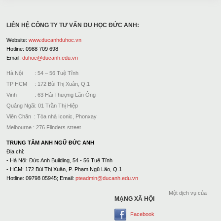
LIÊN HỆ CÔNG TY TƯ VẤN DU HỌC ĐỨC ANH:
Website:
www.ducanhduhoc.vn
Hotline: 0988 709 698
Email:
duhoc@ducanh.edu.vn
Hà Nội : 54 – 56 Tuệ Tĩnh
TP HCM : 172 Bùi Thị Xuân, Q.1
Vinh : 63 Hải Thượng Lãn Ông
Quảng Ngãi: 01 Trần Thị Hiệp
Viên Chăn : Tòa nhà Iconic, Phonxay
Melbourne : 276 Flinders street
TRUNG TÂM ANH NGỮ ĐỨC ANH
Địa chỉ:
- Hà Nội: Đức Anh Building, 54 - 56 Tuệ Tĩnh
- HCM: 172 Bùi Thị Xuân, P. Phạm Ngũ Lão, Q.1
Hotline: 09798 05945; Email:
pteadmin@ducanh.edu.vn
Một dịch vụ của
MẠNG XÃ HỘI
Facebook