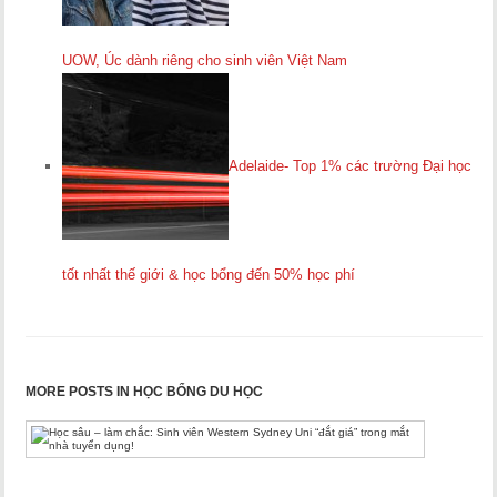
UOW, Úc dành riêng cho sinh viên Việt Nam
Adelaide- Top 1% các trường Đại học
tốt nhất thế giới & học bổng đến 50% học phí
MORE POSTS IN HỌC BỔNG DU HỌC
Học
sâu
–