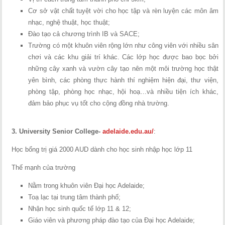
Cơ sở vật chất tuyệt vời cho học tập và rèn luyện các môn âm
nhạc, nghệ thuật, học thuật;
Đào tạo cả chương trình IB và SACE;
Trường có một khuôn viên rộng lớn như công viên với nhiều sân
chơi và các khu giải trí khác. Các lớp học được bao bọc bởi
những cây xanh và vườn cây tạo nên một môi trường học thật
yên bình, các phòng thực hành thí nghiệm hiện đại, thư viện,
phòng tập, phòng học nhạc, hội hoạ…và nhiều tiện ích khác,
đảm bảo phục vụ tốt cho cộng đồng nhà trường.
3.
University Senior College-
adelaide.edu.au/
:
Học bổng trị giá 2000 AUD dành cho học sinh nhập học lớp 11
Thế mạnh của trường
Nằm trong khuôn viên Đại học Adelaide;
Toạ lạc tại trung tâm thành phố;
Nhận học sinh quốc tế lớp 11 & 12;
Giáo viên và phương pháp đào tạo của Đại học Adelaide;