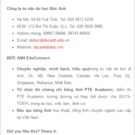
Công ty tư vấn du học Đức Anh
Hà Nội: 54-56 Tuệ Tĩnh, Tel: 024 3971 6229
HCM: 172 Bùi Thị Xuân, Q.1, Tel: 028 3929 3995
Hotline chung: 09887 09698, 09743 80915
Email:
duhoc@ducanh.edu.vn
Website:
ducanhduhoc.vn/
ĐỨC ANH EduConnect:
Chuyên nghiệp, minh bạch, hiệu quả
trong tư vấn du học đi
Anh, Úc, Mỹ, New Zealand, Canada, Hà Lan, Thụy Sỹ,
Singapore, Malaysia, Nhật Bản;
Tổ chức thi chứng chỉ tiếng Anh PTE Academic,
điểm thi
PTE Academic tương đương và thay thế được cho IELTS-
TOEFL trong du học, việc làm, định cư;
Đào tạo tiếng Anh
học thuật, tiếng Anh chuyên ngành cao cấp
tại Việt Nam.
Did you like this? Share it: