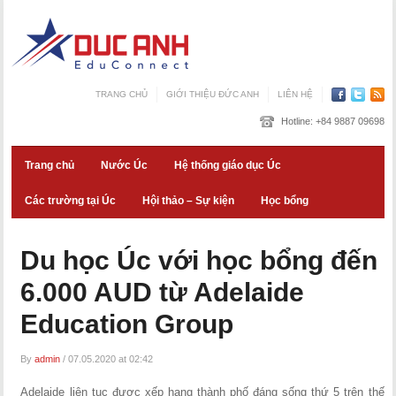
TRANG CHỦ
GIỚI THIỆU ĐỨC ANH
LIÊN HỆ
Hotline:
+84 9887 09698
Trang chủ
Nước Úc
Hệ thống giáo dục Úc
Các trường tại Úc
Hội thảo – Sự kiện
Học bổng
Du học Úc với học bổng đến
6.000 AUD từ Adelaide
Education Group
By
admin
/
07.05.2020 at 02:42
Adelaide liên tục được xếp hạng thành phố đáng sống thứ 5 trên thế