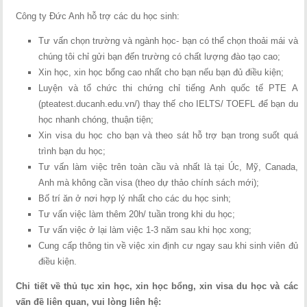
Công ty Đức Anh hỗ trợ các du học sinh:
Tư vấn chọn trường và ngành học- bạn có thể chọn thoải mái và
chúng tôi chỉ gửi bạn đến trường có chất lượng đào tạo cao;
Xin học, xin học bổng cao nhất cho bạn nếu bạn đủ điều kiện;
Luyện và tổ chức thi chứng chỉ tiếng Anh quốc tế PTE A
(pteatest.ducanh.edu.vn/) thay thế cho IELTS/ TOEFL để bạn du
học nhanh chóng, thuận tiện;
Xin visa du học cho bạn và theo sát hỗ trợ bạn trong suốt quá
trình bạn du học;
Tư vấn làm việc trên toàn cầu và nhất là tại Úc, Mỹ, Canada,
Anh mà không cần visa (theo dự thảo chính sách mới);
Bố trí ăn ở nơi hợp lý nhất cho các du học sinh;
Tư vấn việc làm thêm 20h/ tuần trong khi du học;
Tư vấn việc ở lại làm việc 1-3 năm sau khi học xong;
Cung cấp thông tin về việc xin định cư ngay sau khi sinh viên đủ
điều kiện.
Chi tiết về thủ tục xin học, xin học bổng, xin visa du học và các
vấn đề liên quan, vui lòng liên hệ: