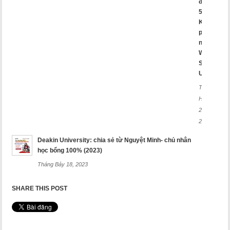
đến
50%?
Khám
phá
ngay
Western
Sydney
University
Tháng
Hai
26,
2025
Deakin University: chia sẻ từ Nguyệt Minh- chủ nhân
học bổng 100% (2023)
Tháng Bảy 18, 2023
SHARE THIS POST