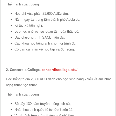
Thế mạnh của trường
Học phí vừa phải: 21,600 AUD/năm;
Nằm ngay tại trung tâm thành phố Adelaide;
Kí túc xá tiện nghi;
Lớp học nhỏ với sự quan tâm của thầy cô;
Dạy chương trình SACE hiện đại;
Các khóa học tiếng anh cho mọi trình độ;
Cố vấn cá nhân về học tập và đời sống;
2.
Concordia College-
concordiacollege.edu/
:
Học bổng trị giá 2,500 AUD dành cho học sinh năng khiếu về âm nhạc,
nghệ thuật học thuật
Thế mạnh của trường
Bề dầy 130 năm truyền thống lịch sử;
Nhận học sinh quốc tế từ lớp 7 đến 12;
Vị trí cách trung tâm thành phố chỉ 5km;