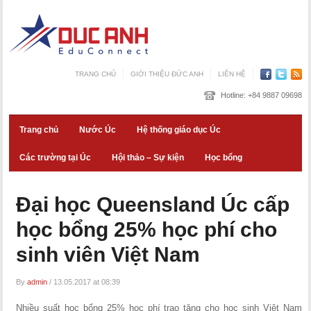
TRANG CHỦ
GIỚI THIỆU ĐỨC ANH
LIÊN HỆ
Hotline:
+84 9887 09698
Trang chủ
Nước Úc
Hệ thống giáo dục Úc
Các trường tại Úc
Hội thảo – Sự kiện
Học bổng
Đại học Queensland Úc cấp
học bổng 25% học phí cho
sinh viên Việt Nam
By
admin
/
13.05.2017 at 08:39
Nhiều suất học bổng 25% học phí trao tặng cho học sinh Việt Nam