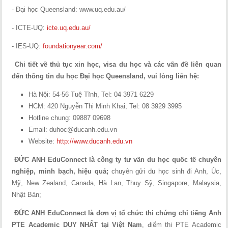
- Đại học Queensland: www.uq.edu.au/
- ICTE-UQ:
icte.uq.edu.au/
- IES-UQ:
foundationyear.com/
Chi tiết về thủ tục xin học, visa du học và các vấn đề liên quan
đến thông tin du học Đại học Queensland, vui lòng liên hệ:
Hà Nội: 54-56 Tuệ Tĩnh, Tel: 04 3971 6229
HCM: 420 Nguyễn Thị Minh Khai, Tel: 08 3929 3995
Hotline chung: 09887 09698
Email:
duhoc@ducanh.edu.vn
Website:
http://www.ducanh.edu.vn
ĐỨC ANH EduConnect là công ty tư vấn du học quốc tế chuyên
nghiệp, minh bạch, hiệu quả;
chuyên gửi du học sinh đi Anh, Úc,
Mỹ, New Zealand, Canada, Hà Lan, Thụy Sỹ, Singapore, Malaysia,
Nhật Bản;
ĐỨC ANH EduConnect là đơn vị tổ chức thi chứng chỉ tiếng Anh
PTE Academic DUY NHẤT tại Việt Nam
, điểm thi PTE Academic