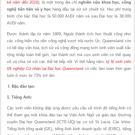
kê năm đến 2016
);
là một trong địa chỉ
nghiên cứu khoa học, công
nghệ tiên tiến và y học
hàng đầu tại xứ sở chuột túi. Học phí trung
bình cho bậc Đại học là 50,000 AUD/ năm và sau Đại học là 38,000
AUD/ năm.
Được thành lập từ năm 1909, Ngoài thành tích học thuật cũng như
các cống hiến cho nền công nghệ vượt trội nước Úc, Queensland còn
có bề dày văn hóa, lịch sử và cộng đồng mạng lưới sinh viên xuất sắc
rộng khắp toàn thế giới; tạo thành nơi mà cựu sinh viên có thể quay
về và chia sẻ với các thế hệ tiếp nối. Vì thế hằng năm,
tỷ lệ sinh viên
tốt nghiệp Cử nhân tại Đại học Queensland
có việc làm toàn thời gian
luôn ở mức từ 73% trở lện.
I. Bậc đào tạo:
1. Tiếng Anh:
Các sinh viên không đáp ứng được yêu cầu về trình độ tiếng Anh có
thể tham gia một khóa đào tạo tại Viện Anh Ngữ và giáo dục thường
xuyên Đại học Queensland (ICTE-UQ) tại cơ sở St Lucia. Các khóa:
Tiếng Anh tổng quát (GE), tiếng Anh kinh doanh quốc tế (EIBC), tiếng