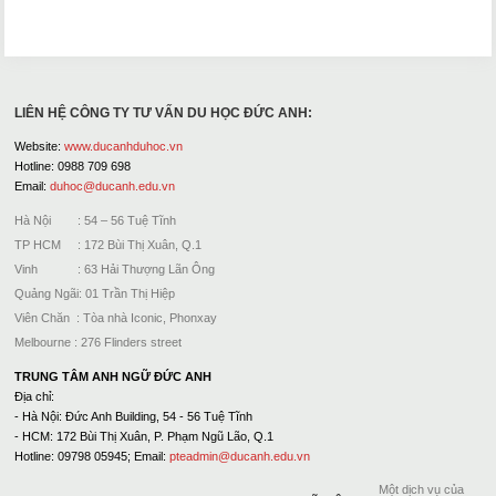
LIÊN HỆ CÔNG TY TƯ VẤN DU HỌC ĐỨC ANH:
Website:
www.ducanhduhoc.vn
Hotline: 0988 709 698
Email:
duhoc@ducanh.edu.vn
Hà Nội : 54 – 56 Tuệ Tĩnh
TP HCM : 172 Bùi Thị Xuân, Q.1
Vinh : 63 Hải Thượng Lãn Ông
Quảng Ngãi: 01 Trần Thị Hiệp
Viên Chăn : Tòa nhà Iconic, Phonxay
Melbourne : 276 Flinders street
TRUNG TÂM ANH NGỮ ĐỨC ANH
Địa chỉ:
- Hà Nội: Đức Anh Building, 54 - 56 Tuệ Tĩnh
- HCM: 172 Bùi Thị Xuân, P. Phạm Ngũ Lão, Q.1
Hotline: 09798 05945; Email:
pteadmin@ducanh.edu.vn
Một dịch vụ của