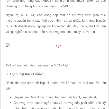
Anh giao tiếp nâng cao (AECS), tiếng Anh học thuật (EAP) và các
chương trình tiếng Anh chuyển tiếp (ESP-BEP).
Ngoài ra, ICTE- UQ còn cung cấp một số chương trình giáo dục
thường xuyên trong các lĩnh vực: Hình sự tư pháp, kinh doanh quốc
tế, kinh doanh nông nghiệp và khoa học đất đai, thú y, du lịch bền
vững, nghiên cứu phát triển & thương mại hóa, xử lý nước thải…
Một giờ học vô cùng thoải mái tại ITCE- UQ
2. Dự bị đại học- 1 năm:
Dành cho học sinh hết lớp 11, hoặc lớp 12 học lực khá trở lên. Ưu
điểm:
Quyền bảo đảm được chấp nhận vào Đại học Queensland;
Chương trình học chuyên sâu và hướng đến phát triển các kỹ
năng toàn diện giúp sinh viên làm quen với môi trường sống,