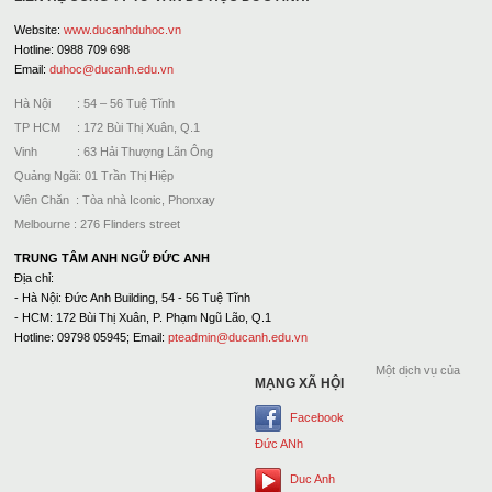
Website:
www.ducanhduhoc.vn
Hotline: 0988 709 698
Email:
duhoc@ducanh.edu.vn
Hà Nội : 54 – 56 Tuệ Tĩnh
TP HCM : 172 Bùi Thị Xuân, Q.1
Vinh : 63 Hải Thượng Lãn Ông
Quảng Ngãi: 01 Trần Thị Hiệp
Viên Chăn : Tòa nhà Iconic, Phonxay
Melbourne : 276 Flinders street
TRUNG TÂM ANH NGỮ ĐỨC ANH
Địa chỉ:
- Hà Nội: Đức Anh Building, 54 - 56 Tuệ Tĩnh
- HCM: 172 Bùi Thị Xuân, P. Phạm Ngũ Lão, Q.1
Hotline: 09798 05945; Email:
pteadmin@ducanh.edu.vn
Một dịch vụ của
MẠNG XÃ HỘI
Facebook
Đức ANh
Duc Anh