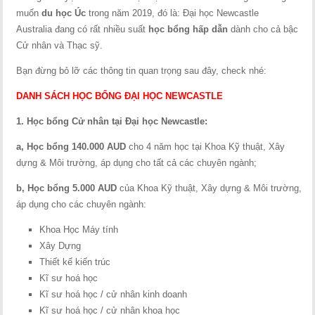
muốn
du học Úc
trong năm 2019, đó là: Đại học Newcastle
Australia đang có rất nhiều suất
học bổng hấp dẫn
dành cho cả bậc
Cử nhân và Thạc sỹ.
Bạn đừng bỏ lỡ các thông tin quan trọng sau đây, check nhé:
DANH SÁCH HỌC BỔNG ĐẠI HỌC NEWCASTLE
1. Học bổng Cử nhân tại Đại học Newcastle:
a, Học bổng 140.000 AUD
cho 4 năm học tại Khoa Kỹ thuật, Xây
dựng & Môi trường, áp dụng cho tất cả các chuyên ngành;
b, Học bổng 5.000 AUD
của Khoa Kỹ thuật, Xây dựng & Môi trường,
áp dụng cho các chuyên ngành:
Khoa Học Máy tính
Xây Dựng
Thiết kế kiến trúc
Kĩ sư hoá học
Kĩ sư hoá học / cử nhân kinh doanh
Kĩ sư hoá học / cử nhân khoa học