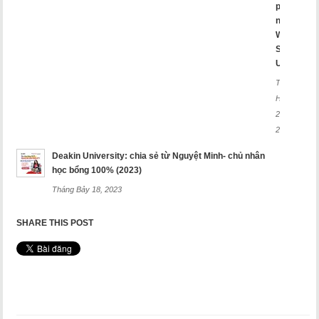
phá
ngay
Western
Sydney
University
Tháng
Hai
26,
2025
Deakin University: chia sẻ từ Nguyệt Minh- chủ nhân
học bổng 100% (2023)
Tháng Bảy 18, 2023
SHARE THIS POST