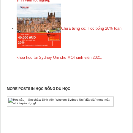
sinh viên tốt nghiệp
Chưa từng có: Học bổng 20% toàn
khóa học tại Sydney Uni cho MỌI sinh viên 2021.
MORE POSTS IN HỌC BỔNG DU HỌC
Học
sâu
–
làm
chắc:
Sinh