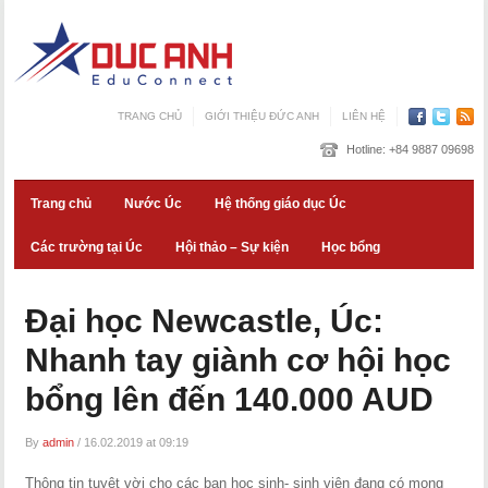
TRANG CHỦ
GIỚI THIỆU ĐỨC ANH
LIÊN HỆ
Hotline:
+84 9887 09698
Trang chủ
Nước Úc
Hệ thống giáo dục Úc
Các trường tại Úc
Hội thảo – Sự kiện
Học bổng
Đại học Newcastle, Úc:
Nhanh tay giành cơ hội học
bổng lên đến 140.000 AUD
By
admin
/
16.02.2019 at 09:19
Thông tin tuyệt vời cho các bạn học sinh- sinh viên đang có mong