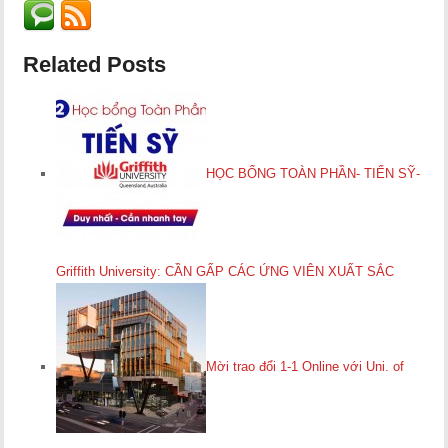
Related Posts
HỌC BỔNG TOÀN PHẦN- TIẾN SỸ-
Griffith University: CẦN GẤP CÁC ỨNG VIÊN XUẤT SẮC
Mời trao đổi 1-1 Online với Uni. of