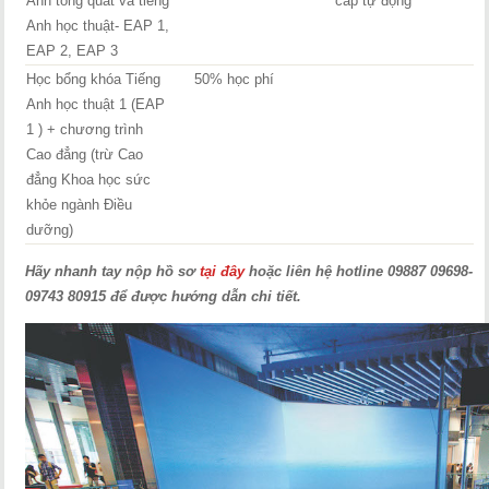
Anh tổng quát và tiếng
cấp tự động
Anh học thuật- EAP 1,
EAP 2, EAP 3
Học bổng khóa Tiếng
50% học phí
Anh học thuật 1 (EAP
1 ) + chương trình
Cao đẳng (trừ Cao
đẳng Khoa học sức
khỏe ngành Điều
dưỡng)
Hãy nhanh tay nộp hồ sơ
tại đây
hoặc liên hệ hotline 09887 09698-
09743 80915 để được hướng dẫn chi tiết.