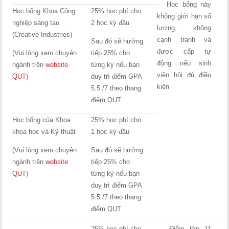
· Học bổng này
Học bổng Khoa Công
25% học phí cho
không giới hạn số
nghiệp sáng tạo
2 học kỳ đầu
lượng, không
(Creative Industries)
cạnh tranh và
Sau đó sẽ hưởng
được cấp tự
(Vui lòng xem chuyên
tiếp 25% cho
động nếu sinh
ngành trên
website
từng kỳ nếu bạn
viên hội đủ điều
QUT
)
duy trì điểm GPA
kiện
5.5 /7 theo thang
điểm QUT
Học bổng của Khoa
25% học phí cho
khoa học và Kỹ thuật
1 học kỳ đầu
(Vui lòng xem chuyên
Sau đó sẽ hưởng
ngành trên
website
tiếp 25% cho
QUT
)
từng kỳ nếu bạn
duy trì điểm GPA
5.5 /7 theo thang
điểm QUT
25% học phí cho
· Điểm lớp 11