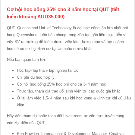
Cơ hội học bổng 25% cho 3 năm học tại QUT
(tiết
kiệm khoảng AUD35.000)
QUT- Queensland Uni. of Technology là đại học công lập lớn nhất nhì
bang Queensland, luôn tiên phong trong đào tạo gắn liền thực tiễn vì
vậy SV ra trường dễ kiếm được việc làm, lương cao và tùy ngành
học sẽ có cơ hội định cư tại Úc hoặc nước khác.
Nếu bạn quan tâm tới:
Học tập- lập thân- lập nghiệp tại Úc
Chi phí du học hợp lý
Cơ hội học bổng 25% học phí cho cả 3- 4 năm học
Thực tập, tham gia trao đổi sinh viên tới các quốc gia khác
Ở lại làm việc 1,5- 4 năm sau khi học xong & định cư khi đủ điều
kiện
Hãy đến tham dự hoặc theo dõi Livestream tư vấn trực tuyến cùng
các đại diện của QUT:
Ben Bawden, International & Development Manager, Creative