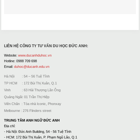
LIÊN HỆ CÔNG TY TƯ VẤN DU HỌC ĐỨC ANH:
Website:
www.ducanhduhoc.vn
Hotline: 0988 709 698
Email:
duhoc@ducanh.edu.vn
Hà Nội : 54 – 56 Tuệ Tĩnh
TP HCM : 172 Bùi Thị Xuân, Q.1
Vinh : 63 Hải Thượng Lãn Ông
Quảng Ngãi: 01 Trần Thị Hiệp
Viên Chăn : Tòa nhà Iconic, Phonxay
Melbourne : 276 Flinders street
TRUNG TÂM ANH NGỮ ĐỨC ANH
Địa chỉ:
- Hà Nội: Đức Anh Building, 54 - 56 Tuệ Tĩnh
- HCM: 172 Bùi Thị Xuân, P. Phạm Ngũ Lão, Q.1