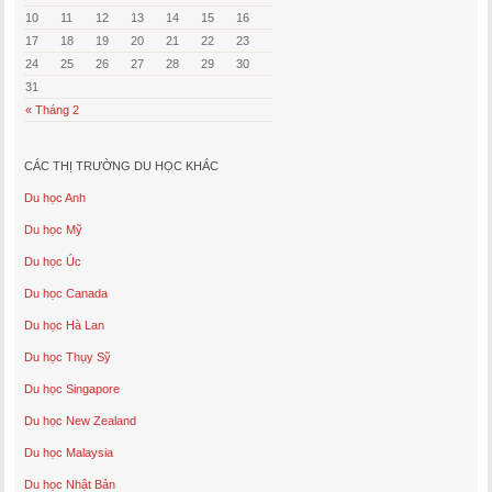
10
11
12
13
14
15
16
17
18
19
20
21
22
23
24
25
26
27
28
29
30
31
« Tháng 2
CÁC THỊ TRƯỜNG DU HỌC KHÁC
Du học Anh
Du học Mỹ
Du học Úc
Du học Canada
Du học Hà Lan
Du học Thụy Sỹ
Du học Singapore
Du học New Zealand
Du học Malaysia
Du học Nhật Bản