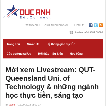
TRANG CHỦ
GIỚI THIỆU ĐỨC ANH
LIÊN HỆ
Hotline:
+84 9887 09698
Trang chủ
Nước Úc
Hệ thống giáo dục Úc
Các trường tại Úc
Hội thảo – Sự kiện
Học bổng
Mời xem Livestream: QUT-
Queensland Uni. of
Technology & những ngành
học thực tiễn, sáng tạo
By
admin
/
12.09.2018 at 02:17