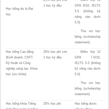
1 học kỳ đầu
GPA 8/10, IELTS
Học bổng dự bị Đại
5.5 (không kỹ
học
năng nào dưới
5.0)
· Thư xin học
bổng (scholarship
statement)
Học bổng Cao đẳng
25% học phí cho
· Điểm lớp 12
(Kinh doanh, CNTT,
1 học kỳ đầu
GPA 7.0/10,
Kỹ thuật và Công
IELTS 5.5 (không
nghiệp sáng tạo, Khoa
kỹ năng nào dưới
học sức khỏe)
5.0)
· Thư xin học
bổng (scholarship
statement)
Học bổng khóa Tiếng
25% học phí
Học bổng được