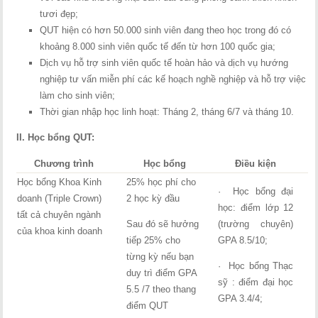
tươi đẹp;
QUT hiện có hơn 50.000 sinh viên đang theo học trong đó có
khoảng 8.000 sinh viên quốc tế đến từ hơn 100 quốc gia;
Dịch vụ hỗ trợ sinh viên quốc tế hoàn hảo và dịch vụ hướng
nghiệp tư vấn miễn phí các kế hoạch nghề nghiệp và hỗ trợ việc
làm cho sinh viên;
Thời gian nhập học linh hoạt: Tháng 2, tháng 6/7 và tháng 10.
II. Học bổng QUT:
Chương trình
Học bổng
Điều kiện
Học bổng Khoa Kinh
25% học phí cho
· Học bổng đại
doanh (Triple Crown)
2 học kỳ đầu
học: điểm lớp 12
tất cả chuyên ngành
Sau đó sẽ hưởng
(trường chuyên)
của khoa kinh doanh
tiếp 25% cho
GPA 8.5/10;
từng kỳ nếu bạn
· Học bổng Thạc
duy trì điểm GPA
sỹ : điểm đại học
5.5 /7 theo thang
GPA 3.4/4;
điểm QUT