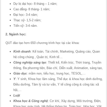
Dự bị đại học- 8 tháng – 1 năm;
Cao đẳng- 8 tháng- 1 năm;
Đại học- 3-4 năm;
Thạc sỹ- 1,5-2 năm;
Tiến sỹ- 3-4 năm.
2. Ngành học:
QUT đào tạo hơn 650 chương trình học tại các khoa:
Kinh doanh
: Kế toán, Tài chính, Marketing, Quảng cáo, Quan
hệ công chúng , Quản trị, Kinh tế…
Công nghiệp sáng tạo
: Thiết kế, Kiến trúc, Thời trang, Truyền
thông, Đa phương tiện, Báo chí, Diễn xuất, Animation, sáng tạo,
Giáo dục
: mầm non, tiểu học, trung học, TESOL,…
Y
: Y sinh, Khoa học lâm sàng, Thể dục & khoa học dinh dưỡng,
Điều dưỡng, Tâm lý và tư vấn, Y tế công cộng & công tác xã
hội,…
Luật
Khoa học & Công nghệ
: Cơ khí, Xây dựng, Môi trường, Điện,
Khoa học máy tính, Hệ thống thông tin, Toán học, Hóa học, Vật