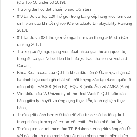
(QS Top 50 under 50 2019);
Trường đại học đạt chuẩn 5 sao QS stars;
# 9 tại Úc và Top 120 thế giới trong bảng xếp hạng việc làm của
sinh viên sau khi tốt nghiệp (QS Graduate Employability Ranking
2018);
# 1 tại Úc và #24 thế giới về ngành Truyền thông & Media (QS
ranking 2017);
Trường có đội ngũ giảng viên đoạt nhiều giải thưởng quốc tế,
trong đó có giải Nobel Hòa Bình được trao cho tiến sĩ Richard
Conant;
Khoa
Kinh doanh
của QUT là khoa đầu tiên ở Úc được nhận cả
ba danh hiệu danh giá nhất về chất lượng đào tạo được quốc tế
công nhận: AACSB (Hoa Kì), EQUIS (châu Âu) và AMBA (Anh).
Với khẩu hiệu “A University of the Real World”- QUT luôn cân
bằng giữa lý thuyết và ứng dụng thực tiễn, kinh nghiệm thực
hành;
Trường đã dành hơn 500 triệu đô đầu tư cơ sở hạ tầng- là 1
trong những trường có cơ sở vật chất tiên tiến nhất tại Úc;
Trường tọa lạc tại trung tâm TP Brisbane- vùng đất vàng của Úc
với các khu thương mại sầm uất cùng phong cảnh thiên nhiên