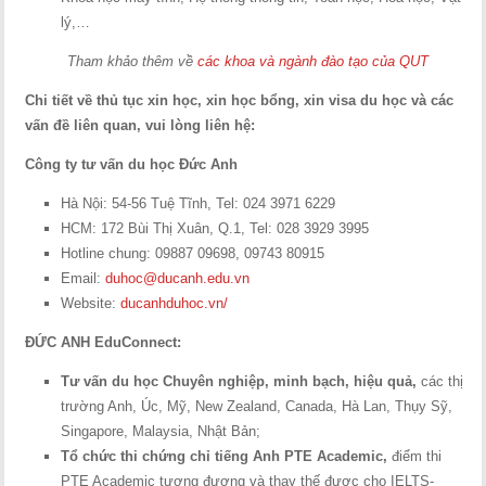
lý,…
Tham khảo thêm về
các khoa và ngành đào tạo của QUT
Chi tiết về thủ tục xin học, xin học bổng, xin visa du học và các
vấn đề liên quan, vui lòng liên hệ:
Công ty tư vấn du học Đức Anh
Hà Nội: 54-56 Tuệ Tĩnh, Tel: 024 3971 6229
HCM: 172 Bùi Thị Xuân, Q.1, Tel: 028 3929 3995
Hotline chung: 09887 09698, 09743 80915
Email:
duhoc@ducanh.edu.vn
Website:
ducanhduhoc.vn/
ĐỨC ANH EduConnect:
Tư vấn du học Chuyên nghiệp, minh bạch, hiệu quả,
các thị
trường Anh, Úc, Mỹ, New Zealand, Canada, Hà Lan, Thụy Sỹ,
Singapore, Malaysia, Nhật Bản;
Tổ chức thi chứng chỉ tiếng Anh PTE Academic,
điểm thi
PTE Academic tương đương và thay thế được cho IELTS-