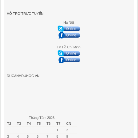
HỖ TRỢ TRỰC TUYẾN
Hà Nội:
TP Hồ Chí Minh:
DUCANHDUHOC.VN
Tháng Tám 2026
T2
T3
T4
T5
T6
T7
CN
1
2
3
4
5
6
7
8
9