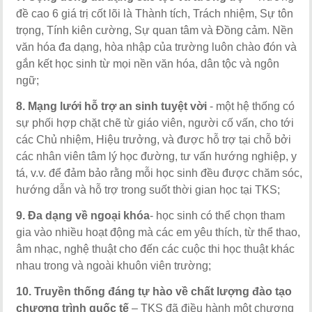
đề cao 6 giá trị cốt lõi là Thành tích, Trách nhiệm, Sự tôn
trọng, Tính kiên cường, Sự quan tâm và Đồng cảm. Nền
văn hóa đa dạng, hòa nhập của trường luôn chào đón và
gắn kết học sinh từ mọi nền văn hóa, dân tộc và ngôn
ngữ;
8. Mạng lưới hỗ trợ an sinh tuyệt vời
- một hệ thống có
sự phối hợp chặt chẽ từ giáo viên, người cố vấn, cho tới
các Chủ nhiệm, Hiệu trưởng, và được hỗ trợ tại chỗ bởi
các nhân viên tâm lý học đường, tư vấn hướng nghiệp, y
tá, v.v. để đảm bảo rằng mỗi học sinh đều được chăm sóc,
hướng dẫn và hỗ trợ trong suốt thời gian học tại TKS;
9. Đa dạng về ngoại khóa
- học sinh có thể chọn tham
gia vào nhiều hoạt động mà các em yêu thích, từ thể thao,
âm nhạc, nghệ thuật cho đến các cuộc thi học thuật khác
nhau trong và ngoài khuôn viên trường;
10. Truyền thống đáng tự hào về chất lượng đào tạo
chương trình quốc tế
– TKS đã điều hành một chương