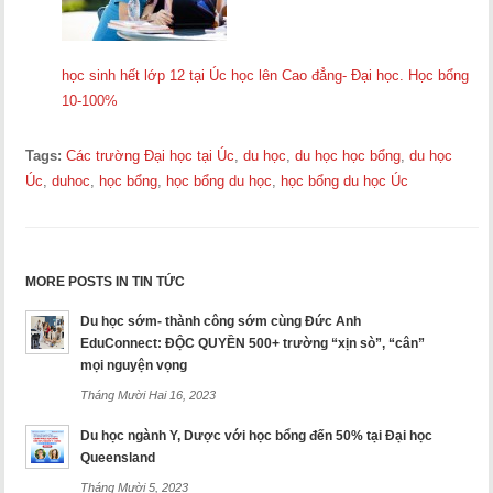
học sinh hết lớp 12 tại Úc học lên Cao đẳng- Đại học. Học bổng
10-100%
Tags:
Các trường Đại học tại Úc
,
du học
,
du học học bổng
,
du học
Úc
,
duhoc
,
học bổng
,
học bổng du học
,
học bổng du học Úc
MORE POSTS IN TIN TỨC
Du học sớm- thành công sớm cùng Đức Anh
EduConnect: ĐỘC QUYỀN 500+ trường “xịn sò”, “cân”
mọi nguyện vọng
Tháng Mười Hai 16, 2023
Du học ngành Y, Dược với học bổng đến 50% tại Đại học
Queensland
Tháng Mười 5, 2023