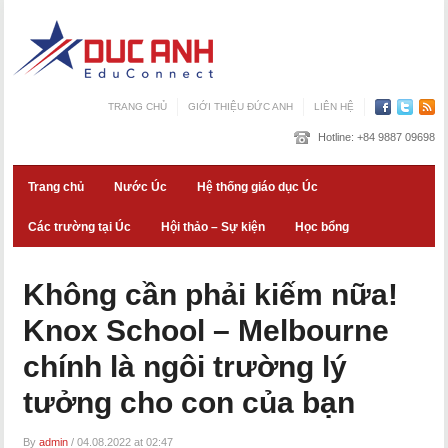
TRANG CHỦ
GIỚI THIỆU ĐỨC ANH
LIÊN HỆ
Hotline:
+84 9887 09698
Trang chủ
Nước Úc
Hệ thống giáo dục Úc
Các trường tại Úc
Hội thảo – Sự kiện
Học bổng
Không cần phải kiếm nữa!
Knox School – Melbourne
chính là ngôi trường lý
tưởng cho con của bạn
By
admin
/
04.08.2022 at 02:47