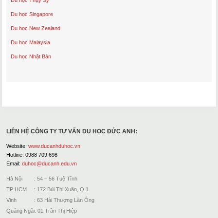
Du học Thụy Sỹ
Du học Singapore
Du học New Zealand
Du học Malaysia
Du học Nhật Bản
LIÊN HỆ CÔNG TY TƯ VẤN DU HỌC ĐỨC ANH:
Website:
www.ducanhduhoc.vn
Hotline: 0988 709 698
Email:
duhoc@ducanh.edu.vn
Hà Nội : 54 – 56 Tuệ Tĩnh
TP HCM : 172 Bùi Thị Xuân, Q.1
Vinh : 63 Hải Thượng Lãn Ông
Quảng Ngãi: 01 Trần Thị Hiệp