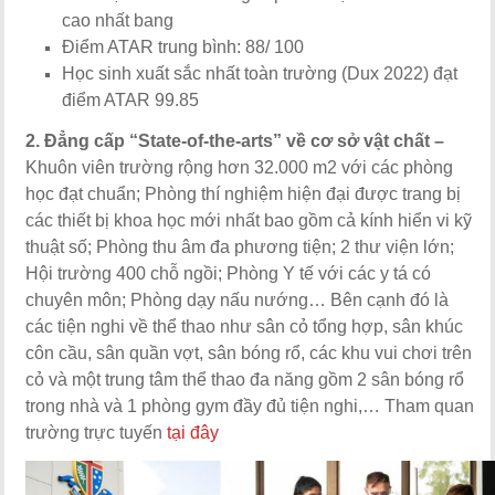
cao nhất bang
Điểm ATAR trung bình: 88/ 100
Học sinh xuất sắc nhất toàn trường (Dux 2022) đạt
điểm ATAR 99.85
2. Đẳng cấp “State-of-the-arts” về cơ sở vật chất –
Khuôn viên trường rộng hơn 32.000 m2 với các phòng
học đạt chuẩn; Phòng thí nghiệm hiện đại được trang bị
các thiết bị khoa học mới nhất bao gồm cả kính hiển vi kỹ
thuật số; Phòng thu âm đa phương tiện; 2 thư viện lớn;
Hội trường 400 chỗ ngồi; Phòng Y tế với các y tá có
chuyên môn; Phòng dạy nấu nướng… Bên cạnh đó là
các tiện nghi về thể thao như sân cỏ tổng hợp, sân khúc
côn cầu, sân quần vợt, sân bóng rổ, các khu vui chơi trên
cỏ và một trung tâm thể thao đa năng gồm 2 sân bóng rổ
trong nhà và 1 phòng gym đầy đủ tiện nghi,… Tham quan
trường trực tuyến
tại đây