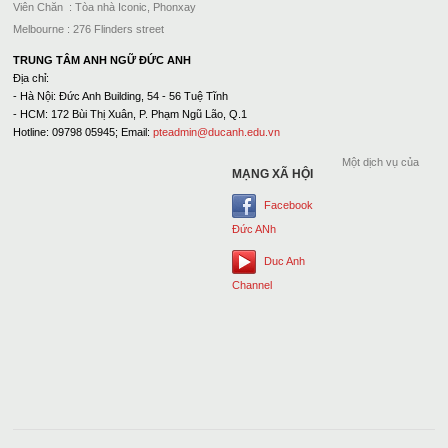
Viên Chăn : Tòa nhà Iconic, Phonxay
Melbourne : 276 Flinders street
TRUNG TÂM ANH NGỮ ĐỨC ANH
Địa chỉ:
- Hà Nội: Đức Anh Building, 54 - 56 Tuệ Tĩnh
- HCM: 172 Bùi Thị Xuân, P. Phạm Ngũ Lão, Q.1
Hotline: 09798 05945; Email:
pteadmin@ducanh.edu.vn
Một dịch vụ của
MẠNG XÃ HỘI
Facebook
Đức ANh
Duc Anh
Channel