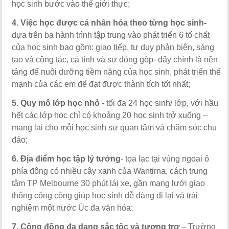
học sinh bước vào thế giới thực;
4. Việc học được cá nhân hóa theo từng học sinh-
dựa trên ba hành trình tập trung vào phát triển 6 tố chất
của học sinh bao gồm: giao tiếp, tư duy phản biện, sáng
tạo và cộng tác, cá tính và sự đóng góp- đây chính là nền
tảng để nuôi dưỡng tiềm năng của học sinh, phát triển thế
mạnh của các em để đạt được thành tích tốt nhất;
5. Quy mô lớp học nhỏ
- tối đa 24 học sinh/ lớp, với hầu
hết các lớp học chỉ có khoảng 20 học sinh trở xuống –
mang lại cho mỗi học sinh sự quan tâm và chăm sóc chu
đáo;
6. Địa điểm học tập lý tưởng
- tọa lạc tại vùng ngoại ô
phía đông có nhiều cây xanh của Wantirna, cách trung
tâm TP Melbourne 30 phút lái xe, gần mạng lưới giao
thông công cộng giúp học sinh dễ dàng đi lại và trải
nghiệm một nước Úc đa văn hóa;
7. Cộng đồng đa dạng sắc tộc và tương trợ
– Trường