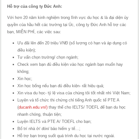
Hỗ trợ của công ty Đức Anh:
Với hơn 20 năm kinh nghiệm trong lĩnh vực du học & là đại diện ủy
quyền của hầu hết các trường tại Úc, công ty Đức Anh hỗ trợ các
bạn, MIỄN PHÍ, các việc sau:
Ưu đãi lên đến 20 triệu VNĐ (số lượng có hạn và áp dụng có
điều kiện);
Tư vấn chọn trường/ chọn ngành;
Check xem bạn đủ điều kiện vào học ngành bạn muốn hay
không;
Xin học;
Xin học bổng nếu bạn đủ điều kiện- rất hiệu quả;
Xin visa du học- tỷ lệ visa của chúng tôi tốt nhất nhì Việt Nam;
Luyện và tổ chức thi chứng chỉ tiếng Anh quốc tế PTE A
(
ducanh.edu.vn/)
thay thế cho IELTS/ TOEFL để bạn du học
nhanh chóng, thuận tiện;
Luyện IELTS và PTE A/ TOEFL cho bạn;
Bố trí nhà ở/ đón/ bảo hiểm y tế…;
Hỗ trợ bạn trong suốt quá trình du học tại nước ngoài.