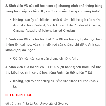
2. Sinh viên VN của tôi học toàn bộ chương trình phổ thông bằng
tiếng Anh, sắp lấy bằng IB, có được miễn chứng chỉ tiếng Anh?
Không
, bạn ấy có thể cần ít nhất 6 năm phổ thông ở các nước:
Australia, New Zealand, South Africa, United States of America,
Canada, Republic of Ireland, United Kingdom;
3. Sinh viên VN của tôi học hết 11 ở VN rồi học dự bị đại học liên
thông lên đại học, vậy sinh viên có cần chứng chỉ tiếng Anh sau
khóa dự bị đại học?
Có
. SV vẫn cần cung cấp chứng chỉ tiếng Anh.
4. Sinh viên của tôi chỉ có IELTS 6.5 (all bands) sau nhiều nỗ lực
thi. Liệu học sinh có thể học tiếng Anh liên thông lên Y tá?
Không
, bạn ấy cần chứng chỉ tiếng Anh trước khi vào khóa Y
tá.
III. LỘ TRÌNH HỌC
để trở thành Y tá tại Úc- University of Sydney: