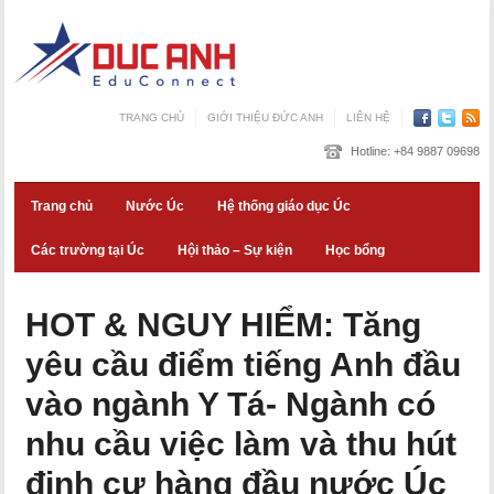
TRANG CHỦ
GIỚI THIỆU ĐỨC ANH
LIÊN HỆ
Hotline:
+84 9887 09698
Trang chủ
Nước Úc
Hệ thống giáo dục Úc
Các trường tại Úc
Hội thảo – Sự kiện
Học bổng
HOT & NGUY HIỂM: Tăng
yêu cầu điểm tiếng Anh đầu
vào ngành Y Tá- Ngành có
nhu cầu việc làm và thu hút
định cư hàng đầu nước Úc