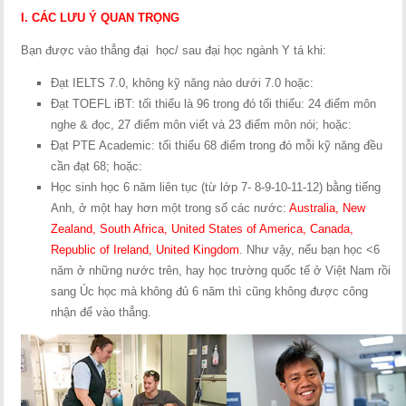
I. CÁC LƯU Ý QUAN TRỌNG
Bạn được vào thẳng đại học/ sau đại học ngành Y tá khi:
Đạt IELTS 7.0, không kỹ năng nào dưới 7.0 hoặc:
Đạt TOEFL iBT: tối thiểu là 96 trong đó tối thiểu: 24 điểm môn
nghe & đọc, 27 điểm môn viết và 23 điểm môn nói; hoặc:
Đạt PTE Academic: tối thiểu 68 điểm trong đó mỗi kỹ năng đều
cần đạt 68; hoặc:
Học sinh học 6 năm liên tục (từ lớp 7- 8-9-10-11-12) bằng tiếng
Anh, ở một hay hơn một trong số các nước:
Australia, New
Zealand, South Africa, United States of America, Canada,
Republic of Ireland, United Kingdom
. Như vậy, nếu bạn học <6
năm ở những nước trên, hay học trường quốc tế ở Việt Nam rồi
sang Úc học mà không đủ 6 năm thì cũng không được công
nhận để vào thẳng.