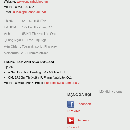
Website:
www.ducanhduhoc.vn
Hotline: 0988 709 698
Email:
duhoc@ducanh.edu.vn
Hà Nội : 54 – 56 Tuệ Tĩnh
TP HCM : 172 Bùi Thị Xuân, Q.1
Vinh : 63 Hải Thượng Lãn Ông
Quảng Ngãi: 01 Trần Thị Hiệp
Viên Chăn : Tòa nhà Iconic, Phonxay
Melbourne : 276 Flinders street
TRUNG TÂM ANH NGỮ ĐỨC ANH
Địa chỉ:
- Hà Nội: Đức Anh Building, 54 - 56 Tuệ Tĩnh
- HCM: 172 Bùi Thị Xuân, P. Phạm Ngũ Lão, Q.1
Hotline: 09798 05945; Email:
pteadmin@ducanh.edu.vn
Một dịch vụ của
MẠNG XÃ HỘI
Facebook
Đức ANh
Duc Anh
Channel