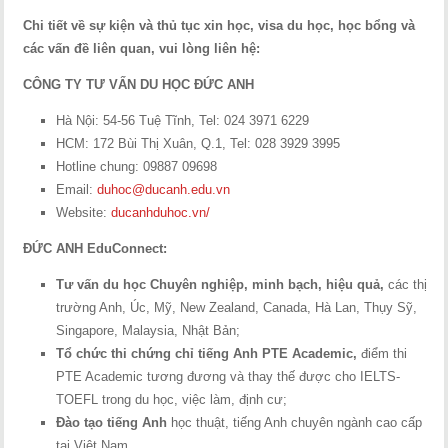
Chi tiết về sự kiện và thủ tục xin học, visa du học, học bổng và
các vấn đề liên quan, vui lòng liên hệ:
CÔNG TY TƯ VẤN DU HỌC ĐỨC ANH
Hà Nội: 54-56 Tuệ Tĩnh, Tel: 024 3971 6229
HCM: 172 Bùi Thị Xuân, Q.1, Tel: 028 3929 3995
Hotline chung: 09887 09698
Email:
duhoc@ducanh.edu.vn
Website:
ducanhduhoc.vn/
ĐỨC ANH EduConnect:
Tư vấn du học Chuyên nghiệp, minh bạch, hiệu quả,
các thị
trường Anh, Úc, Mỹ, New Zealand, Canada, Hà Lan, Thụy Sỹ,
Singapore, Malaysia, Nhật Bản;
Tổ chức thi chứng chỉ tiếng Anh PTE Academic,
điểm thi
PTE Academic tương đương và thay thế được cho IELTS-
TOEFL trong du học, việc làm, định cư;
Đào tạo tiếng Anh
học thuật, tiếng Anh chuyên ngành cao cấp
tại Việt Nam.