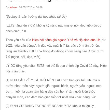
By
admin
/
16.05.2020 at 06:49
(Sydney & các trường đại học khác tại Úc)
IELTS tăng lên 7.0 & không kỹ năng nào (nghe- nói- đọc viết) được
phép dưới 7.0
Theo yêu cầu của
Hiệp hội đánh giá ngành Y tá và Hộ sinh của Úc
, từ
2021, yêu cầu tiếng Anh đầu vào ngành Y tá, bậc cử nhân trở lên,
tăng lên thành 7.0 IELTS- trong đó không có kỹ năng nào được dưới
7.0 (nghe, nói, đọc, viết).
LÝ DO tăng yêu cầu IELTS, có thể là qua chính dịp Covid-19 này, Hiệp
hội nhận thấy:
(1) NHU CẦU VỀ Y TÁ TRỞ NÊN CAO hơn bao giờ hết, khi mà ở
nước phát triển này: người già, người bệnh, người yếu, người neo
đơn… luôn là quan tâm hàng đầu của họ. Y tá- ngoài kiến thức
chuyên môn, cần đảm bảo giao tiếp tốt nhất với khác hàng; và:
(2) ĐỊNH CƯ DẠNG TAY NGHỀ NGÀNH Y TÁ khá là thuận lợi.