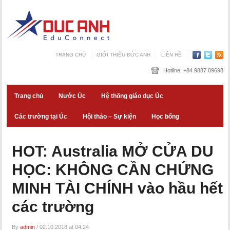
TRANG CHỦ
GIỚI THIỆU ĐỨC ANH
LIÊN HỆ
Hotline:
+84 9887 09698
Trang chủ
Nước Úc
Hệ thống giáo dục Úc
Các trường tại Úc
Hội thảo – Sự kiện
Học bổng
HOT: Australia MỞ CỬA DU
HỌC: KHÔNG CẦN CHỨNG
MINH TÀI CHÍNH vào hầu hết
các trường
By
admin
/
02.10.2018 at 04:24