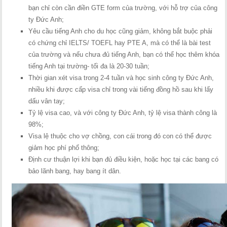
bạn chỉ còn cần điền GTE form của trường, với hỗ trợ của công
ty Đức Anh;
Yêu cầu tiếng Anh cho du học cũng giảm, không bắt buộc phải
có chứng chỉ IELTS/ TOEFL hay PTE A, mà có thể là bài test
của trường và nếu chưa đủ tiếng Anh, bạn có thể học thêm khóa
tiếng Anh tại trường- tối đa là 20-30 tuần;
Thời gian xét visa trong 2-4 tuần và học sinh công ty Đức Anh,
nhiều khi được cấp visa chỉ trong vài tiếng đồng hồ sau khi lấy
dấu vân tay;
Tỷ lệ visa cao, và với công ty Đức Anh, tỷ lệ visa thành công là
98%;
Visa lệ thuộc cho vợ chồng, con cái trong đó con có thể được
giảm học phí phổ thông;
Định cư thuận lợi khi bạn đủ điều kiện, hoặc học tại các bang có
bảo lãnh bang, hay bang ít dân.