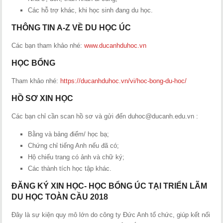
Các hỗ trợ khác, khi học sinh đang du học.
THÔNG TIN A-Z VỀ DU HỌC ÚC
Các bạn tham khảo nhé:
www.ducanhduhoc.vn
HỌC BỔNG
Tham khảo nhé:
https://ducanhduhoc.vn/vi/hoc-bong-du-hoc/
HỒ SƠ XIN HỌC
Các bạn chỉ cần scan hồ sơ và gửi đến
duhoc@ducanh.edu.vn
:
Bằng và bảng điểm/ học bạ;
Chứng chỉ tiếng Anh nếu đã có;
Hộ chiếu trang có ảnh và chữ ký;
Các thành tích học tập khác.
ĐĂNG KÝ XIN HỌC- HỌC BỔNG ÚC TẠI TRIỂN LÃM
DU HỌC TOÀN CẦU 2018
Đây là sự kiện quy mô lớn do công ty Đức Anh tổ chức, giúp kết nối