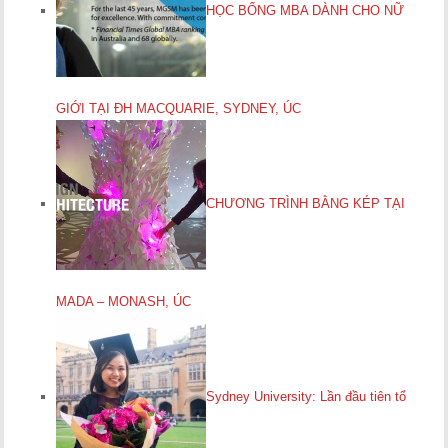
HỌC BỔNG MBA DÀNH CHO NỮ
GIỚI TẠI ĐH MACQUARIE, SYDNEY, ÚC
CHƯƠNG TRÌNH BẰNG KÉP TẠI
MADA – MONASH, ÚC
Sydney University: Lần đầu tiên tổ