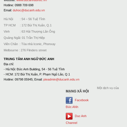
Hotline: 0988 709 698
Email:
duhoc@ducanh.edu.vn
Hà Nội : 54 – 56 Tuệ Tĩnh
TP HCM : 172 Bùi Thị Xuân, Q.1
Vinh : 63 Hải Thượng Lãn Ông
Quảng Ngãi: 01 Trần Thị Hiệp
Viên Chăn : Tòa nhà Iconic, Phonxay
Melbourne : 276 Flinders street
TRUNG TÂM ANH NGỮ ĐỨC ANH
Địa chỉ:
- Hà Nội: Đức Anh Building, 54 - 56 Tuệ Tĩnh
- HCM: 172 Bùi Thị Xuân, P. Phạm Ngũ Lão, Q.1
Hotline: 09798 05945; Email:
pteadmin@ducanh.edu.vn
Một dịch vụ của
MẠNG XÃ HỘI
Facebook
Đức ANh
Duc Anh
Channel