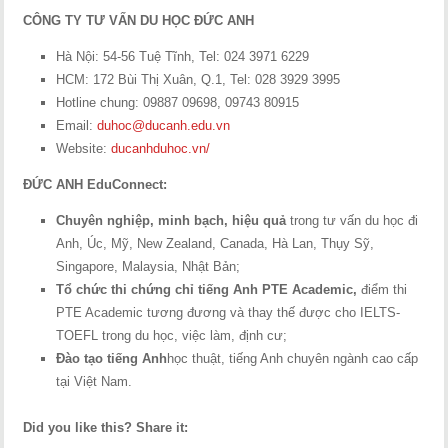
CÔNG TY TƯ VẤN DU HỌC ĐỨC ANH
Hà Nội: 54-56 Tuệ Tĩnh, Tel: 024 3971 6229
HCM: 172 Bùi Thị Xuân, Q.1, Tel: 028 3929 3995
Hotline chung: 09887 09698, 09743 80915
Email:
duhoc@ducanh.edu.vn
Website:
ducanhduhoc.vn/
ĐỨC ANH EduConnect:
Chuyên nghiệp, minh bạch, hiệu quả
trong tư vấn du học đi
Anh, Úc, Mỹ, New Zealand, Canada, Hà Lan, Thụy Sỹ,
Singapore, Malaysia, Nhật Bản;
Tổ chức thi chứng chỉ tiếng Anh PTE Academic,
điểm thi
PTE Academic tương đương và thay thế được cho IELTS-
TOEFL trong du học, việc làm, định cư;
Đào tạo tiếng Anh
học thuật, tiếng Anh chuyên ngành cao cấp
tại Việt Nam.
Did you like this? Share it: