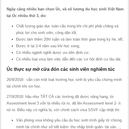
Ngày càng nhiều bạn chọn Úc, và số lượng du học sinh Việt Nam
tại Úc nhiều thứ 3, do:
Chất lượng giáo dục toàn cầu trong khi chi phí phải chăng và
phúc lợi cho sinh viên, công dân tốt;
Được làm thêm 20h/ tuần và làm toàn thời gian trong kỳ hè, tết;
Được ở lại 2-4 năm sau khi học xong;
Có nhiều ngành nghề được ưu tiên định cư;
Có nhiều loại visa làm việc dẫn đến các cơ hội định cư lâu dài.
Úc thực sự mở cửa đón các sinh viên nghiêm túc
26/9/2018- vẫn còn một loạt trường học sinh bị yêu cầu chứng minh
tài chính khi xin học.
27/9/2018: hầu như TẤT CẢ các trường đã được nâng hạng, từ
Assestment level 3 vốn là nhiều rủi ro, đã lên Assessment level 2- ít
rủi ro. Điều này có nghĩa là, với chính sách visa SSVF cập nhật thì:
Văn phòng visa không yêu cầu du học sinh trình giấy tờ chứng
minh tài chính như sổ tiết kiệm- thu nhập bình quân- tài sản…;