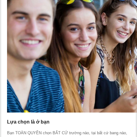
Lựa chọn là ở bạn
Bạn TOÀN QUYỀN chọn BẤT CỨ trường nào, tại bất cứ bang nào,