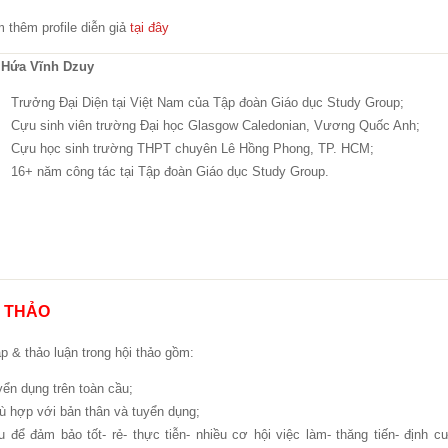
 thêm profile diễn giả
tại đây
 Hứa Vĩnh Dzuy
Trưởng Đại Diện tại Việt Nam của Tập đoàn Giáo dục Study Group;
Cựu sinh viên trường Đại học Glasgow Caledonian, Vương Quốc Anh;
Cựu học sinh trường THPT chuyên Lê Hồng Phong, TP. HCM;
16+ năm công tác tại Tập đoàn Giáo dục Study Group.
I THẢO
 & thảo luận trong hội thảo gồm:
ển dụng trên toàn cầu;
 hợp với bản thân và tuyển dụng;
ể đảm bảo tốt- rẻ- thực tiễn- nhiều cơ hội việc làm- thăng tiến- định cư