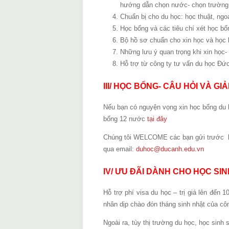
hướng dẫn chọn nước- chọn trường
Chuẩn bị cho du học: học thuật, ngoạ
Học bổng và các tiêu chí xét học bổ
Bộ hồ sơ chuẩn cho xin học và học 
Những lưu ý quan trọng khi xin học- 
Hỗ trợ từ công ty tư vấn du học Đức
III/ HỌC BỔNG- CÂU HỎI VÀ GIẢ
Nếu bạn có nguyện vọng xin học bổng du h
bổng 12 nước
tại đây
Chúng tôi WELCOME các bạn gửi trước hồ 
qua email:
duhoc@ducanh.edu.vn
IV/ ƯU ĐÃI DÀNH CHO HỌC SIN
Hỗ trợ phí visa du học – trị giá lên đến
nhân dịp chào đón tháng sinh nhật của côn
Ngoài ra, tùy thị trường du học, học sinh