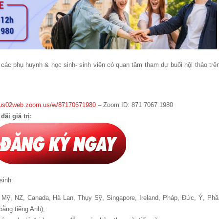
ác phụ huynh & học sinh- sinh viên có quan tâm tham dự buổi hội thảo trên
//us02web.zoom.us/w/87170671980
– Zoom ID: 871 7067 1980
ãi giá trị:
sinh:
Mỹ, NZ, Canada, Hà Lan, Thụy Sỹ, Singapore, Ireland, Pháp, Đức, Ý, Phầ
bằng tiếng Anh);