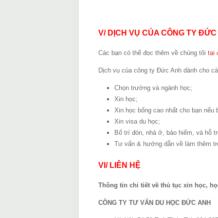
V/ DỊCH VỤ CỦA CÔNG TY ĐỨ
Các bạn có thể đọc thêm về chúng tôi
tại
Dịch vụ của công ty Đức Anh dành cho c
Chọn trường và ngành học;
Xin học;
Xin học bổng cao nhất cho bạn nếu b
Xin visa du học;
Bố trí đón, nhà ở, bảo hiểm, và hỗ t
Tư vấn & hướng dẫn về làm thêm tron
VI/ LIÊN HỆ
Thông tin chi tiết về thủ tục xin học, h
CÔNG TY TƯ VẤN DU HỌC ĐỨC ANH