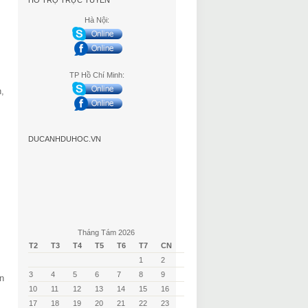
HỖ TRỢ TRỰC TUYẾN
Hà Nội:
TP Hồ Chí Minh:
,
DUCANHDUHOC.VN
Tháng Tám 2026
T2
T3
T4
T5
T6
T7
CN
1
2
3
4
5
6
7
8
9
n
10
11
12
13
14
15
16
17
18
19
20
21
22
23