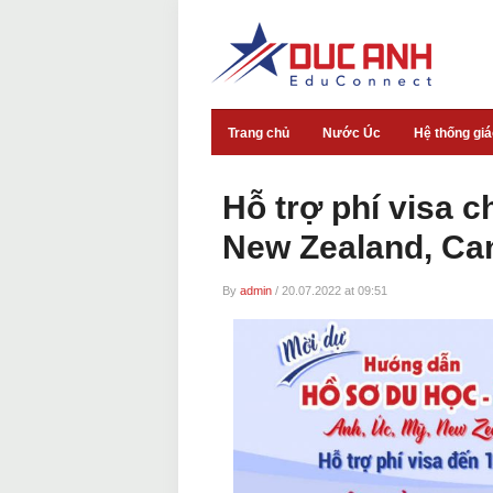
Trang chủ
Nước Úc
Hệ thống gi
Hỗ trợ phí visa c
New Zealand, Ca
By
admin
/
20.07.2022 at 09:51