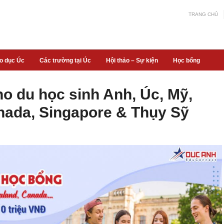
TRANG CHỦ
áo dục Úc
Các trường tại Úc
Hội thảo – Sự kiện
Học bổng
ho du học sinh Anh, Úc, Mỹ,
nada, Singapore & Thụy Sỹ