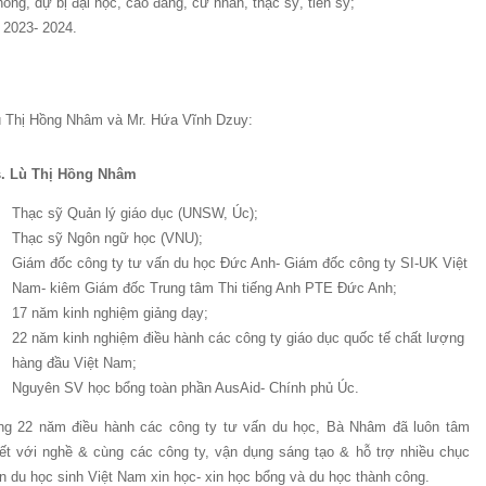
ông, dự bị đại học, cao đẳng, cử nhân, thạc sỹ, tiến sỹ;
 2023- 2024.
ù Thị Hồng Nhâm và Mr. Hứa Vĩnh Dzuy:
. Lù Thị Hồng Nhâm
Thạc sỹ Quản lý giáo dục (UNSW, Úc);
Thạc sỹ Ngôn ngữ học (VNU);
Giám đốc công ty tư vấn du học Đức Anh- Giám đốc công ty SI-UK Việt
Nam- kiêm Giám đốc Trung tâm Thi tiếng Anh PTE Đức Anh;
17 năm kinh nghiệm giảng dạy;
22 năm kinh nghiệm điều hành các công ty giáo dục quốc tế chất lượng
hàng đầu Việt Nam;
Nguyên SV học bổng toàn phần AusAid- Chính phủ Úc.
ng 22 năm điều hành các công ty tư vấn du học, Bà Nhâm đã luôn tâm
ết với nghề & cùng các công ty, vận dụng sáng tạo & hỗ trợ nhiều chục
n du học sinh Việt Nam xin học- xin học bổng và du học thành công.