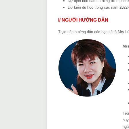
Dự định học các chương trình phổ th
Dự kiến du học trong các năm 2022-
I/ NGƯỜI HƯỚNG DẪN
Trực tiếp hướng dẫn các bạn sẽ là Mrs L
Mrs
Tro
huy
ngà