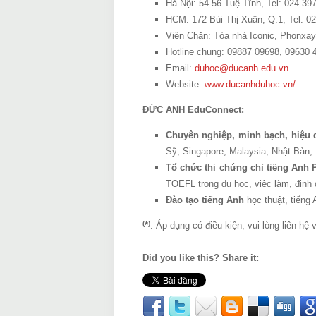
Hà Nội: 54-56 Tuệ Tĩnh, Tel: 024 39
HCM: 172 Bùi Thị Xuân, Q.1, Tel: 0
Viên Chăn: Tòa nhà Iconic, Phonxay
Hotline chung: 09887 09698, 09630 
Email:
duhoc@ducanh.edu.vn
Website:
www.ducanhduhoc.vn/
ĐỨC ANH EduConnect:
Chuyên nghiệp, minh bạch, hiệu
Sỹ, Singapore, Malaysia, Nhật Bản;
Tổ chức thi chứng chỉ tiếng Anh
TOEFL trong du học, việc làm, định 
Đào tạo tiếng Anh
học thuật, tiếng
(
)
*
: Áp dụng có điều kiện, vui lòng liên hệ 
Did you like this? Share it: