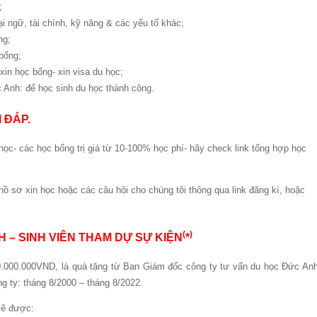
;
i ngữ, tài chính, kỹ năng & các yếu tố khác;
ng;
bổng;
xin học bổng- xin visa du học;
 Anh: để học sinh du học thành công.
I ĐÁP.
ọc- các học bổng trị giá từ 10-100% học phí- hãy check link tổng hợp học
sơ xin học hoặc các câu hỏi cho chúng tôi thông qua link đăng kí, hoặc
(
)
H – SINH VIÊN THAM DỰ SỰ KIỆN
*
 10.000.000VND, là quà tặng từ Ban Giám đốc công ty tư vấn du học Đức Anh
g ty: tháng 8/2000 – tháng 8/2022.
 sẽ được: