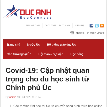
TRANG CHỦ
GIỚI THIỆU ĐỨC ANH
LIÊN HỆ
Hotline:
+84 9887 09698
Trang chủ
Nước Úc
Hệ thống giáo dục Úc
Các trường tại Úc
Hội thảo – Sự kiện
Học bổng
Covid-19: Cập nhật quan
trọng cho du học sinh từ
Chính phủ Úc
By
admin
/
03.04.2020 at 01:52
Các trường Đại học tại Úc đã chuyển sang hình thức học online