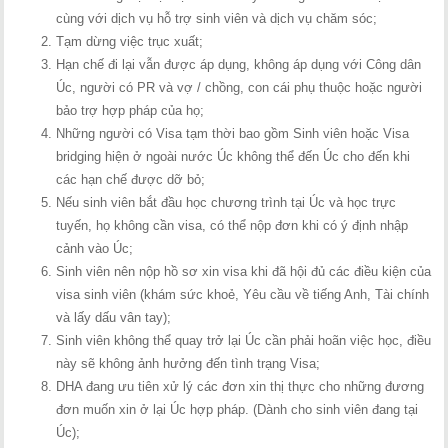
cùng với dịch vụ hỗ trợ sinh viên và dịch vụ chăm sóc;
Tạm dừng việc trục xuất;
Hạn chế đi lại vẫn được áp dụng, không áp dụng với Công dân
Úc, người có PR và vợ / chồng, con cái phụ thuộc hoặc người
bảo trợ hợp pháp của họ;
Những người có Visa tạm thời bao gồm Sinh viên hoặc Visa
bridging hiện ở ngoài nước Úc không thể đến Úc cho đến khi
các hạn chế được dỡ bỏ;
Nếu sinh viên bắt đầu học chương trình tại Úc và học trực
tuyến, họ không cần visa, có thể nộp đơn khi có ý định nhập
cảnh vào Úc;
Sinh viên nên nộp hồ sơ xin visa khi đã hội đủ các điều kiện của
visa sinh viên (khám sức khoẻ, Yêu cầu về tiếng Anh, Tài chính
và lấy dấu vân tay);
Sinh viên không thể quay trở lại Úc cần phải hoãn việc học, điều
này sẽ không ảnh hưởng đến tình trạng Visa;
DHA đang ưu tiên xử lý các đơn xin thị thực cho những đương
đơn muốn xin ở lại Úc hợp pháp. (Dành cho sinh viên đang tại
Úc);