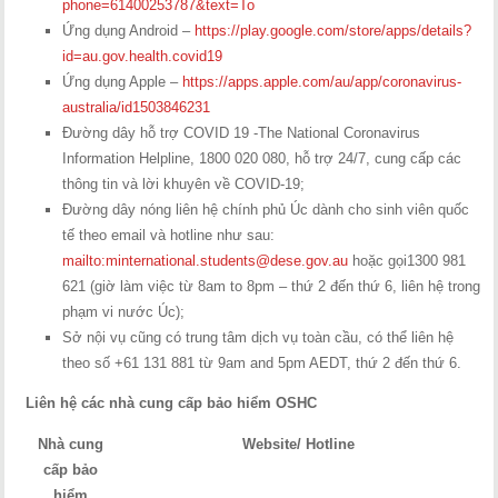
phone=61400253787&text=To
Ứng dụng Android –
https://play.google.com/store/apps/details?
id=au.gov.health.covid19
Ứng dụng Apple –
https://apps.apple.com/au/app/coronavirus-
australia/id1503846231
Đường dây hỗ trợ COVID 19 -The National Coronavirus
Information Helpline, 1800 020 080, hỗ trợ 24/7, cung cấp các
thông tin và lời khuyên về COVID-19;
Đường dây nóng liên hệ chính phủ Úc dành cho sinh viên quốc
tế theo email và hotline như sau:
mailto:
minternational.students@dese.gov.au
hoặc gọi1300 981
621 (giờ làm việc từ 8am to 8pm – thứ 2 đến thứ 6, liên hệ trong
phạm vi nước Úc);
Sở nội vụ cũng có trung tâm dịch vụ toàn cầu, có thể liên hệ
theo số +61 131 881 từ 9am and 5pm AEDT, thứ 2 đến thứ 6.
Liên hệ các nhà cung cấp bảo hiểm OSHC
Nhà cung
Website/ Hotline
cấp bảo
hiểm