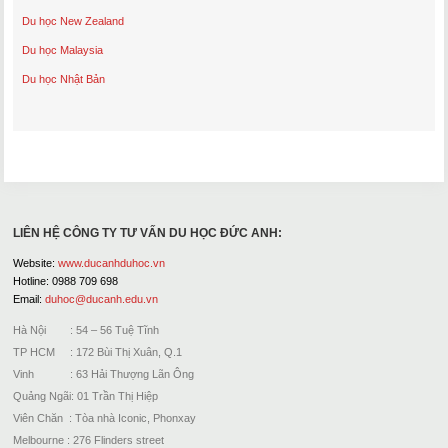
Du học New Zealand
Du học Malaysia
Du học Nhật Bản
LIÊN HỆ CÔNG TY TƯ VẤN DU HỌC ĐỨC ANH:
Website:
www.ducanhduhoc.vn
Hotline: 0988 709 698
Email:
duhoc@ducanh.edu.vn
Hà Nội : 54 – 56 Tuệ Tĩnh
TP HCM : 172 Bùi Thị Xuân, Q.1
Vinh : 63 Hải Thượng Lãn Ông
Quảng Ngãi: 01 Trần Thị Hiệp
Viên Chăn : Tòa nhà Iconic, Phonxay
Melbourne : 276 Flinders street