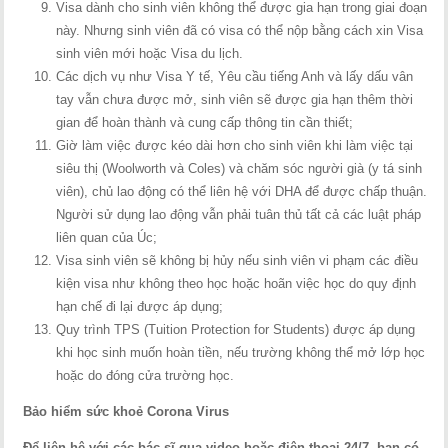
Visa dành cho sinh viên không thể được gia hạn trong giai đoạn
này. Nhưng sinh viên đã có visa có thể nộp bằng cách xin Visa
sinh viên mới hoặc Visa du lịch.
Các dịch vụ như Visa Y tế, Yêu cầu tiếng Anh và lấy dấu vân
tay vẫn chưa được mở, sinh viên sẽ được gia hạn thêm thời
gian để hoàn thành và cung cấp thông tin cần thiết;
Giờ làm việc được kéo dài hơn cho sinh viên khi làm việc tại
siêu thị (Woolworth và Coles) và chăm sóc người già (y tá sinh
viên), chủ lao động có thể liên hệ với DHA để được chấp thuận.
Người sử dụng lao động vẫn phải tuân thủ tất cả các luật pháp
liên quan của Úc;
Visa sinh viên sẽ không bị hủy nếu sinh viên vi phạm các điều
kiện visa như không theo học hoặc hoãn việc học do quy định
hạn chế đi lại được áp dụng;
Quy trình TPS (Tuition Protection for Students) được áp dụng
khi học sinh muốn hoàn tiền, nếu trường không thể mở lớp học
hoặc do đóng cửa trường học.
Bảo hiểm sức khoẻ Corona Virus
Để liên hệ với các bác sĩ qua video hoặc điện thoại 24/7, bạn có