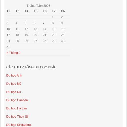
Tháng Tám 2026
T2
T3
T4
T5
T6
T7
CN
1
2
3
4
5
6
7
8
9
10
11
12
13
14
15
16
17
18
19
20
21
22
23
24
25
26
27
28
29
30
31
« Tháng 2
CÁC THỊ TRƯỜNG DU HỌC KHÁC
Du học Anh
Du học Mỹ
Du học Úc
Du học Canada
Du học Hà Lan
Du học Thụy Sỹ
Du học Singapore