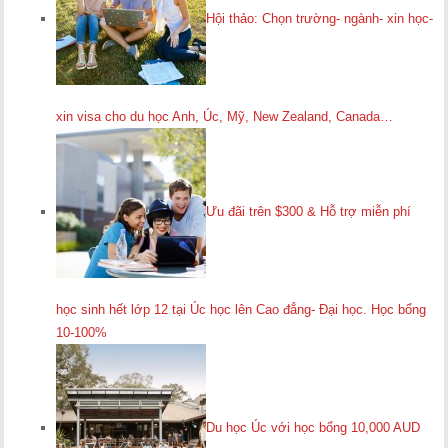
Hội thảo: Chọn trường- ngành- xin học-
xin visa cho du học Anh, Úc, Mỹ, New Zealand, Canada…
Ưu đãi trên $300 & Hỗ trợ miễn phí
học sinh hết lớp 12 tại Úc học lên Cao đẳng- Đại học. Học bổng
10-100%
Du học Úc với học bổng 10,000 AUD