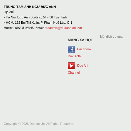
TRUNG TÂM ANH NGỮ ĐỨC ANH
Địa chỉ:
- Hà Nội: Đức Anh Building, 54 - 56 Tuệ Tĩnh
- HCM: 172 Bùi Thị Xuân, P. Phạm Ngũ Lão, Q.1
Hotline: 09798 05945; Email:
pteadmin@ducanh.edu.vn
Một dịch vụ của
MẠNG XÃ HỘI
Facebook
Đức ANh
Duc Anh
Channel
Copyright © 2026 Du học Úc. All Rights Reserved