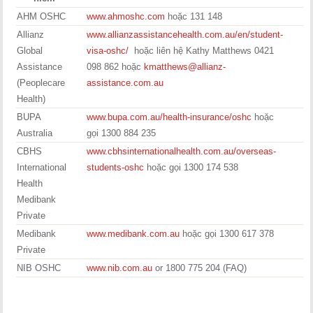
AHM OSHC
www.ahmoshc.com
hoặc 131 148
Allianz
www.allianzassistancehealth.com.au/en/student-
Global
visa-oshc/
hoặc liên hệ Kathy Matthews 0421
Assistance
098 862 hoặc
kmatthews@allianz-
(Peoplecare
assistance.com.au
Health)
BUPA
www.bupa.com.au/health-insurance/oshc
hoặc
Australia
gọi 1300 884 235
CBHS
www.cbhsinternationalhealth.com.au/overseas-
International
students-oshc
hoặc gọi 1300 174 538
Health
Medibank
Private
Medibank
www.medibank.com.au
hoặc gọi 1300 617 378
Private
NIB OSHC
www.nib.com.au
or 1800 775 204 (FAQ)
.