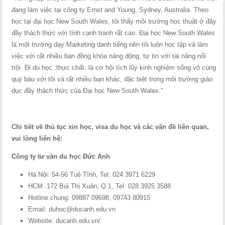
đang làm việc tại công ty Ernst and Young, Sydney, Australia. Theo
học tại đại học New South Wales, tôi thấy môi trường học thuật ở đây
đầy thách thức với tính cạnh tranh rất cao. Đại học New South Wales
là một trường dạy Marketing danh tiếng nên tôi luôn học tập và làm
việc với rất nhiều bạn đồng khóa năng động, tự tin với tài năng nổi
trội. Đi du học, thực chất, là cơ hội tích lũy kinh nghiệm sống vô cùng
quý báu với tôi và rất nhiều bạn khác, đặc biệt trong môi trường giáo
dục đầy thách thức của Đại học New South Wales.”
Chi tiết về thủ tục xin học, visa du học và các vấn đề liên quan,
vui lòng liên hệ:
Công ty tư vấn du học Đức Anh
Hà Nội: 54-56 Tuệ Tĩnh, Tel: 024 3971 6229
HCM: 172 Bùi Thị Xuân, Q.1, Tel: 028 3925 3588
Hotline chung: 09887 09698, 09743 80915
Email:
duhoc@ducanh.edu.vn
Website: ducanh.edu.vn/