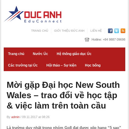
TRANG CHỦ
GIỚI THIỆU ĐỨC ANH
LIÊN HỆ
Hotline:
+84 9887 09698
Trang chủ
Nước Úc
Hệ thống giáo dục Úc
Các trường tại Úc
Hội thảo – Sự kiện
Học bổng
Mời gặp Đại học New South
Wales – trao đổi về học tập
& việc làm trên toàn cầu
By
admin
/
09.11.2017 at 08:26
Là trường duy nhất trong nhóm Go8 đạt được xếp hạng “5 sao”