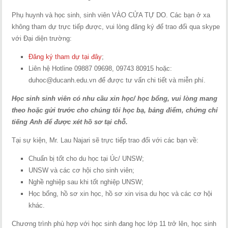
Phụ huynh và học sinh, sinh viên VÀO CỬA TỰ DO. Các bạn ở xa
không tham dự trực tiếp được, vui lòng đăng ký để trao đổi qua skype
với Đại diện trường:
Đăng ký tham dự tại đây
;
Liên hệ Hotline 09887 09698, 09743 80915 hoặc:
duhoc@ducanh.edu.vn
để được tư vấn chi tiết và miễn phí.
Học sinh sinh viên có nhu cầu xin học/ học bổng, vui lòng mang
theo hoặc gửi trước cho chúng tôi học bạ, bảng điểm, chứng chỉ
tiếng Anh để được xét hồ sơ tại chỗ.
Tại sự kiện, Mr. Lau Najari sẽ trực tiếp trao đổi với các bạn về:
Chuẩn bị tốt cho du học tại Úc/ UNSW;
UNSW và các cơ hội cho sinh viên;
Nghề nghiệp sau khi tốt nghiệp UNSW;
Học bổng, hồ sơ xin học, hồ sơ xin visa du học và các cơ hội
khác.
Chương trình phù hợp với học sinh đang học lớp 11 trở lên, học sinh