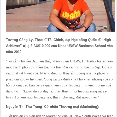
Trương Công Lý- Thạc sĩ Tài Chính, đạt Học bổng Quốc tế “High
Achiever” trị giá AU$10.000 của Khoa UNSW Business School vào
năm 2012:
“Tôi vẫn nhớ lần đầu tiên thấy khuôn viên UNSW, Hình như tôi lạc vào
một thành phố với nhiều tòa nhà hiện đại và những bãi cỏ đẹp. Cơ sở
vật chất rất tuyệt vời. Nhưng điều tôi thấy ấn tượng nhất là phương
pháp giảng dạy tiên tiến. Sống xa gia đình khá khó khăn nhưng với sự
hỗ trợ của các bạn bè và giảng viên của Trường mọi việc trở nên dễ
dàng hơn. Người dân ở đây rất thân thiện, môi trường sống rất yên
bình. Tôi yêu ngôi trường này, thành phố này, đất nước này.”
Nguyễn Thị Thu Trang- Cử nhân Thương mại (Marketing):
“Tốt nghiệp chuyên ngành Marketing của ĐH New South Wales và hiện