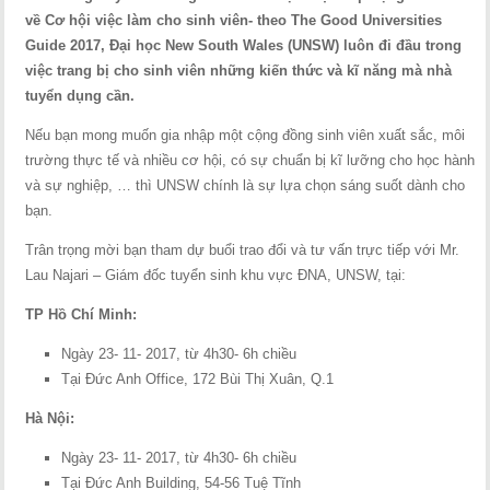
về Cơ hội việc làm cho sinh viên- theo The Good Universities
Guide 2017, Đại học New South Wales (UNSW) luôn đi đầu trong
việc trang bị cho sinh viên những kiến thức và kĩ năng mà nhà
tuyển dụng cần.
Nếu bạn mong muốn gia nhập một cộng đồng sinh viên xuất sắc, môi
trường thực tế và nhiều cơ hội, có sự chuẩn bị kĩ lưỡng cho học hành
và sự nghiệp, … thì UNSW chính là sự lựa chọn sáng suốt dành cho
bạn.
Trân trọng mời bạn tham dự buổi trao đổi và tư vấn trực tiếp với Mr.
Lau Najari – Giám đốc tuyển sinh khu vực ĐNA, UNSW, tại:
TP Hồ Chí Minh:
Ngày 23- 11- 2017, từ 4h30- 6h chiều
Tại Đức Anh Office, 172 Bùi Thị Xuân, Q.1
Hà Nội:
Ngày 23- 11- 2017, từ 4h30- 6h chiều
Tại Đức Anh Building, 54-56 Tuệ Tĩnh