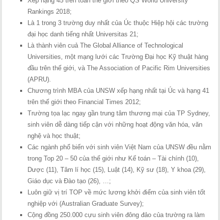
Xếp hạng 45 trên toàn thế giới theo QS World University
Rankings 2018;
Là 1 trong 3 trường duy nhất của Úc thuộc Hiệp hội các trường
đại học danh tiếng nhất Universitas 21;
Là thành viên cuả The Global Alliance of Technological
Universities, một mạng lưới các Trường Đại học Kỹ thuật hàng
đầu trên thế giới, và The Association of Pacific Rim Universities
(APRU).
Chương trình MBA của UNSW xếp hạng nhất tại Úc và hạng 41
trên thế giới theo Financial Times 2012;
Trường tọa lạc ngay gần trung tâm thương mại của TP Sydney,
sinh viên dễ dàng tiếp cận với những hoạt động văn hóa, văn
nghệ và học thuật;
Các ngành phổ biến với sinh viên Việt Nam của UNSW đều nằm
trong Top 20 – 50 của thế giới như Kế toán – Tài chính (10),
Dược (11), Tâm lí học (15), Luật (14), Kỹ sư (18), Y khoa (29),
Giáo dục và Đào tạo (26), …;
Luôn giữ vị trí TOP về mức lương khởi điểm của sinh viên tốt
nghiệp với (Australian Graduate Survey);
Cộng đồng 250.000 cựu sinh viên đông đảo của trường ra làm