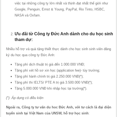
việc tại những công ty lớn nhất và thịnh đạt nhất thế giới như
Google, Penguin, Ernst & Young, PayPal, Rio Tinto, HSBC,
NASA và Oxfam.
Ưu đãi từ Công ty Đức Anh dành cho du học sinh
tham dự:
Nhiều hỗ trợ và quà tặng thiết thực dành cho học sinh sinh viên đăng
ký du học qua công ty Đức Anh:
Tặng phí dịch thuật trị giá đến 1.000.000 VNĐ;
Tặng phí xét hồ sơ xin học (application fee)- tùy trường;
Tặng phí hành chính trị giá 2.250.000 VNĐ(*);
Tặng phí thi IELTS/ PTE A trị giá 3.500.000 VNĐ(*);
Tặng 5.000.000 VNĐ khi nhập học tại trường(*).
(*): Áp dụng có điều kiện
Ngoài ra, Công ty tư vấn du hoc Đức Anh, với tư cách là đại diện
tuyển sinh tại Việt Nam của UNSW, hỗ trợ học sinh
: