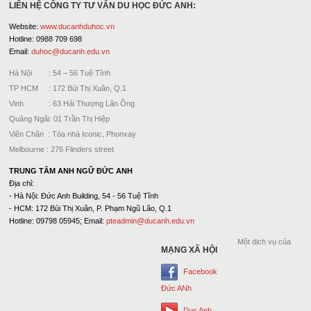
LIÊN HỆ CÔNG TY TƯ VẤN DU HỌC ĐỨC ANH:
Website:
www.ducanhduhoc.vn
Hotline: 0988 709 698
Email:
duhoc@ducanh.edu.vn
Hà Nội : 54 – 56 Tuệ Tĩnh
TP HCM : 172 Bùi Thị Xuân, Q.1
Vinh : 63 Hải Thượng Lãn Ông
Quảng Ngãi: 01 Trần Thị Hiệp
Viên Chăn : Tòa nhà Iconic, Phonxay
Melbourne : 276 Flinders street
TRUNG TÂM ANH NGỮ ĐỨC ANH
Địa chỉ:
- Hà Nội: Đức Anh Building, 54 - 56 Tuệ Tĩnh
- HCM: 172 Bùi Thị Xuân, P. Phạm Ngũ Lão, Q.1
Hotline: 09798 05945; Email:
pteadmin@ducanh.edu.vn
Một dịch vụ của
MẠNG XÃ HỘI
Facebook
Đức ANh
Duc Anh