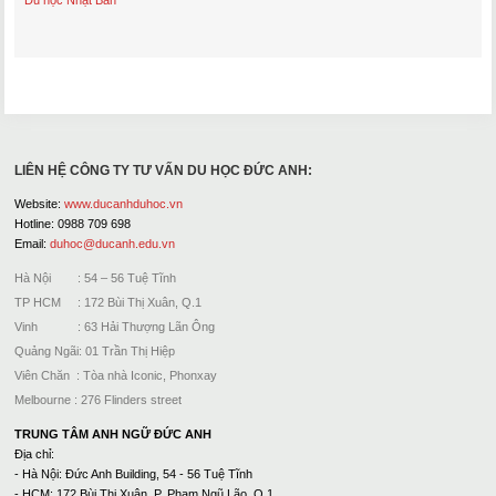
Du học Nhật Bản
LIÊN HỆ CÔNG TY TƯ VẤN DU HỌC ĐỨC ANH:
Website:
www.ducanhduhoc.vn
Hotline: 0988 709 698
Email:
duhoc@ducanh.edu.vn
Hà Nội : 54 – 56 Tuệ Tĩnh
TP HCM : 172 Bùi Thị Xuân, Q.1
Vinh : 63 Hải Thượng Lãn Ông
Quảng Ngãi: 01 Trần Thị Hiệp
Viên Chăn : Tòa nhà Iconic, Phonxay
Melbourne : 276 Flinders street
TRUNG TÂM ANH NGỮ ĐỨC ANH
Địa chỉ:
- Hà Nội: Đức Anh Building, 54 - 56 Tuệ Tĩnh
- HCM: 172 Bùi Thị Xuân, P. Phạm Ngũ Lão, Q.1