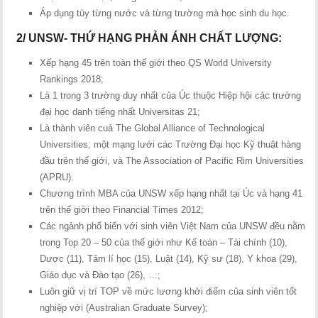
Áp dụng tùy từng nước và từng trường mà học sinh du học.
2/ UNSW- THỨ HẠNG PHẢN ÁNH CHẤT LƯỢNG:
Xếp hạng 45 trên toàn thế giới theo QS World University
Rankings 2018;
Là 1 trong 3 trường duy nhất của Úc thuộc Hiệp hội các trường
đại học danh tiếng nhất Universitas 21;
Là thành viên cuả The Global Alliance of Technological
Universities, một mạng lưới các Trường Đại học Kỹ thuật hàng
đầu trên thế giới, và The Association of Pacific Rim Universities
(APRU).
Chương trình MBA của UNSW xếp hạng nhất tại Úc và hạng 41
trên thế giới theo Financial Times 2012;
Các ngành phổ biến với sinh viên Việt Nam của UNSW đều nằm
trong Top 20 – 50 của thế giới như Kế toán – Tài chính (10),
Dược (11), Tâm lí học (15), Luật (14), Kỹ sư (18), Y khoa (29),
Giáo dục và Đào tạo (26), …;
Luôn giữ vị trí TOP về mức lương khởi điểm của sinh viên tốt
nghiệp với (Australian Graduate Survey);