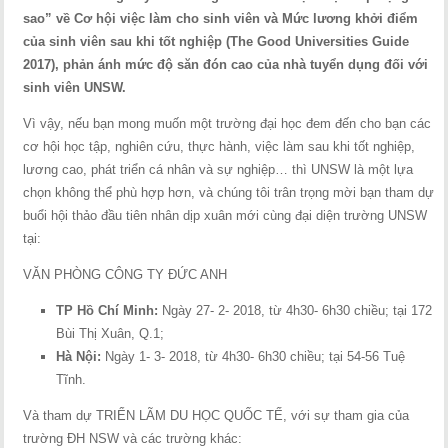
sao” về Cơ hội việc làm cho sinh viên và
Mức lương khởi điểm
của sinh viên sau khi tốt
nghiệp (The Good Universities Guide
2017), phản ánh mức độ săn đón cao của nhà tuyển dụng đối với
sinh viên UNSW.
Vì vậy, nếu bạn mong muốn một trường đại học đem đến cho bạn các
cơ hội học tập, nghiên cứu, thực hành, việc làm sau khi tốt nghiệp,
lương cao, phát triển cá nhân và sự nghiệp… thì UNSW là một lựa
chọn không thể phù hợp hơn, và chúng tôi trân trọng mời bạn tham dự
buổi hội thảo đầu tiên nhân dịp xuân mới cùng đại diện trường UNSW
tại:
VĂN PHÒNG CÔNG TY ĐỨC ANH
TP Hồ Chí Minh:
Ngày 27- 2- 2018, từ 4h30- 6h30 chiều; tại 172
Bùi Thị Xuân, Q.1;
Hà Nội:
Ngày 1- 3- 2018, từ 4h30- 6h30 chiều; tại 54-56 Tuệ
Tĩnh.
Và tham dự TRIỂN LÃM DU HỌC QUỐC TẾ, với sự tham gia của
trường ĐH NSW và các trường khác: