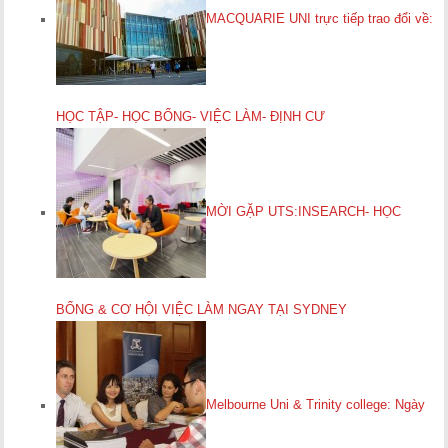
MACQUARIE UNI trực tiếp trao đổi về:
HỌC TẬP- HỌC BỔNG- VIỆC LÀM- ĐỊNH CƯ
MỜI GẶP UTS:INSEARCH- HỌC
BỔNG & CƠ HỘI VIỆC LÀM NGAY TẠI SYDNEY
Melbourne Uni & Trinity college: Ngày