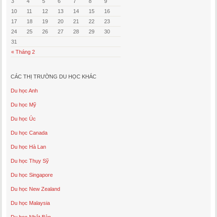
3
4
5
6
7
8
9
10
11
12
13
14
15
16
17
18
19
20
21
22
23
24
25
26
27
28
29
30
31
« Tháng 2
CÁC THỊ TRƯỜNG DU HỌC KHÁC
Du học Anh
Du học Mỹ
Du học Úc
Du học Canada
Du học Hà Lan
Du học Thụy Sỹ
Du học Singapore
Du học New Zealand
Du học Malaysia