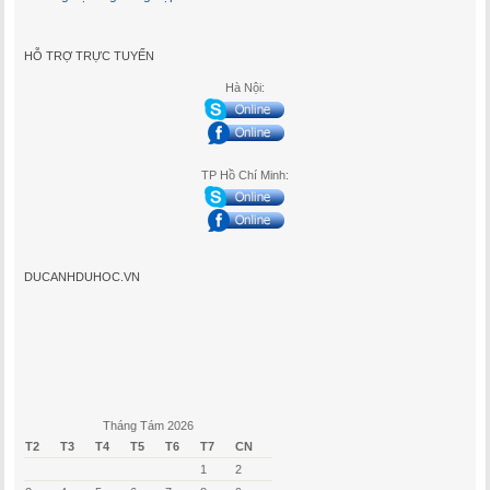
HỖ TRỢ TRỰC TUYẾN
Hà Nội:
TP Hồ Chí Minh:
DUCANHDUHOC.VN
Tháng Tám 2026
T2
T3
T4
T5
T6
T7
CN
1
2