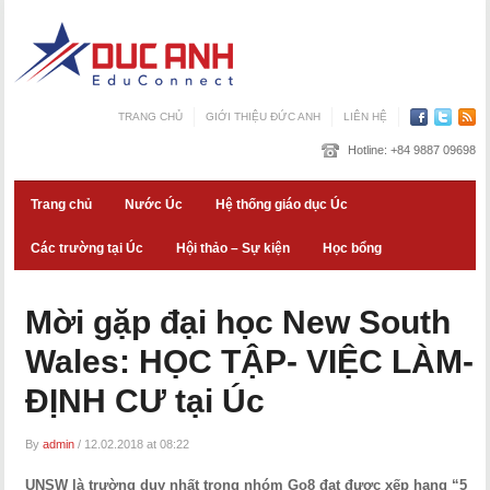
TRANG CHỦ
GIỚI THIỆU ĐỨC ANH
LIÊN HỆ
Hotline:
+84 9887 09698
Trang chủ
Nước Úc
Hệ thống giáo dục Úc
Các trường tại Úc
Hội thảo – Sự kiện
Học bổng
Mời gặp đại học New South
Wales: HỌC TẬP- VIỆC LÀM-
ĐỊNH CƯ tại Úc
By
admin
/
12.02.2018 at 08:22
UNSW là trường duy nhất trong nhóm Go8 đạt được xếp hạng “5