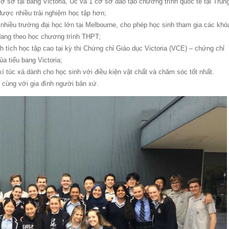
cơ sở tại bang Victoria, Úc và 1 cơ sở đào tạo chương trình quốc tế tại Trun
được nhiều trải nghiệm học tập hơn;
 nhiều trường đại học lớn tại Melbourne, cho phép học sinh tham gia các khó
đang theo học chương trình THPT;
nh tích học tập cao tại kỳ thi Chứng chỉ Giáo dục Victoria (VCE) – chứng chỉ
a tiểu bang Victoria;
í túc xá dành cho học sinh với điều kiện vật chất và chăm sóc tốt nhất.
ở cùng với gia đình người bản xứ.