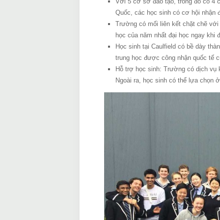
Với 5 cơ sở đào tạo, trong đó có 4 
Quốc, các học sinh có cơ hội nhận 
Trường có mối liên kết chặt chẽ với
học của năm nhất đại học ngay khi 
Học sinh tại Caulfield có bề dày thà
trung học được công nhận quốc tế củ
Hỗ trợ học sinh: Trường có dịch vụ k
Ngoài ra, học sinh có thể lựa chọn 