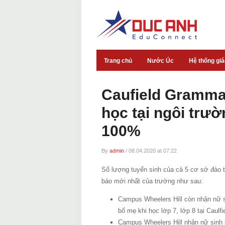
Trang chủ
Nước Úc
Hệ thống gi
Caufield Gramma
học tại ngôi trườ
100%
By
admin
/
08.04.2020 at 07:22
Số lượng tuyển sinh của cả 5 cơ sở đào tạ
báo mới nhất của trường như sau:
Campus Wheelers Hill còn nhận nữ s
bố mẹ khi học lớp 7, lớp 8 tại Caul
Campus Wheelers Hill nhận nữ sinh 