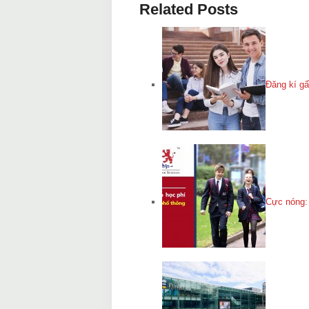
Related Posts
Đăng kí gấ
Cực nóng: