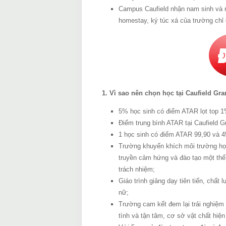
Campus Caufield nhận nam sinh và n
homestay, ký túc xá của trường chỉ c
1. Vì sao nên chọn học tại Caufield G
5% học sinh có điểm ATAR lọt top 1
Điểm trung bình ATAR tại Caufield G
1 học sinh có điểm ATAR 99,90 và 4
Trường khuyến khích môi trường học
truyền cảm hứng và đào tạo một thế 
trách nhiệm;
Giáo trình giảng dạy tiên tiến, chấ
nữ;
Trường cam kết đem lại trải nghiệm g
tình và tận tâm, cơ sở vật chất hiệ