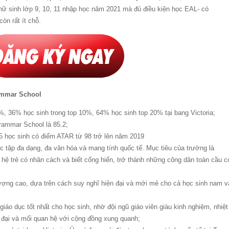
ữ sinh lớp 9, 10, 11 nhập học năm 2021 mà đủ điều kiện học EAL- có
òn rất ít chỗ.
rammar School
%, 36% học sinh trong top 10%, 64% học sinh top 20% tại bang Victoria;
rammar School là 85.2;
5 học sinh có điểm ATAR từ 98 trở lên năm 2019
 tập đa dạng, đa văn hóa và mang tính quốc tế. Mục tiêu của trường là
hệ trẻ có nhân cách và biết cống hiến, trở thành những công dân toàn cầu c
t lượng cao, dựa trên cách suy nghĩ hiện đại và mới mẻ cho cả học sinh nam v
iáo dục tốt nhất cho học sinh, nhờ đội ngũ giáo viên giàu kinh nghiệm, nhiệt
n đại và mối quan hệ với cộng đồng xung quanh;