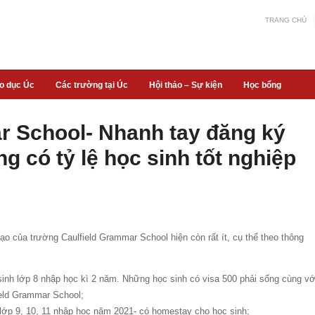
TRANG CHỦ
áo dục Úc
Các trường tại Úc
Hội thảo – Sự kiện
Học bổng
r School- Nhanh tay đăng ký
ng có tỷ lệ học sinh tốt nghiệp
o của trường Caulfield Grammar School hiện còn rất ít, cụ thể theo thông
inh lớp 8 nhập học kì 2 năm. Những học sinh có visa 500 phải sống cùng vớ
field Grammar School;
lớp 9, 10, 11 nhập học năm 2021- có homestay cho học sinh;