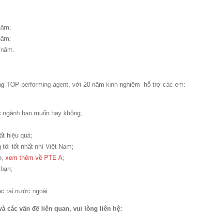
năm;
năm;
/năm.
ng TOP performing agent, với 20 năm kinh nghiệm- hỗ trợ các em:
c ngành bạn muốn hay không;
ất hiệu quả;
 tôi tốt nhất nhì Việt Nam;
n,
xem thêm về PTE A
;
bạn;
ọc tại nước ngoài.
và các vấn đề liên quan, vui lòng liên hệ: