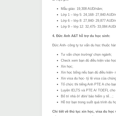
Mẫu giáo: 19,308 AUD/năm;
Lớp 1 – lớp 5: 24,168- 27,840 AUD/
Lớp 6 – lớp 8: 27,840- 29,877 AUD/
Lớp 9 – lớp 12: 32,475- 33,084 AUD
4. Đức Anh A&T hỗ trợ du học sinh:
Đức Anh- công ty tư vấn du học thuộc hà
Tư vấn chọn trường/ chọn ngành;
Check xem bạn đủ điều kiện vào họ
Xin học;
Xin học bổng nếu bạn đủ điều kiện- r
Xin visa du học- tỷ lệ visa của chúng
Tổ chức thi tiếng Anh PTE A cho bạ
Luyện IELTS và PTE A/ TOEFL cho 
Bố trí nhà ở/ đón/ bảo hiểm y tế…;
Hỗ trợ bạn trong suốt quá trình du h
Chi tiết về thủ tục xin học, visa du học 