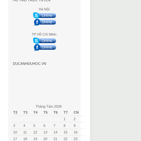
HỖ TRỢ TRỰC TUYẾN
Hà Nội:
TP Hồ Chí Minh:
DUCANHDUHOC.VN
Tháng Tám 2026
T2
T3
T4
T5
T6
T7
CN
1
2
3
4
5
6
7
8
9
10
11
12
13
14
15
16
17
18
19
20
21
22
23