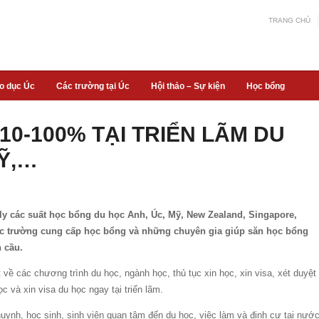
TRANG CHỦ
áo dục Úc
Các trường tại Úc
Hội thảo – Sự kiện
Học bổng
0-100% TẠI TRIỂN LÃM DU
MỸ,…
ply các suất học bổng du học Anh, Úc, Mỹ, New Zealand, Singapore,
ác trường cung cấp học bổng và những chuyên gia giúp săn học bổng
n cầu.
ề các chương trình du học, ngành học, thủ tục xin học, xin visa, xét duyệt
c và xin visa du học ngay tại triển lãm.
huynh, học sinh, sinh viên quan tâm đến du học, việc làm và định cư tại nướ