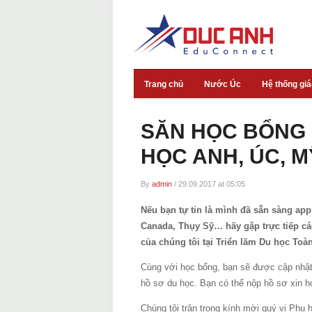
Trang chủ
Nước Úc
Hệ thống gi
SĂN HỌC BỔNG 1
HỌC ANH, ÚC, 
By
admin
/
29.09.2017 at 05:05
Nếu bạn tự tin là mình đã sẵn sàng ap
Canada, Thụy Sỹ… hãy gặp trực tiếp c
của chúng tôi tại Triển lãm Du học Toà
Cùng với học bổng, bạn sẽ được cập nhật v
hồ sơ du học. Bạn có thể nộp hồ sơ xin họ
Chúng tôi trân trọng kính mời quý vị Phụ 