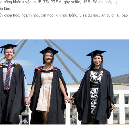
c bổng khóa luyện thi IELTS/ PTE A, gậy selfie, USB, Sổ ghi nhớ,…;
ển lãm;
ấn khóa học, ngành học, xin học, xin học bổng, visa du học, ăn ở, đi lại, bảo