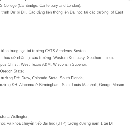
S College (Cambridge, Canterbury and London);
ình Dự bị ĐH, Cao đẳng liên thông lên Đại học tại các trường: of East
rình trung học tại trường CATS Academy Boston;
 học cử nhân tại các trường: Western Kentucky, Southern Illinois
rpus Christi, West Texas A&M, Wisconsin Superior.
Oregon State;
trường ĐH: Drew, Colorado State, South Florida;
trường ĐH: Alabama ở Birmingham, Saint Louis Marshall, George Mason.
toria Wellington;
học và khóa chuyển tiếp đại học (UTP) tương đương năm 1 tại ĐH