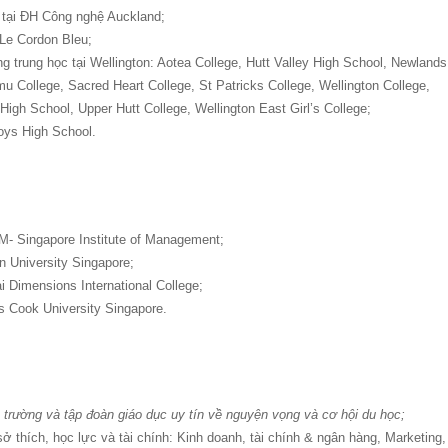
 tại ĐH Công nghệ Auckland;
Le Cordon Bleu;
trung học tại Wellington: Aotea College, Hutt Valley High School, Newlands
u College, Sacred Heart College, St Patricks College, Wellington College,
 High School, Upper Hutt College, Wellington East Girl’s College;
oys High School.
M- Singapore Institute of Management;
n University Singapore;
 Dimensions International College;
 Cook University Singapore.
34 trường và tập đoàn giáo dục uy tín về nguyện vọng và cơ hội du học;
 thích, học lực và tài chính: Kinh doanh, tài chính & ngân hàng, Marketing,