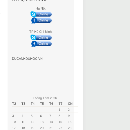
HỖ TRỢ TRỰC TUYẾN
Hà Nội:
à
TP Hồ Chí Minh:
DUCANHDUHOC.VN
Tháng Tám 2026
T2
T3
T4
T5
T6
T7
CN
1
2
3
4
5
6
7
8
9
10
11
12
13
14
15
16
17
18
19
20
21
22
23