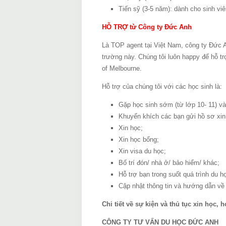
Tiến sỹ (3-5 năm): dành cho sinh vi
HỖ TRỢ từ Công ty Đức Anh
Là TOP agent tại Việt Nam, công ty Đức A
trường này. Chúng tôi luôn happy để hỗ tr
of Melbourne.
Hỗ trợ của chúng tôi với các học sinh là:
Gặp học sinh sớm (từ lớp 10- 11) và g
Khuyến khích các bạn gửi hồ sơ xin
Xin học;
Xin học bổng;
Xin visa du học;
Bố trí đón/ nhà ở/ bảo hiểm/ khác;
Hỗ trợ bạn trong suốt quá trình du h
Cập nhật thông tin và hướng dẫn về 
Chi tiết về sự kiện và thủ tục xin học, 
CÔNG TY TƯ VẤN DU HỌC ĐỨC ANH