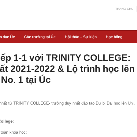
TRANG CHỦ
áo dục Úc
Các trường tại Úc
Hội thảo – Sự kiện
Học bổng
iếp 1-1 với TRINITY COLLEGE:
t 2021-2022 & Lộ trình học lên
No. 1 tại Úc
ất từ TRINITY COLLEGE- trường duy nhất đào tạo Dự bị Đại học lên Uni.
College:
 toàn khóa học;