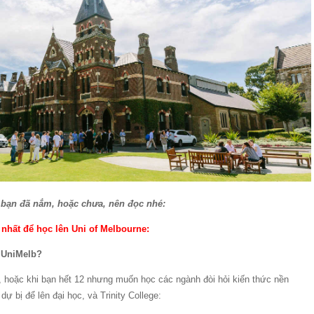
ể bạn đã nắm, hoặc chưa, nên đọc nhé:
nhất để học lên Uni of Melbourne:
n UniMelb?
 hoặc khi bạn hết 12 nhưng muốn học các ngành đòi hỏi kiến thức nền
ự bị để lên đại học, và Trinity College: