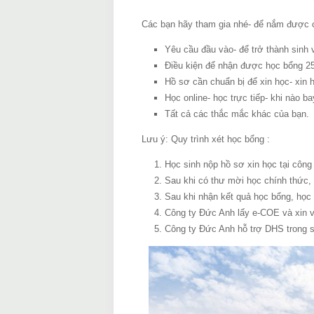
Các bạn hãy tham gia nhé- để nắm được các
Yêu cầu đầu vào- để trở thành sinh v
Điều kiện để nhận được học bổng 
Hồ sơ cần chuẩn bị để xin học- xin 
Học online- học trực tiếp- khi nào b
Tất cả các thắc mắc khác của bạn.
Lưu ý: Quy trình xét học bổng :
Học sinh nộp hồ sơ xin học tại công
Sau khi có thư mời học chính thức,
Sau khi nhận kết quả học bổng, học
Công ty Đức Anh lấy e-COE và xin v
Công ty Đức Anh hỗ trợ DHS trong s