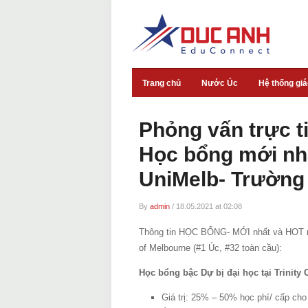
Trang chủ
Nước Úc
Hệ thống gi
Phỏng vấn trực t
Học bổng mới nhấ
UniMelb- Trường 
By
admin
/
18.05.2021 at 02:08
Thông tin HỌC BỔNG- MỚI nhất và HOT nh
of Melbourne (#1 Úc, #32 toàn cầu):
Học bổng bậc Dự bị đại học tại Trinity 
Giá trị: 25% – 50% học phí/ cấp cho