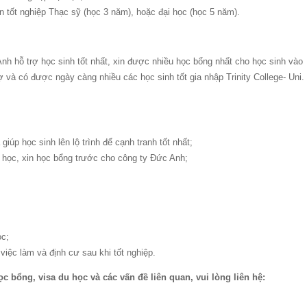
ên tốt nghiệp Thạc sỹ (học 3 năm), hoặc đại học (học 5 năm).
nh hỗ trợ học sinh tốt nhất, xin được nhiều học bổng nhất cho học sinh vào
ợ và có được ngày càng nhiều các học sinh tốt gia nhập Trinity College- Uni.
iúp học sinh lên lộ trình để cạnh tranh tốt nhất;
 học, xin học bổng trước cho công ty Đức Anh;
ọc;
việc làm và định cư sau khi tốt nghiệp.
học bổng, visa du học và các vấn đề liên quan, vui lòng liên hệ: