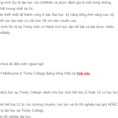
 trình Dự bị đại học cho UniMelb và được đánh giá là một trong những
hất lượng nhất tại Úc;
cần thiết nhất để thành công ở bậc Đại học: kỹ năng tiếng Anh nâng cao, kỹ
t các bài luận có cấu trúc tốt với tiêu chuẩn cao;
ình Dự bị tại Trinity luôn có thành tích học tập nổi bật và đạt được nhiều
niMelb
.
chưa đủ điều kiện ngoại ngữ.
 Melbourne & Trinity College (bằng tiếng Việt) tại
link này
.
 năm) học tại Trinity College- dành cho học sinh hết lớp 11 hoặc 12 có học lực
nh hết lớp 12 từ các trường chuyên, học lực và thi tốt nghiệp loại giỏi HOẶC
ị đại học tại Trinity College;
n tốt nghiệp đại học;