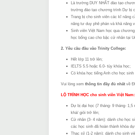
Là trường DUY NHẤT đào tạo chương
trường đào tạo chương trình Dự bị c
Trang bị cho sinh viên các kĩ năng 
năng tư duy phê phán và khả năng viế
Sinh viên Việt Nam học qua chương tr
học bổng cao cho bậc cử nhân tại U
2. Yêu cầu đầu vào Trinity College:
Hết lớp 11 trở lên;
IELTS 5.5 hoặc 6.0- tùy khóa học;
Có khóa học tiếng Anh cho học sinh 
Vui lòng xem
thông tin đầy đủ nhất
về ĐH
LỘ TRÌNH HỌC cho sinh viên Việt Nam:
Dự bị đại học (7 tháng- 9 tháng- 1,5
khá/ giỏi trở lên;
Cử nhân (3- 4 năm): dành cho học si
các học sinh đã hoàn thành khóa dự b
Thạc sỹ (1-2 năm): dành cho sinh viê