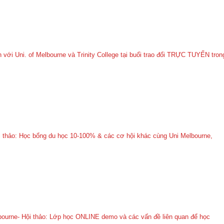
 với Uni. of Melbourne và Trinity College tại buổi trao đổi TRỰC TUYẾN tron
i thảo: Học bổng du học 10-100% & các cơ hội khác cùng Uni Melbourne,
bourne- Hội thảo: Lớp học ONLINE demo và các vấn đề liên quan để học