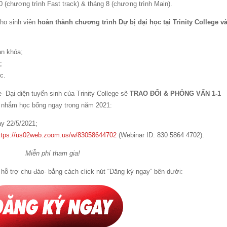
0 (chương trình Fast track) & tháng 8 (chương trình Main).
cho sinh viên
hoàn thành chương trình Dự bị đại học tại Trinity College v
àn khóa;
;
c.
 Đại diện tuyển sinh của Trinity College sẽ
TRAO ĐỔI & PHỎNG VẤN 1-1
à nhắm học bổng ngay trong năm 2021:
y 22/5/2021;
ttps://us02web.zoom.us/w/83058644702
(Webinar ID: 830 5864 4702).
Miễn phí tham gia!
hỗ trợ chu đáo- bằng cách click nút “Đăng ký ngay” bên dưới: