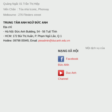
Quảng Ngãi: 01 Trần Thị Hiệp
Viên Chăn : Tòa nhà Iconic, Phonxay
Melbourne : 276 Flinders street
TRUNG TÂM ANH NGỮ ĐỨC ANH
Địa chỉ:
- Hà Nội: Đức Anh Building, 54 - 56 Tuệ Tĩnh
- HCM: 172 Bùi Thị Xuân, P. Phạm Ngũ Lão, Q.1
Hotline: 09798 05945; Email:
pteadmin@ducanh.edu.vn
Một dịch vụ của
MẠNG XÃ HỘI
Facebook
Đức ANh
Duc Anh
Channel