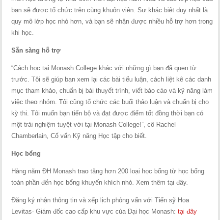
bạn sẽ được tổ chức trên cùng khuôn viên. Sự khác biệt duy nhất là
quy mô lớp học nhỏ hơn, và bạn sẽ nhận được nhiều hỗ trợ hơn trong
khi học.
Sẵn sàng hỗ trợ
“Cách học tại Monash College khác với những gì bạn đã quen từ
trước. Tôi sẽ giúp bạn xem lại các bài tiểu luận, cách liệt kê các danh
mục tham khảo, chuẩn bị bài thuyết trình, viết báo cáo và kỹ năng làm
việc theo nhóm. Tôi cũng tổ chức các buổi thảo luận và chuẩn bị cho
kỳ thi. Tôi muốn bạn tiến bộ và đạt được điểm tốt đồng thời bạn có
một trải nghiệm tuyệt vời tại Monash College!”, cô Rachel
Chamberlain, Cố vấn Kỹ năng Học tập cho biết.
Học bổng
Hàng năm ĐH Monash trao tặng hơn 200 loại học bổng từ học bổng
toàn phần đến học bổng khuyến khích nhỏ. Xem thêm tại đây.
Đăng ký nhận thông tin và xếp lịch phỏng vấn với Tiến sỹ Hoa
Levitas- Giám đốc cao cấp khu vực của Đại học Monash:
tại đây