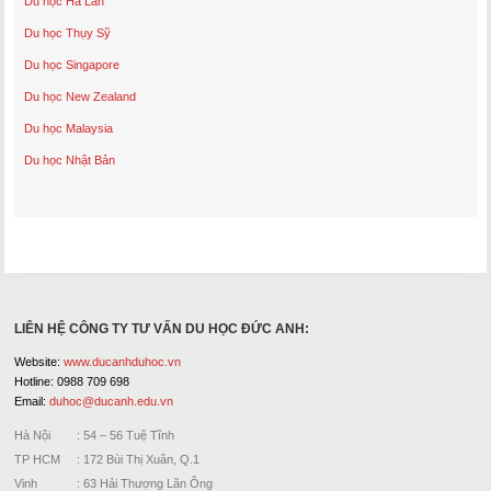
Du học Hà Lan
Du học Thụy Sỹ
Du học Singapore
Du học New Zealand
Du học Malaysia
Du học Nhật Bản
LIÊN HỆ CÔNG TY TƯ VẤN DU HỌC ĐỨC ANH:
Website:
www.ducanhduhoc.vn
Hotline: 0988 709 698
Email:
duhoc@ducanh.edu.vn
Hà Nội : 54 – 56 Tuệ Tĩnh
TP HCM : 172 Bùi Thị Xuân, Q.1
Vinh : 63 Hải Thượng Lãn Ông