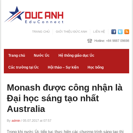
TRANG CHỦ
GIỚI THIỆU ĐỨC ANH
LIÊN HỆ
Hotline:
+84 9887 09698
Trang chủ
Nước Úc
Hệ thống giáo dục Úc
Các trường tại Úc
Hội thảo – Sự kiện
Học bổng
Monash được công nhận là
Đại học sáng tạo nhất
Australia
By
admin
/
05.07.2017 at 07:57
Trong khi nước Úc tiếp tục thực hiện các chương trình sáng tạo thì