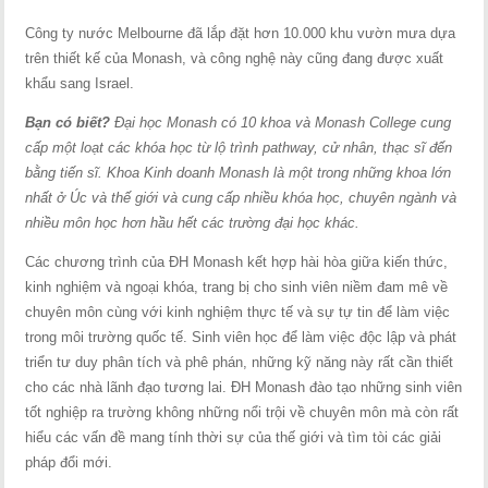
Công ty nước Melbourne đã lắp đặt hơn 10.000 khu vườn mưa dựa
trên thiết kế của Monash, và công nghệ này cũng đang được xuất
khẩu sang Israel.
Bạn có biết?
Đại học Monash có 10 khoa và Monash College cung
cấp một loạt các khóa học từ lộ trình pathway, cử nhân, thạc sĩ đến
bằng tiến sĩ. Khoa Kinh doanh Monash là một trong những khoa lớn
nhất ở Úc và thế giới và cung cấp nhiều khóa học, chuyên ngành và
nhiều môn học hơn hầu hết các trường đại học khác.
Các chương trình của ĐH Monash kết hợp hài hòa giữa kiến thức,
kinh nghiệm và ngoại khóa, trang bị cho sinh viên niềm đam mê về
chuyên môn cùng với kinh nghiệm thực tế và sự tự tin để làm việc
trong môi trường quốc tế. Sinh viên học để làm việc độc lập và phát
triển tư duy phân tích và phê phán, những kỹ năng này rất cần thiết
cho các nhà lãnh đạo tương lai. ĐH Monash đào tạo những sinh viên
tốt nghiệp ra trường không những nổi trội về chuyên môn mà còn rất
hiểu các vấn đề mang tính thời sự của thế giới và tìm tòi các giải
pháp đổi mới.