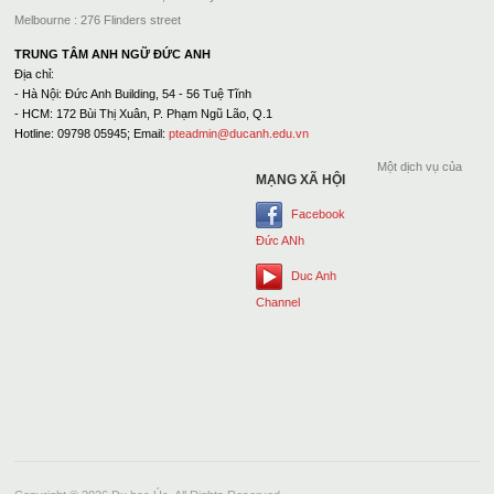
Melbourne : 276 Flinders street
TRUNG TÂM ANH NGỮ ĐỨC ANH
Địa chỉ:
- Hà Nội: Đức Anh Building, 54 - 56 Tuệ Tĩnh
- HCM: 172 Bùi Thị Xuân, P. Phạm Ngũ Lão, Q.1
Hotline: 09798 05945; Email:
pteadmin@ducanh.edu.vn
Một dịch vụ của
MẠNG XÃ HỘI
Facebook
Đức ANh
Duc Anh
Channel