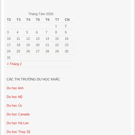
Tháng Tám 2026
T2
T3
T4
T5
T6
T7
CN
1
2
3
4
5
6
7
8
9
10
11
12
13
14
15
16
17
18
19
20
21
22
23
24
25
26
27
28
29
30
31
« Tháng 2
CÁC THỊ TRƯỜNG DU HỌC KHÁC
Du học Anh
Du học Mỹ
Du học Úc
Du học Canada
Du học Hà Lan
Du học Thụy Sỹ