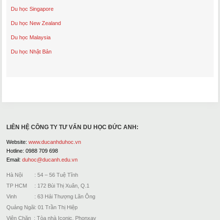
Du học Singapore
Du học New Zealand
Du học Malaysia
Du học Nhật Bản
LIÊN HỆ CÔNG TY TƯ VẤN DU HỌC ĐỨC ANH:
Website:
www.ducanhduhoc.vn
Hotline: 0988 709 698
Email:
duhoc@ducanh.edu.vn
Hà Nội : 54 – 56 Tuệ Tĩnh
TP HCM : 172 Bùi Thị Xuân, Q.1
Vinh : 63 Hải Thượng Lãn Ông
Quảng Ngãi: 01 Trần Thị Hiệp
Viên Chăn : Tòa nhà Iconic, Phonxay