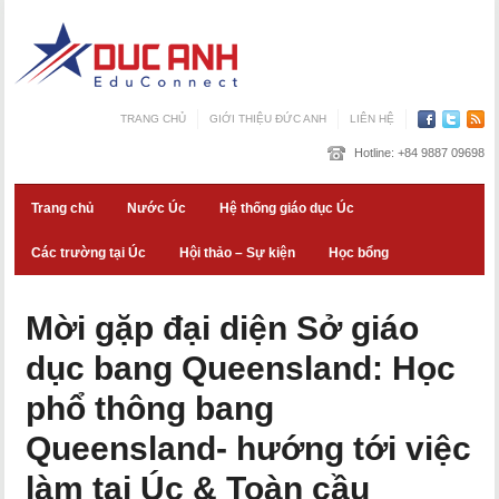
TRANG CHỦ
GIỚI THIỆU ĐỨC ANH
LIÊN HỆ
Hotline:
+84 9887 09698
Trang chủ
Nước Úc
Hệ thống giáo dục Úc
Các trường tại Úc
Hội thảo – Sự kiện
Học bổng
Mời gặp đại diện Sở giáo
dục bang Queensland: Học
phổ thông bang
Queensland- hướng tới việc
làm tại Úc & Toàn cầu