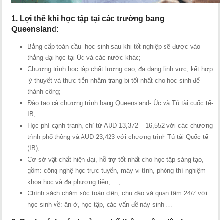
1. Lợi thế khi học tập tại các trường bang
Queensland:
Bằng cấp toàn cầu- học sinh sau khi tốt nghiệp sẽ được vào
thẳng đại học tại Úc và các nước khác;
Chương trình học tập chất lương cao, đa dạng lĩnh vực, kết hợp
lý thuyết và thực tiễn nhằm trang bị tốt nhất cho học sinh để
thành công;
Đào tạo cả chương trình bang Queensland- Úc và Tú tài quốc tế-
IB;
Học phí cạnh tranh, chỉ từ AUD 13,372 – 16,552 với các chương
trình phổ thông và AUD 23,423 với chương trình Tú tài Quốc tế
(IB);
Cơ sở vật chất hiện đại, hỗ trợ tốt nhất cho học tập sáng tạo,
gồm: công nghệ học trực tuyến, máy vi tính, phòng thí nghiệm
khoa học và đa phương tiện, …;
Chính sách chăm sóc toàn diện, chu đáo và quan tâm 24/7 với
học sinh về: ăn ở, học tập, các vấn đề nảy sinh,…