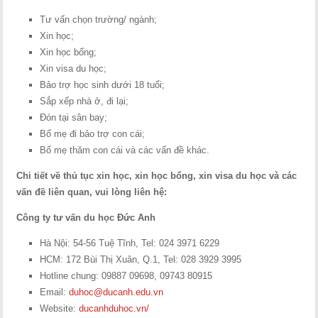
Tư vấn chọn trường/ ngành;
Xin học;
Xin học bổng;
Xin visa du học;
Bảo trợ học sinh dưới 18 tuổi;
Sắp xếp nhà ở, đi lại;
Đón tại sân bay;
Bố mẹ đi bảo trợ con cái;
Bố mẹ thăm con cái và các vấn đề khác.
Chi tiết về thủ tục xin học, xin học bổng, xin visa du học và các
vấn đề liên quan, vui lòng liên hệ:
Công ty tư vấn du học Đức Anh
Hà Nội: 54-56 Tuệ Tĩnh, Tel: 024 3971 6229
HCM: 172 Bùi Thị Xuân, Q.1, Tel: 028 3929 3995
Hotline chung: 09887 09698, 09743 80915
Email:
duhoc@ducanh.edu.vn
Website:
ducanhduhoc.vn/