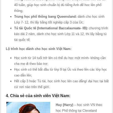
40 tuần, giúp học sinh chuẩn bị đủ tiếng Anh để hoc lên phổ
thông;
Trung học phổ thông bang Queensland:
dành cho học sinh
Lớp 7- 12, thi lấy bằng tốt nghiệp cấp 3 của Úc;
Tú tài Quốc tế (International Baccalaureate- IB):
chương trình
kéo dài 2 năm, dành cho học sinh Lớp 11 và 12, thi lấy bằng tú
tài quốc tế;
Lộ trình học dành cho học sinh Việt Nam:
Học sinh từ 14 tuổi trở lên có thể du học một mình- không cần
cha mẹ đi theo bảo trợ;
Học sinh có thể bắt đầu từ lớp 9 tại Úc và theo lên các lớp học
cao dần lên;
Hết cấp 3 hoặc Tú tài, học sinh học lên cao đẳng/ đại học tại bất
cứ nơi nào trên thế giới.
4. Chia sẻ của sinh viên Việt Nam:
Huy (Harry)
– học sinh VN theo
học Phổ thông tại Cleveland