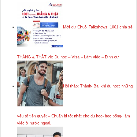
Mời dự Chuỗi Talkshows: 1001 chia sẻ
THẲNG & THẬT về: Du học – Visa – Làm việc – Định cư
Hội thảo: Thành- Bại khi du học: những
yếu tố tiên quyết – Chuẩn bị tốt nhất cho du học- học bổng- làm
việc ở nước ngoài.