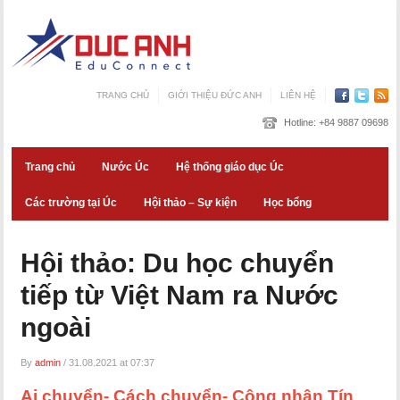
TRANG CHỦ
GIỚI THIỆU ĐỨC ANH
LIÊN HỆ
Hotline:
+84 9887 09698
Trang chủ
Nước Úc
Hệ thống giáo dục Úc
Các trường tại Úc
Hội thảo – Sự kiện
Học bổng
Hội thảo: Du học chuyển
tiếp từ Việt Nam ra Nước
ngoài
By
admin
/
31.08.2021 at 07:37
Ai chuyển- Cách chuyển- Công nhận Tín