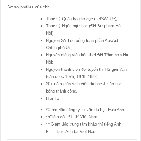
Sơ sơ profiles của chị:
Thạc sỹ Quản lý giáo dục (UNSW, Úc);
Thạc sỹ Ngôn ngữ học (ĐH Sư phạm Hà
Nội);
Nguyên SV học bổng toàn phần AusAid-
Chính phủ Úc;
Nguyên giảng viên bán thời ĐH Tổng hợp Hà
Nội;
Nguyên thành viên đội tuyển thi HS giỏi Văn
toàn quốc 1975, 1979, 1982;
20+ năm giúp sinh viên du học & săn học
bổng thành công.
Hiện là:
*Giám đốc công ty tư vấn du học Đức Anh
**Giám đốc SI-UK Việt Nam
***Giám đốc trung tâm khảo thí tiếng Anh
PTE- Đức Anh tại Việt Nam.