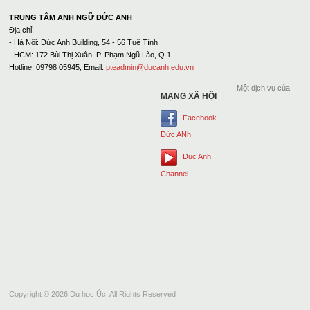
TRUNG TÂM ANH NGỮ ĐỨC ANH
Địa chỉ:
- Hà Nội: Đức Anh Building, 54 - 56 Tuệ Tĩnh
- HCM: 172 Bùi Thị Xuân, P. Phạm Ngũ Lão, Q.1
Hotline: 09798 05945; Email:
pteadmin@ducanh.edu.vn
Một dịch vụ của
MẠNG XÃ HỘI
Facebook
Đức ANh
Duc Anh
Channel
Copyright © 2026 Du học Úc. All Rights Reserved