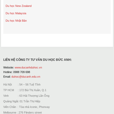
Du học New Zealand
Du học Malaysia
Du học Nhật Bản
LIÊN HỆ CÔNG TY TƯ VẤN DU HỌC ĐỨC ANH:
Website:
www.ducanhduhoc.vn
Hotline: 0988 709 698
Email:
duhoc@ducanh.edu.vn
Hà Nội : 54 – 56 Tuệ Tĩnh
TP HCM : 172 Bùi Thị Xuân, Q.1
Vinh : 63 Hải Thượng Lãn Ông
Quảng Ngãi: 01 Trần Thị Hiệp
Viên Chăn : Tòa nhà Iconic, Phonxay
Melbourne : 276 Flinders street