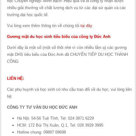
học Chuyên nghiệp- Minh bạch- Hiệu quả và là công ty nhận được
nhiều giải thưởng về chất lượng dịch vụ từ các đại sứ quán và các
trường đại học quốc tế.
Vui lòng xem thêm thông tin về chúng tôi
tại đây
.
Gương mặt du học sinh tiêu biểu của công ty Đức Anh
Dưới đây là một số (một số thôi nhé vì còn nhiều lắm ạ) các gương
mặt DHS tiêu biểu của Đức Anh đã CHUYỂN TIẾP DU HỌC THÀNH
CỒNG
LIÊN HỆ:
Các phụ huynh và học sinh có nhu cầu trao đổi về du học, vui lòng liên
hệ:
CÔNG TY TƯ VẤN DU HỌC ĐỨC ANH
Hà Nội: 54-56 Tuệ Tĩnh, Tel: 024 3971 6229
HCM: 172 Bùi Thị Xuân, Q.1, Tel: 028 3929 3995
Hotline chung: 09887 09698