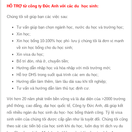
HỖ TRỢ từ công ty Đức Anh với các du học sinh:
Chúng tôi sẽ giúp bạn các việc sau:
Tư vấn giúp bạn chọn ngành học, nước du học và trường học;
Xin học;
Xin học bổng 10-100% học phí- lưu ý chúng tôi là đơn vị mạnh
về xin học bổng cho du học sinh;
Xin visa du học;
Bố trí đón, nhà ở, chuyển tiền;
Hướng dẫn nhập học và hòa nhập với môi trường mới;
Hỗ trợ DHS trong suốt quá trình các em du học;
Hướng dẫn làm thêm, làm lâu dài sau khi tốt nghiệp;
Tư vấn và hướng dẫn làm thủ tục định cư.
Với hơn 20 năm phát triển bền vững và là đại diện của >2000 trường
phổ thông, cao đẳng, đại học quốc tế, Công ty Đức Anh, đã giúp kết
nối nhiều ngàn du học sinh du học- học bổng thành công. Tỷ lệ visa
sinh viên của chúng tôi được cấp gần như là tuyệt đối. Chúng tôi cũng
theo sát các tiến bộ của học sinh khi du học, luôn duy trì dịch vụ du