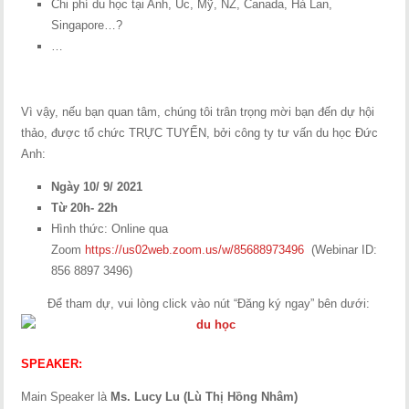
Chi phí du học tại Anh, Úc, Mỹ, NZ, Canada, Hà Lan,
Singapore…?
…
Vì vậy, nếu bạn quan tâm, chúng tôi trân trọng mời bạn đến dự hội
thảo, được tổ chức TRỰC TUYẾN, bởi công ty tư vấn du học Đức
Anh:
Ngày 10/ 9/ 2021
Từ 20h- 22h
Hình thức: Online qua
Zoom
https://us02web.zoom.us/w/85688973496
(Webinar ID:
856 8897 3496)
Để tham dự, vui lòng click vào nút “Đăng ký ngay” bên dưới:
SPEAKER:
Main Speaker là
Ms. Lucy Lu (Lù Thị Hồng Nhâm)