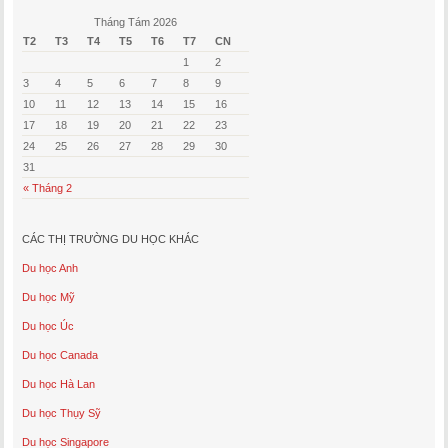
Tháng Tám 2026
T2
T3
T4
T5
T6
T7
CN
1
2
3
4
5
6
7
8
9
10
11
12
13
14
15
16
17
18
19
20
21
22
23
24
25
26
27
28
29
30
31
« Tháng 2
CÁC THỊ TRƯỜNG DU HỌC KHÁC
Du học Anh
Du học Mỹ
Du học Úc
Du học Canada
Du học Hà Lan
Du học Thụy Sỹ
Du học Singapore