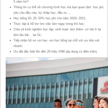
5 năm tới?
Thông tin cụ thể về chương trình học mà bạn quan tâm: học phí,
yêu cầu đầu vào, kỳ nhập học, đầu ra…;
Học bổng 20- 25- 50% học phí cho năm 2020- 2021;
Thực tập & hỗ trợ tìm việc làm ngay trong khi học;
Chia sẻ kinh nghiệm học tập- sinh hoạt- làm thêm- cơ hội ở lại
làm lâu dài… tại Úc;
Tiếp nhận hồ sơ xin học- xin học bổng tại chỗ với ưu tiên xét
nhanh;
Ưu đãi đặc biệt lên đến 20 triệu VNĐ (áp dụng có điều kiện).