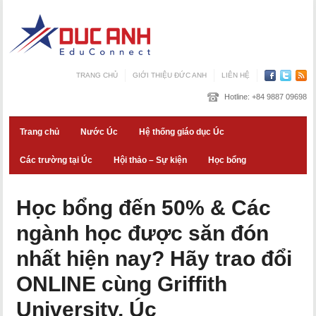
TRANG CHỦ
GIỚI THIỆU ĐỨC ANH
LIÊN HỆ
Hotline:
+84 9887 09698
Trang chủ
Nước Úc
Hệ thống giáo dục Úc
Các trường tại Úc
Hội thảo – Sự kiện
Học bổng
Học bổng đến 50% & Các
ngành học được săn đón
nhất hiện nay? Hãy trao đổi
ONLINE cùng Griffith
University, Úc