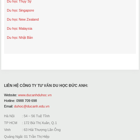
Du học Thụy Sỹ
Du học Singapore
Du học New Zealand
Du học Malaysia
Du học Nhật Bản
LIÊN HỆ CÔNG TY TƯ VẤN DU HỌC ĐỨC ANH:
Website:
www.ducanhduhoc.vn
Hotline: 0988 709 698
Email:
duhoc@ducanh.edu.vn
Hà Nội : 54 – 56 Tuệ Tĩnh
TP HCM : 172 Bùi Thị Xuân, Q.1
Vinh : 63 Hải Thượng Lãn Ông
Quảng Ngãi: 01 Trần Thị Hiệp