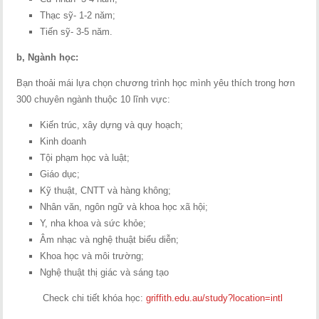
Thạc sỹ- 1-2 năm;
Tiến sỹ- 3-5 năm.
b, Ngành học:
Bạn thoải mái lựa chọn chương trình học mình yêu thích trong hơn
300 chuyên ngành thuộc 10 lĩnh vực:
Kiến trúc, xây dựng và quy hoạch;
Kinh doanh
Tội phạm học và luật;
Giáo dục;
Kỹ thuật, CNTT và hàng không;
Nhân văn, ngôn ngữ và khoa học xã hội;
Y, nha khoa và sức khỏe;
Âm nhạc và nghệ thuật biểu diễn;
Khoa học và môi trường;
Nghệ thuật thị giác và sáng tạo
Check chi tiết khóa học:
griffith.edu.au/study?location=intl