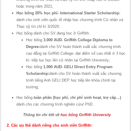
hoặc trong năm 2021;
Học bổng
20% học phí
- International Starter Scholarship:
dành cho sinh viên quốc tế nhập học chương trình Cử nhân và
Thạc sỹ tín chỉ kì 3/2020;
Học bổng dành cho SV đang học ở Griffith:
Học bổng
3.000 AUD- Griffith College Diploma to
Degree:
dành cho SV hoàn thành xuất sắc chương trình
cao đẳng tại Griffith College- đạt điểm số cao nhất ở 3 học
kì- tiếp tục học lên cử nhân tại Griffith University;
Học bổng
1.000 AUD- GELI Direct Entry Program
Scholarship:
dành cho SV hoàn thành xuất sắc chương
trình tiếng Anh GELI DEP học tiếp lên khóa chính tại
trường;
Học bổng
toàn phần (học phí, chi phí sinh hoạt, trợ cấp…)
dành cho các chương trình nghiên cứu/ PhD.
Thông tin chi tiết về
học bổng Griffith University
2. Các ưu thế dành riêng cho sinh viên Griffith: