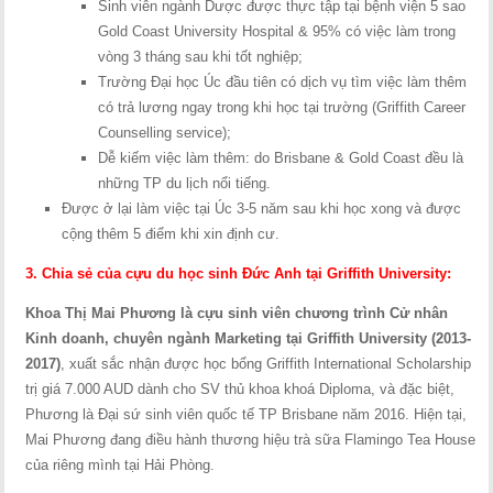
Sinh viên ngành Dược được thực tập tại bệnh viện 5 sao
Gold Coast University Hospital & 95% có việc làm trong
vòng 3 tháng sau khi tốt nghiệp;
Trường Đại học Úc đầu tiên có dịch vụ tìm việc làm thêm
có trả lương ngay trong khi học tại trường (Griffith Career
Counselling service);
Dễ kiếm việc làm thêm: do Brisbane & Gold Coast đều là
những TP du lịch nổi tiếng.
Được ở lại làm việc tại Úc 3-5 năm sau khi học xong và được
cộng thêm 5 điểm khi xin định cư.
3. Chia sẻ của cựu du học sinh Đức Anh tại Griffith University:
Khoa Thị Mai Phương
là cựu sinh viên chương trình Cử nhân
Kinh doanh, chuyên ngành Marketing tại Griffith University (2013-
2017)
, xuất sắc nhận được học bổng Griffith International Scholarship
trị giá 7.000 AUD dành cho SV thủ khoa khoá Diploma, và đặc biệt,
Phương là Đại sứ sinh viên quốc tế TP Brisbane năm 2016. Hiện tại,
Mai Phương đang điều hành thương hiệu trà sữa Flamingo Tea House
của riêng mình tại Hải Phòng.