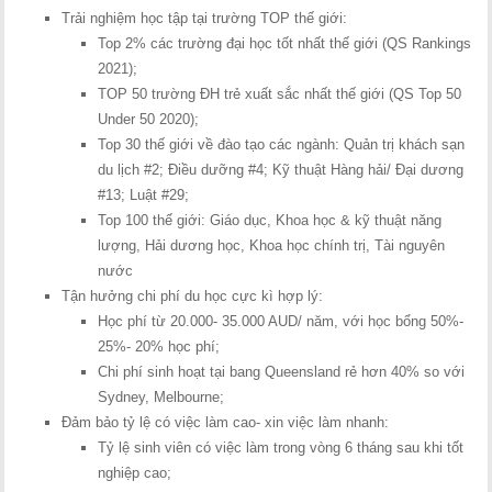
Trải nghiệm học tập tại trường TOP thế giới:
Top 2% các trường đại học tốt nhất thế giới (QS Rankings
2021);
TOP 50 trường ĐH trẻ xuất sắc nhất thế giới (QS Top 50
Under 50 2020);
Top 30 thế giới về đào tạo các ngành: Quản trị khách sạn
du lịch #2; Điều dưỡng #4; Kỹ thuật Hàng hải/ Đại dương
#13; Luật #29;
Top 100 thế giới: Giáo dục, Khoa học & kỹ thuật năng
lượng, Hải dương học, Khoa học chính trị, Tài nguyên
nước
Tận hưởng chi phí du học cực kì hợp lý:
Học phí từ 20.000- 35.000 AUD/ năm, với học bổng 50%-
25%- 20% học phí;
Chi phí sinh hoạt tại bang Queensland rẻ hơn 40% so với
Sydney, Melbourne;
Đảm bảo tỷ lệ có việc làm cao- xin việc làm nhanh:
Tỷ lệ sinh viên có việc làm trong vòng 6 tháng sau khi tốt
nghiệp cao;