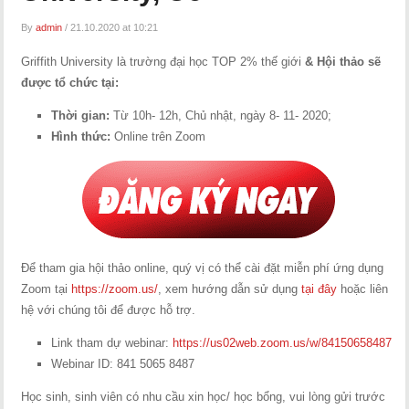
By
admin
/
21.10.2020 at 10:21
Griffith University là trường đại học TOP 2% thế giới
& Hội thảo sẽ
được tổ chức tại:
Thời gian:
Từ 10h- 12h, Chủ nhật, ngày 8- 11- 2020;
Hình thức:
Online trên Zoom
Để tham gia hội thảo online, quý vị có thể cài đặt miễn phí ứng dụng
Zoom tại
https://zoom.us/
, xem hướng dẫn sử dụng
tại đây
hoặc liên
hệ với chúng tôi để được hỗ trợ.
Link tham dự webinar:
https://us02web.zoom.us/w/84150658487
Webinar ID: 841 5065 8487
Học sinh, sinh viên có nhu cầu xin học/ học bổng, vui lòng gửi trước