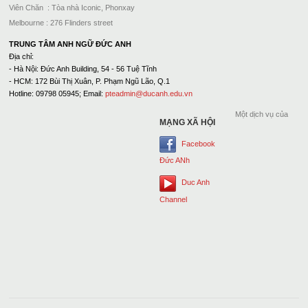
Viên Chăn : Tòa nhà Iconic, Phonxay
Melbourne : 276 Flinders street
TRUNG TÂM ANH NGỮ ĐỨC ANH
Địa chỉ:
- Hà Nội: Đức Anh Building, 54 - 56 Tuệ Tĩnh
- HCM: 172 Bùi Thị Xuân, P. Phạm Ngũ Lão, Q.1
Hotline: 09798 05945; Email:
pteadmin@ducanh.edu.vn
Một dịch vụ của
MẠNG XÃ HỘI
Facebook
Đức ANh
Duc Anh
Channel