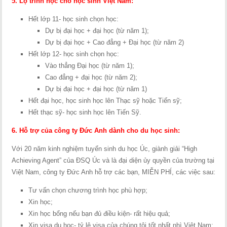
5. Lộ trình học cho học sinh Việt Nam:
Hết lớp 11- học sinh chọn học:
Dự bị đại học + đại học (từ năm 1);
Dự bị đại học + Cao đẳng + Đại học (từ năm 2)
Hết lớp 12- học sinh chọn học:
Vào thẳng Đại học (từ năm 1);
Cao đẳng + đại học (từ năm 2);
Dự bị đại học + đại học (từ năm 1)
Hết đại học, học sinh học lên Thạc sỹ hoặc Tiến sỹ;
Hết thạc sỹ- học sinh học lên Tiến Sỹ.
6. Hỗ trợ của công ty Đức Anh dành cho du học sinh:
Với 20 năm kinh nghiệm tuyển sinh du học Úc, giành giải “High
Achieving Agent” của ĐSQ Úc và là đại diện ủy quyền của trường tại
Việt Nam, công ty Đức Anh hỗ trợ các bạn, MIỄN PHÍ, các việc sau:
Tư vấn chọn chương trình học phù hợp;
Xin học;
Xin học bổng nếu bạn đủ điều kiện- rất hiệu quả;
Xin visa du học- tỷ lệ visa của chúng tôi tốt nhất nhì Việt Nam;