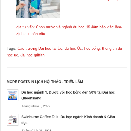
gia tư vấn: Chọn nước và ngành du học để đảm bảo việc làm-
định cư toàn cầu
Tags:
Các trường Đại học tại Úc
,
du học Úc
,
học bổng
,
thong tin du
hoc uc
,
đại học griffith
MORE POSTS IN LỊCH HỘI THẢO - TRIỂN LÃM
Du học ngành Y, Dược với học bổng đến 50% tại Đại học
Queensland
Tháng Mười 5, 2023
Swinburne Coffee Talk: Du học ngành Kinh doanh & Giáo
dục
Tháng Chín 26, 2023