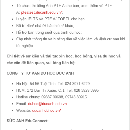
Tổ chức thi tiếng Anh PTE A cho bạn, xem thêm về PTE
A:
pteatest.ducanh.edu.vn/
;
Luyện IELTS và PTE A/ TOEFL cho bạn;
Bố trí đón/ nhà ở/ bảo hiểm/ khác;
Hỗ trợ bạn trong suốt quá trình du học;
Cập nhật thông tin và hướng dẫn về việc làm và định cư sau khi
tốt nghiệp.
Chi tiết về sự kiện và thủ tục xin học, học bổng, visa du học và
các vấn đề liên quan, vui lòng liên hệ:
CÔNG TY TƯ VẤN DU HỌC ĐỨC ANH
Hà Nội: 54-56 Tuệ Tĩnh, Tel: 024 3971 6229
HCM: 172 Bùi Thị Xuân, Q.1, Tel: 028 3929 3995
Hotline chung: 09887 09698, 09743 80915
Email:
duhoc@ducanh.edu.vn
Website:
ducanhduhoc.vn/
ĐỨC ANH EduConnect: