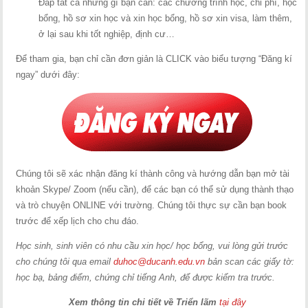
Đáp tất cả những gì bạn cần: các chương trình học, chi phí, học
bổng, hồ sơ xin học và xin học bổng, hồ sơ xin visa, làm thêm,
ở lại sau khi tốt nghiệp, định cư…
Để tham gia, bạn chỉ cần đơn giản là CLICK vào biểu tượng “Đăng kí
ngay” dưới đây:
Chúng tôi sẽ xác nhận đăng kí thành công và hướng dẫn bạn mở tài
khoản Skype/ Zoom (nếu cần), để các bạn có thể sử dụng thành thạo
và trò chuyện ONLINE với trường. Chúng tôi thực sự cần bạn book
trước để xếp lịch cho chu đáo.
Học sinh, sinh viên có nhu cầu xin học/ học bổng, vui lòng gửi trước
cho chúng tôi qua email
duhoc@ducanh.edu.vn
bản scan các giấy tờ:
học bạ, bảng điểm, chứng chỉ tiếng Anh, để được kiểm tra trước.
Xem thông tin chi tiết về Triển lãm
tại đây