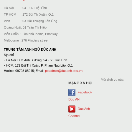
Hà Nội : 54 – 56 Tuệ Tĩnh
TP HCM : 172 Bùi Thị Xuân, Q.1
Vinh : 63 Hải Thượng Lãn Ông
Quảng Ngãi: 01 Trần Thị Hiệp
Viên Chăn : Tòa nhà Iconic, Phonxay
Melbourne : 276 Flinders street
TRUNG TÂM ANH NGỮ ĐỨC ANH
Địa chỉ:
- Hà Nội: Đức Anh Building, 54 - 56 Tuệ Tĩnh
- HCM: 172 Bùi Thị Xuân, P. Phạm Ngũ Lão, Q.1
Hotline: 09798 05945; Email:
pteadmin@ducanh.edu.vn
Một dịch vụ của
MẠNG XÃ HỘI
Facebook
Đức ANh
Duc Anh
Channel