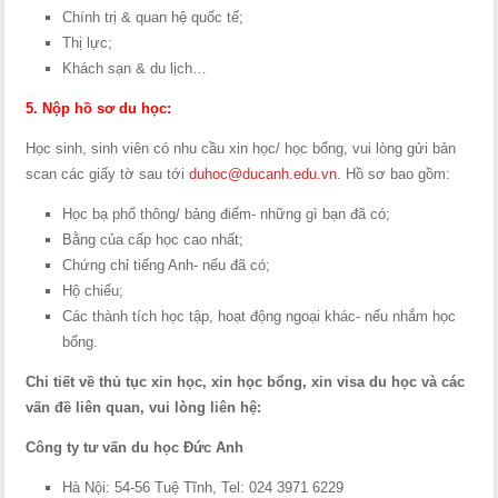
Chính trị & quan hệ quốc tế;
Thị lực;
Khách sạn & du lịch…
5. Nộp hồ sơ du học:
Học sinh, sinh viên có nhu cầu xin học/ học bổng, vui lòng gửi bản
scan các giấy tờ sau tới
duhoc@ducanh.edu.vn
. Hồ sơ bao gồm:
Học bạ phổ thông/ bảng điểm- những gì bạn đã có;
Bằng của cấp học cao nhất;
Chứng chỉ tiếng Anh- nếu đã có;
Hộ chiếu;
Các thành tích học tập, hoạt động ngoại khác- nếu nhắm học
bổng.
Chi tiết về thủ tục xin học, xin học bổng, xin visa du học và các
vấn đề liên quan, vui lòng liên hệ:
Công ty tư vấn du học Đức Anh
Hà Nội: 54-56 Tuệ Tĩnh, Tel: 024 3971 6229