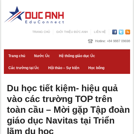
TRANG CHỦ
GIỚI THIỆU ĐỨC ANH
LIÊN HỆ
Hotline:
+84 9887 09698
Trang chủ
Nước Úc
Hệ thống giáo dục Úc
Các trường tại Úc
Hội thảo – Sự kiện
Học bổng
Du học tiết kiệm- hiệu quả
vào các trường TOP trên
toàn cầu – Mời gặp Tập đoàn
giáo dục Navitas tại Triển
lãm du học