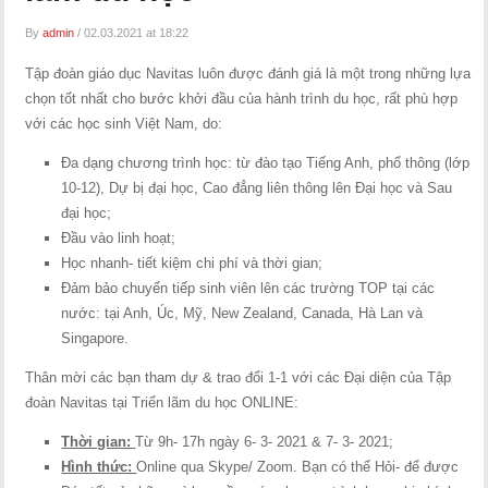
By
admin
/
02.03.2021 at 18:22
Tập đoàn giáo dục Navitas luôn được đánh giá là một trong những lựa
chọn tốt nhất cho bước khởi đầu của hành trình du học, rất phù hợp
với các học sinh Việt Nam, do:
Đa dạng chương trình học: từ đào tạo Tiếng Anh, phổ thông (lớp
10-12), Dự bị đại học, Cao đẳng liên thông lên Đại học và Sau
đại học;
Đầu vào linh hoạt;
Học nhanh- tiết kiệm chi phí và thời gian;
Đảm bảo chuyển tiếp sinh viên lên các trường TOP tại các
nước: tại Anh, Úc, Mỹ, New Zealand, Canada, Hà Lan và
Singapore.
Thân mời các bạn tham dự & trao đổi 1-1 với các Đại diện của Tập
đoàn Navitas tại Triển lãm du học ONLINE:
Thời gian:
Từ 9h- 17h ngày 6- 3- 2021 & 7- 3- 2021;
Hình thức:
Online qua Skype/ Zoom. Bạn có thể Hỏi- để được